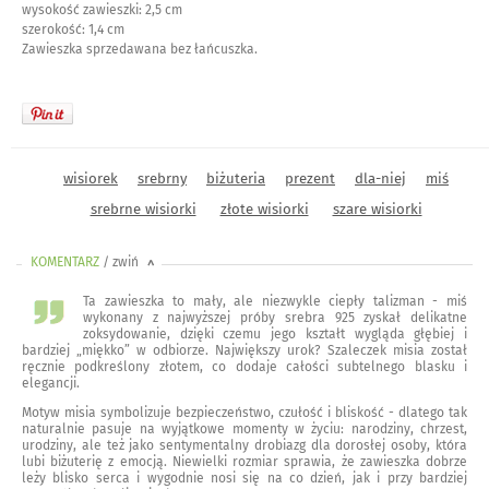
wysokość zawieszki: 2,5 cm
szerokość: 1,4 cm
Zawieszka sprzedawana bez łańcuszka.
wisiorek
srebrny
biżuteria
prezent
dla-niej
miś
srebrne wisiorki
złote wisiorki
szare wisiorki
KOMENTARZ
/ zwiń
<
Ta zawieszka to mały, ale niezwykle ciepły talizman - miś
wykonany z najwyższej próby srebra 925 zyskał delikatne
zoksydowanie, dzięki czemu jego kształt wygląda głębiej i
bardziej „miękko” w odbiorze. Największy urok? Szaleczek misia został
ręcznie podkreślony złotem, co dodaje całości subtelnego blasku i
elegancji.
Motyw misia symbolizuje bezpieczeństwo, czułość i bliskość - dlatego tak
naturalnie pasuje na wyjątkowe momenty w życiu: narodziny, chrzest,
urodziny, ale też jako sentymentalny drobiazg dla dorosłej osoby, która
lubi biżuterię z emocją. Niewielki rozmiar sprawia, że zawieszka dobrze
leży blisko serca i wygodnie nosi się na co dzień, jak i przy bardziej