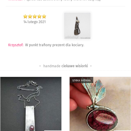
14 lutego 2021
Krzysztof
:
W punkt trafiony prezent dla kociary.
• handmade
ciekawe wisiorki
•
szybka wysyłka