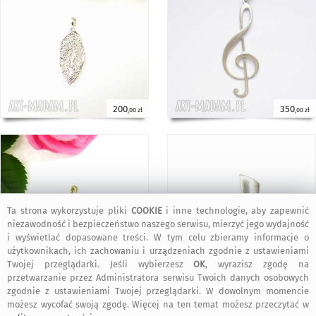
200
350
,00 zł
,00 zł
Ta strona wykorzystuje pliki
COOKIE
i inne technologie, aby zapewnić
niezawodność i bezpieczeństwo naszego serwisu, mierzyć jego wydajność
i wyświetlać dopasowane treści. W tym celu zbieramy informacje o
użytkownikach, ich zachowaniu i urządzeniach zgodnie z ustawieniami
Twojej przeglądarki. Jeśli wybierzesz
OK
, wyrazisz zgodę na
150
240
,00 zł
,00 zł
przetwarzanie przez Administratora serwisu Twoich danych osobowych
zgodnie z ustawieniami Twojej przeglądarki. W dowolnym momencie
możesz wycofać swoją zgodę. Więcej na ten temat możesz przeczytać w