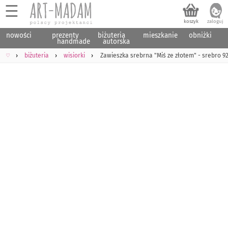
☰
nowości
prezenty
biżuteria
mieszkanie
obniżki
handmade
autorska
♡
biżuteria
wisiorki
Zawieszka srebrna "Miś ze złotem" - srebro 