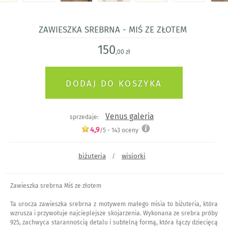
Zawieszka srebrna - Miś ze złotem
150
,00 zł
Venus galeria
sprzedaje:
4,9
/5 -
143
oceny
biżuteria
wisiorki
/
Zawieszka srebrna Miś ze złotem
Ta urocza zawieszka srebrna z motywem małego misia to biżuteria, która
wzrusza i przywołuje najcieplejsze skojarzenia. Wykonana ze srebra próby
925, zachwyca starannością detalu i subtelną formą, która łączy dziecięcą