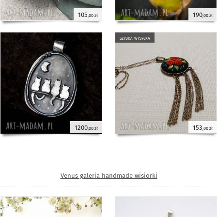
105
190
,00 zł
,00 zł
szybka wysyłka
1200
153
,00 zł
,00 zł
Venus galeria handmade wisiorki