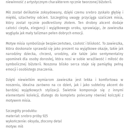
niewinność z artystycznym charakterem ręcznie tworzonej biżuterii.
Miś został delikatnie zoksydowany, dzięki czemu srebro zyskało głębię i
miękki, szlachetny odcień. Szczególną uwagę przyciąga szaliczek misia,
który został ręcznie podkreślony złotem. Ten drobny akcent dodaje
całości ciepła, elegancji i wyjątkowego uroku, sprawiając, że zawieszka
wygląda jak mały talizman pełen dobrych emocji.
Motyw misia symbolizuje bezpieczeństwo, czułość i bliskość. To zawieszka,
która doskonale sprawdzi się jako prezent na wyjątkowe okazje, takie jak
narodziny dziecka, chrzest, urodziny, ale także jako sentymentalny
upominek dla osoby dorosłej, która nosi w sobie wrażliwość i miłość do
symbolicznej biżuterii. Noszona blisko serca staje się pamiątką pełną
emocji i osobistego znaczenia.
Dzięki niewielkim wymiarom zawieszka jest lekka i komfortowa w
noszeniu, idealna zarówno na co dzień, jak i jako subtelny akcent do
bardziej wyjątkowych stylizacji. Świetnie komponuje się z innymi
elementami kolekcji, dlatego do kompletu polecamy również kolczyki z
motywem misia.
Szczegóły produktu:
materiał: srebro próby 925
wykończenie: oksyda, złocony detal
motyw: miś