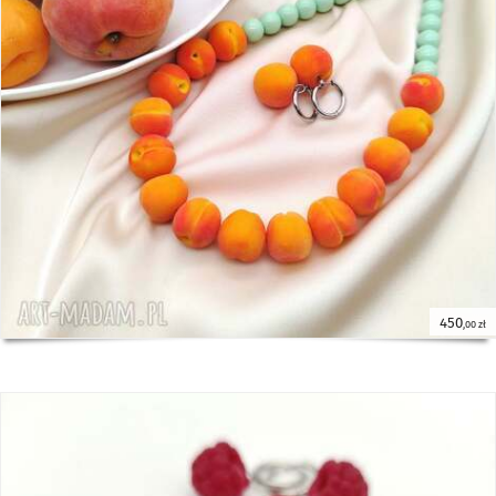
450
,00 zł