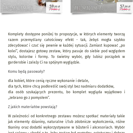
59
57
,00 zł
,00 zł
79
75
,00 zł
,00 zł
Komplety dostępne poniżej to propozycje, w których elementy tworzą
razem przemyślany całościowy efekt - tak, żebyś mogła szybko
zdecydować i czuć się pewnie w każdej sytuacji. Zamiast kupować „po
kolei”, dostajesz gotowy zestaw, który pasuje do siebie pod względem
stylu, kolorów i formy. To świetny wybór, gdy lubisz porządek w
garderobie i zależy Ci na spójnym wyglądzie.
Komu będą pasowały?
dla kobiet, które cenią ręczne wykonanie i detale,
dla tych, które chcą podkreślić swój styl bez nadmiaru dodatków,
dla osób szukających prezentu, bo komplet wygląda wyjątkowo i
„zebrano go z pomysłem”.
Z jakich materiałów powstają?
W zależności od konkretnego zestawu możesz spotkać materiały takie
jak elementy dzianiny, naturalne i/lub zdobnicze wykończenia, różne
tkaniny oraz dodatki wykorzystywane w biżuterii i akcesoriach. Wybór