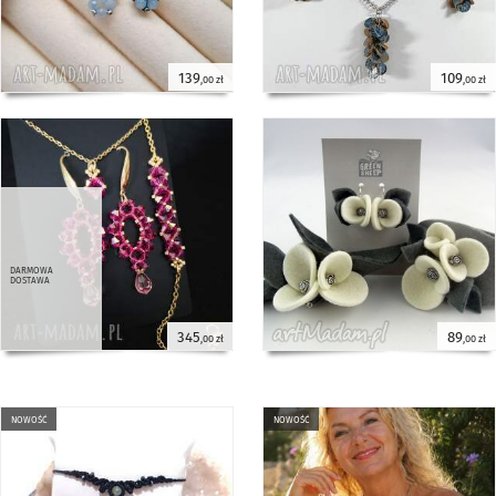
139
109
,00 zł
,00 zł
darmowa
dostawa
345
89
,00 zł
,00 zł
nowość
nowość