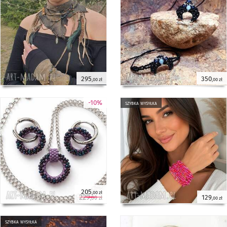
295
350
,00 zł
,00 zł
-10%
szybka wysyłka
205
,00 zł
229
129
,00 zł
,00 zł
szybka wysyłka