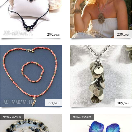
290
239
,00 zł
,00 zł
197
109
,00 zł
,00 zł
szybka wysyłka
szybka wysyłka