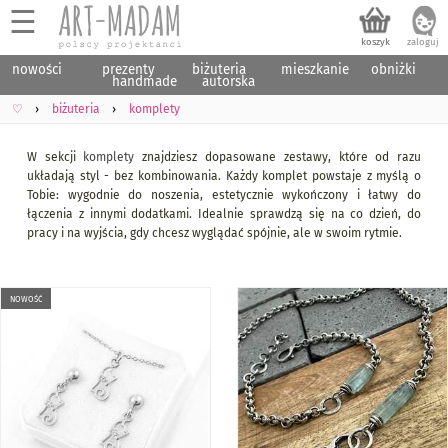
☰
nowości
prezenty
biżuteria
mieszkanie
obniżki
handmade
autorska
♡
biżuteria
komplety
W sekcji
komplety
znajdziesz dopasowane zestawy, które od razu
układają styl - bez kombinowania. Każdy komplet powstaje z myślą o
Tobie: wygodnie do noszenia, estetycznie wykończony i łatwy do
łączenia z innymi dodatkami. Idealnie sprawdzą się na co dzień, do
pracy i na wyjścia, gdy chcesz wyglądać spójnie, ale w swoim rytmie.
nowość