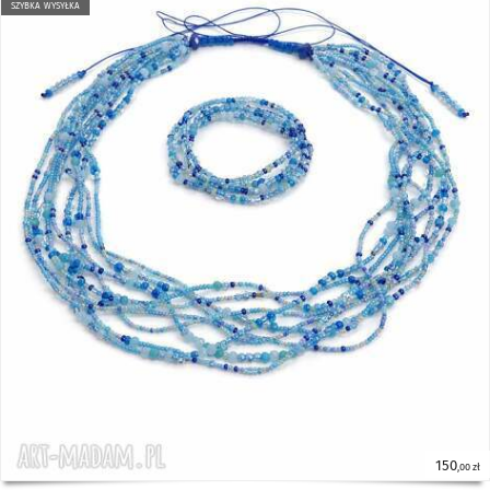
szybka wysyłka
150
,00 zł