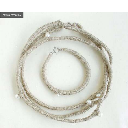
szybka wysyłka