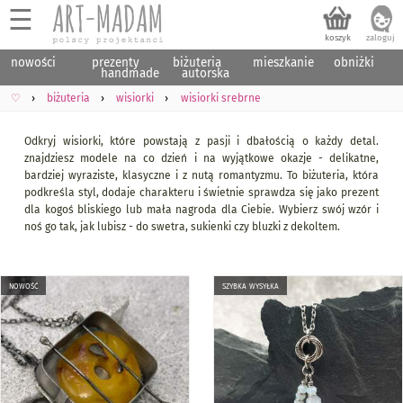
☰
nowości
prezenty
biżuteria
mieszkanie
obniżki
handmade
autorska
♡
biżuteria
wisiorki
wisiorki srebrne
Odkryj wisiorki, które powstają z pasji i dbałością o każdy detal.
znajdziesz modele na co dzień i na wyjątkowe okazje - delikatne,
bardziej wyraziste, klasyczne i z nutą romantyzmu. To biżuteria, która
podkreśla styl, dodaje charakteru i świetnie sprawdza się jako prezent
dla kogoś bliskiego lub mała nagroda dla Ciebie. Wybierz swój wzór i
noś go tak, jak lubisz - do swetra, sukienki czy bluzki z dekoltem.
nowość
szybka wysyłka