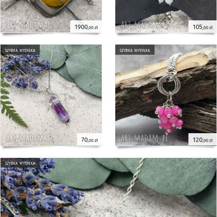
1900
105
,00 zł
,00 zł
szybka wysyłka
szybka wysyłka
70
120
,00 zł
,00 zł
szybka wysyłka