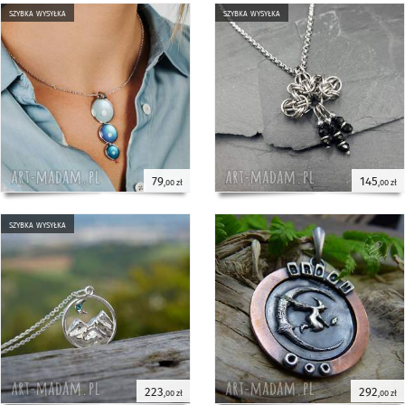
szybka wysyłka
szybka wysyłka
79
145
,00 zł
,00 zł
szybka wysyłka
223
292
,00 zł
,00 zł