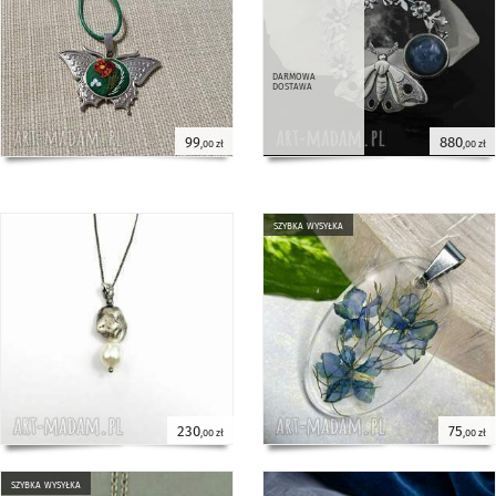
darmowa
dostawa
99
880
,00 zł
,00 zł
szybka wysyłka
230
75
,00 zł
,00 zł
szybka wysyłka