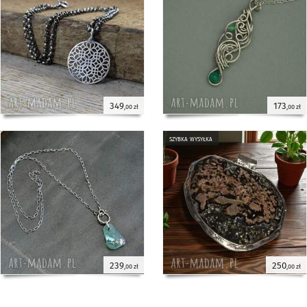
349
173
,00 zł
,00 zł
szybka wysyłka
239
250
,00 zł
,00 zł