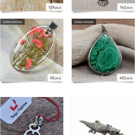
129
143
,00 zł
,00 zł
szybka wysyłka
szybka wysyłka
65
452
,00 zł
,00 zł