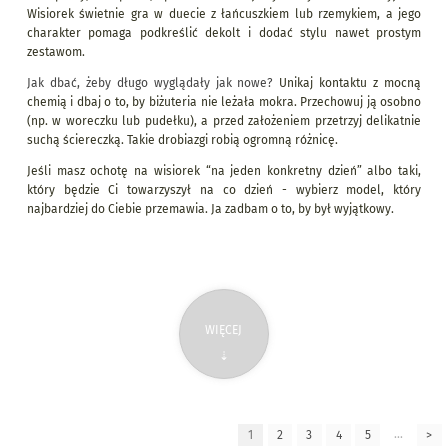
Wisiorek świetnie gra w duecie z łańcuszkiem lub rzemykiem, a jego
charakter pomaga podkreślić dekolt i dodać stylu nawet prostym
zestawom.
Jak dbać, żeby długo wyglądały jak nowe?
Unikaj kontaktu z mocną
chemią i dbaj o to, by biżuteria nie leżała mokra. Przechowuj ją osobno
(np. w woreczku lub pudełku), a przed założeniem przetrzyj delikatnie
suchą ściereczką. Takie drobiazgi robią ogromną różnicę.
Jeśli masz ochotę na wisiorek “na jeden konkretny dzień” albo taki,
który będzie Ci towarzyszył na co dzień - wybierz model, który
najbardziej do Ciebie przemawia. Ja zadbam o to, by był wyjątkowy.
WIĘCEJ
⇣
...
1
2
3
4
5
>