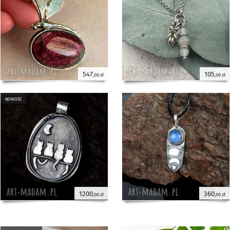
547
105
,00 zł
,00 zł
nowość
1200
360
,00 zł
,00 zł