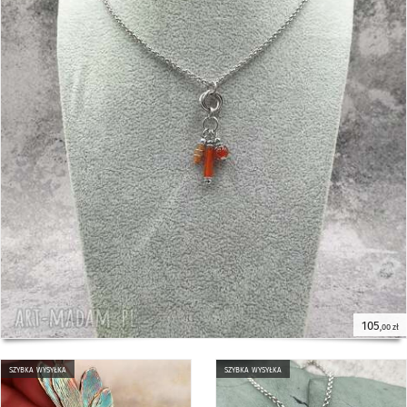
105
,00 zł
szybka wysyłka
szybka wysyłka