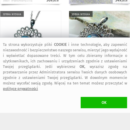
369
349
,00 zł
,00 zł
szybka wysyłka
szybka wysyłka
Ta strona wykorzystuje pliki
COOKIE
i inne technologie, aby zapewnić
niezawodność i bezpieczeństwo naszego serwisu, mierzyć jego wydajność
i wyświetlać dopasowane treści. W tym celu zbieramy informacje o
użytkownikach, ich zachowaniu i urządzeniach zgodnie z ustawieniami
Twojej przeglądarki. Jeśli wybierzesz
OK
, wyrazisz zgodę na
369
369
,00 zł
,00 zł
przetwarzanie przez Administratora serwisu Twoich danych osobowych
zgodnie z ustawieniami Twojej przeglądarki. W dowolnym momencie
możesz wycofać swoją zgodę. Więcej na ten temat możesz przeczytać w
KOSZT TRANSPORTU
polityce prywatności
•
18,00 zł
(Kurier)
•
16,00 zł
(Paczkomat inPost)
OK
dogodny typ przesyłki wybierzesz w trakcie składania zamówienia
W przypadku zamawiania
więcej niż jednego
przedmiotu Projektanta
Artseko
naliczony zostanie
wyłącznie jeden koszt transportu
(przedmioty
wysłane zostaną w jednej przesyłce)