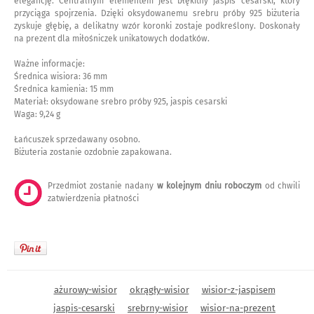
elegancję. Centralnym elementem jest błękitny jaspis cesarski, który
przyciąga spojrzenia. Dzięki oksydowanemu srebru próby 925 biżuteria
zyskuje głębię, a delikatny wzór koronki zostaje podkreślony. Doskonały
na prezent dla miłośniczek unikatowych dodatków.
Ważne informacje:
Średnica wisiora: 36 mm
Średnica kamienia: 15 mm
Materiał: oksydowane srebro próby 925, jaspis cesarski
Waga: 9,24 g
Łańcuszek sprzedawany osobno.
Biżuteria zostanie ozdobnie zapakowana.
Przedmiot zostanie nadany
w kolejnym dniu roboczym
od chwili
zatwierdzenia płatności
ażurowy-wisior
okrągły-wisior
wisior-z-jaspisem
jaspis-cesarski
srebrny-wisior
wisior-na-prezent