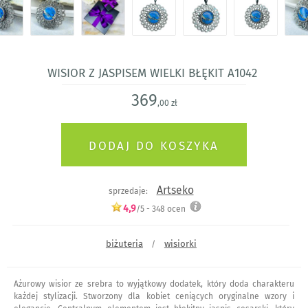
Wisior z jaspisem Wielki błękit a1042
369
,00 zł
Artseko
sprzedaje:
4,9
/5 -
348
ocen
biżuteria
wisiorki
/
Ażurowy wisior ze srebra to wyjątkowy dodatek, który doda charakteru
każdej stylizacji. Stworzony dla kobiet ceniących oryginalne wzory i