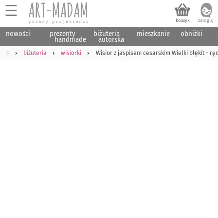
☰
nowości
prezenty
biżuteria
mieszkanie
obniżki
handmade
autorska
♡
biżuteria
wisiorki
Wisior z jaspisem cesarskim Wielki błękit - r