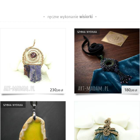
• ręczne wykonanie
wisiorki
•
szybka wysyłka
230
180
,00 zł
,00 zł
szybka wysyłka