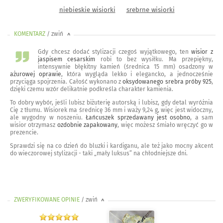
niebieskie wisiorki
srebrne wisiorki
KOMENTARZ
/ zwiń
<
Gdy chcesz dodać stylizacji czegoś wyjątkowego, ten
wisior z
jaspisem cesarskim
robi to bez wysiłku. Ma przepiękny,
intensywnie błękitny kamień (średnica 15 mm) osadzony w
ażurowej oprawie
, która wygląda lekko i elegancko, a jednocześnie
przyciąga spojrzenia. Całość wykonano z
oksydowanego srebra próby 925
,
dzięki czemu wzór delikatnie podkreśla charakter kamienia.
To dobry wybór, jeśli lubisz biżuterię autorską i lubisz, gdy detal wyróżnia
Cię z tłumu. Wisiorek ma średnicę 36 mm i waży 9,24 g, więc jest widoczny,
ale wygodny w noszeniu.
Łańcuszek sprzedawany jest osobno
, a sam
wisior otrzymasz
ozdobnie zapakowany
, więc możesz śmiało wręczyć go w
prezencie.
Sprawdzi się na co dzień do bluzki i kardiganu, ale też jako mocny akcent
do wieczorowej stylizacji - taki „mały luksus” na chłodniejsze dni.
ZWERYFIKOWANE OPINIE
/ zwiń
>