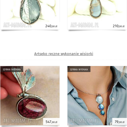
240
210
,00 zł
,00 zł
Artseko ręczne wykonanie wisiorki
szybka wysyłka
szybka wysyłka
547
79
,00 zł
,00 zł