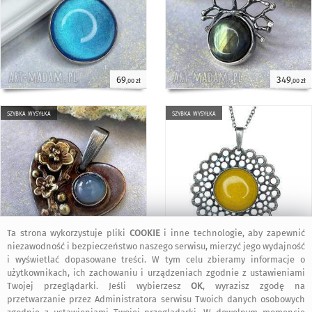
69
349
,00 zł
,00 zł
szybka wysyłka
szybka wysyłka
Ta strona wykorzystuje pliki
COOKIE
i inne technologie, aby zapewnić
119
369
,00 zł
,00 zł
niezawodność i bezpieczeństwo naszego serwisu, mierzyć jego wydajność
i wyświetlać dopasowane treści. W tym celu zbieramy informacje o
użytkownikach, ich zachowaniu i urządzeniach zgodnie z ustawieniami
szybka wysyłka
szybka wysyłka
Twojej przeglądarki. Jeśli wybierzesz
OK
, wyrazisz zgodę na
przetwarzanie przez Administratora serwisu Twoich danych osobowych