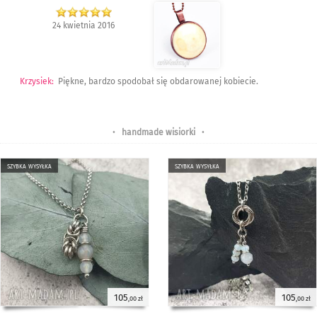
24 kwietnia 2016
Krzysiek
:
Piękne, bardzo spodobał się obdarowanej kobiecie.
•
handmade wisiorki
•
szybka wysyłka
szybka wysyłka
105
105
,00 zł
,00 zł