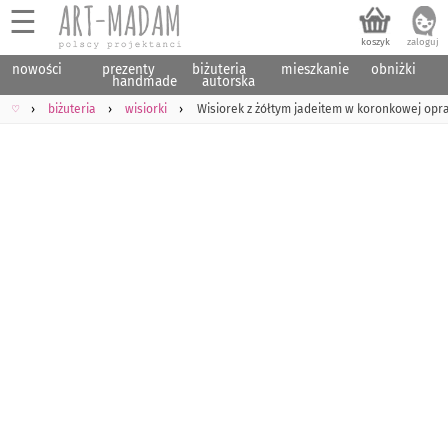
☰
nowości
prezenty
biżuteria
mieszkanie
obniżki
handmade
autorska
♡
biżuteria
wisiorki
Wisiorek z żółtym jadeitem w koronkowej opra