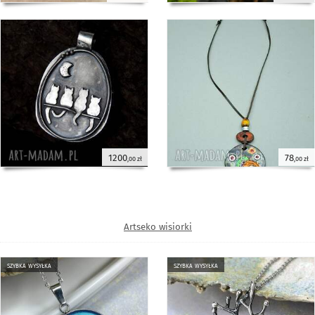
1200
78
,00 zł
,00 zł
Artseko wisiorki
szybka wysyłka
szybka wysyłka