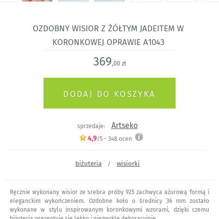
Ozdobny wisior z żółtym jadeitem w
koronkowej oprawie a1043
369
,00 zł
Artseko
sprzedaje:
4,9
/5 -
348
ocen
biżuteria
wisiorki
/
Ręcznie wykonany wisior ze srebra próby 925 zachwyca ażurową formą i
eleganckim wykończeniem. Ozdobne koło o średnicy 36 mm zostało
wykonane w stylu inspirowanym koronkowymi wzorami, dzięki czemu
biżuteria prezentuje się lekko i niezwykle dekoracyjnie.