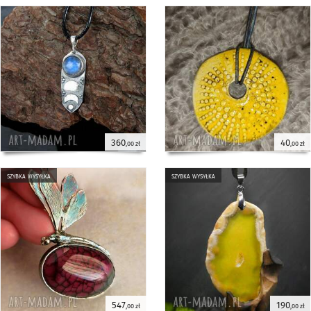
360
40
,00 zł
,00 zł
szybka wysyłka
szybka wysyłka
547
190
,00 zł
,00 zł