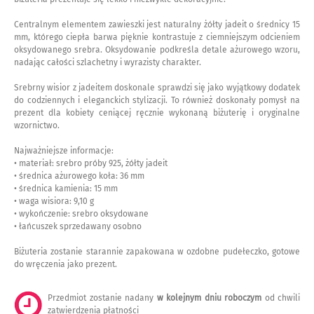
Centralnym elementem zawieszki jest naturalny żółty jadeit o średnicy 15
mm, którego ciepła barwa pięknie kontrastuje z ciemniejszym odcieniem
oksydowanego srebra. Oksydowanie podkreśla detale ażurowego wzoru,
nadając całości szlachetny i wyrazisty charakter.
Srebrny wisior z jadeitem doskonale sprawdzi się jako wyjątkowy dodatek
do codziennych i eleganckich stylizacji. To również doskonały pomysł na
prezent dla kobiety ceniącej ręcznie wykonaną biżuterię i oryginalne
wzornictwo.
Najważniejsze informacje:
• materiał: srebro próby 925, żółty jadeit
• średnica ażurowego koła: 36 mm
• średnica kamienia: 15 mm
• waga wisiora: 9,10 g
• wykończenie: srebro oksydowane
• łańcuszek sprzedawany osobno
Biżuteria zostanie starannie zapakowana w ozdobne pudełeczko, gotowe
do wręczenia jako prezent.
Przedmiot zostanie nadany
w kolejnym dniu roboczym
od chwili
zatwierdzenia płatności