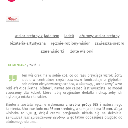
wisior-srebrny-z-jadeitem
jadeit
ażurowy-wisior-srebrny
biżuteria-artystyczna
ręcznie-robiony-wisior
zawieszka-srebro
szare wisiorki
żółte wisiorki
KOMENTARZ
/ zwiń
<
Ten wisiorek ma w sobie coś, co od razu przyciąga wzrok. Żółty
jadeit w centralnej części zawieszki kontrastuje z głębokim
odcieniem oksydowanego srebra, a ażurowy, „koronkowy” wzór
robi efekt delikatnej biżuterii, nawet gdy całość jest wyrazista. To model
stworzony dla kobiet, które lubią oryginalne dodatki i chcą, żeby ich
stylizacja miała charakter.
Biżuteria została ręcznie wykonana z
srebra próby 925
i naturalnego
kamienia. Ażurowe koło ma
36 mm
średnicy, a sam jadeit ma
15 mm
. Waga
wisiorka to
9,10 g
, dzięki czemu przyjemnie układa się na dekolcie.
Łańcuszek jest sprzedawany osobno
, więc łatwo dopasujesz długość do
ulubionego ubrania.