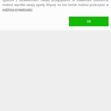
zgodnie z ustawieniami Twojej przeglądarki. W dowolnym momencie
możesz wycofać swoją zgodę. Więcej na ten temat możesz przeczytać w
polityce prywatności
OK
424
539
,00 zł
,00 zł
szybka wysyłka
szybka wysyłka
119
415
,00 zł
,00 zł
KOSZT TRANSPORTU