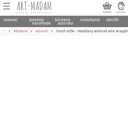
☰
nowości
prezenty
biżuteria
mieszkanie
obniżki
handmade
autorska
♡
biżuteria
wisiorki
Fossil m294 - miedziany wisiorek wire wrappin