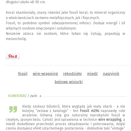
długości około 48-50 cm.
Koral skamieniały, znany również jako fossil koral, to minerał organiczny
o właściwościach zarówno metafizycznych, jak i fizycznych.
Fossil, to podobno symbol odwzajemnionej miłości. Dodaje energii i sił
witalnych osobom zmęczonym i osłabionym.
Noszenie zaleca sie osobom, które łatwo się irytują, popadają w
melancholię.
fossil
wire-wrapping
rękodzieło
miedź
naszyjnik
beżowe wisiorki
KOMENTARZ
/ zwiń
<
Kiedy szukasz biżuterii, która wygląda jak mały skarb - a nie
kolejny “zestaw z katalogu” - ten
Fossil m294
naprawdę robi
wrażenie. Główną rolę gra naturalny marokański fossil w
ciepłym, jasnym beżu. Całość jest oprawiona w technice
wire wrapping
, a
miedź dodatkowo przechodzi proces oksydowania i polerowania, dzięki
czemu dostajesz efekt szlachetnego postarzenia - dokładnie taki “vintage”