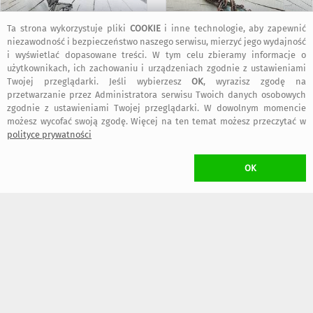
Ta strona wykorzystuje pliki
COOKIE
i inne technologie, aby zapewnić
niezawodność i bezpieczeństwo naszego serwisu, mierzyć jego wydajność
i wyświetlać dopasowane treści. W tym celu zbieramy informacje o
użytkownikach, ich zachowaniu i urządzeniach zgodnie z ustawieniami
Twojej przeglądarki. Jeśli wybierzesz
OK
, wyrazisz zgodę na
350
259
,00 zł
,00 zł
przetwarzanie przez Administratora serwisu Twoich danych osobowych
zgodnie z ustawieniami Twojej przeglądarki. W dowolnym momencie
możesz wycofać swoją zgodę. Więcej na ten temat możesz przeczytać w
szybka wysyłka
szybka wysyłka
polityce prywatności
OK
249
249
,00 zł
,00 zł