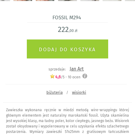
Fossil m294
222
,00 zł
Jan Art
sprzedaje:
4,6
/5 -
10
ocen
biżuteria
wisiorki
/
Zawieszka wykonana ręcznie w miedzi metodą wire-wrappingu której
głównym elementem jest naturalny marokański fossil. Użyta skamielina
jest wysokiej klasy, ma ładny poler, kolor ciepłego, jasnego beżu. Wisiorek
został oksydowany i wypolerowany w celu uzyskania efektu szlachetnego
postarzenia. Wymiary zawieszki 57x25mm z gratisowym łańcuszkiem