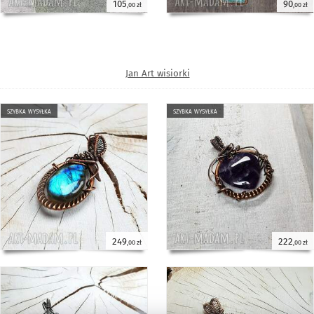
105
90
,00 zł
,00 zł
Jan Art wisiorki
szybka wysyłka
szybka wysyłka
249
222
,00 zł
,00 zł