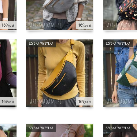
169
169
,00 zł
,00 zł
szybka wysyłka
szybka wysyłka
169
169
,00 zł
,00 zł
szybka wysyłka
szybka wysyłka