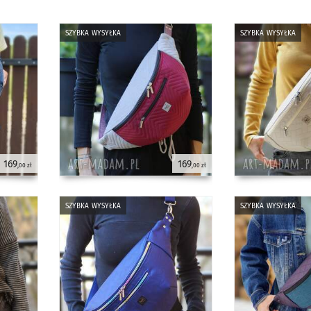
szybka wysyłka
szybka wysyłka
169
169
,00 zł
,00 zł
szybka wysyłka
szybka wysyłka