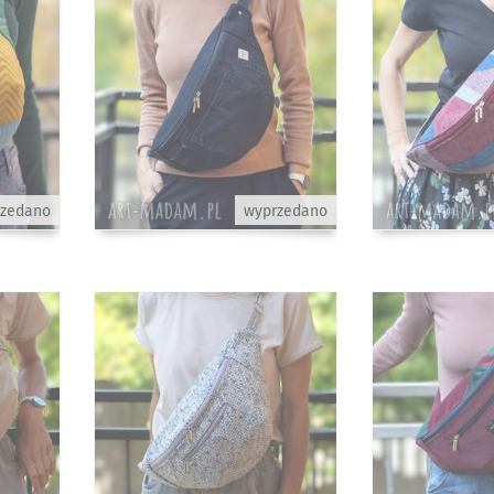
rzedano
wyprzedano