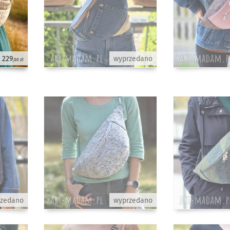
229
wyprzedano
,00 zł
rzedano
wyprzedano