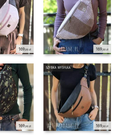
169
169
,00 zł
,00 zł
szybka wysyłka
169
169
,00 zł
,00 zł