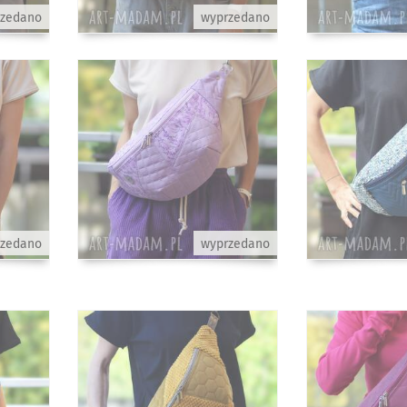
rzedano
wyprzedano
rzedano
wyprzedano