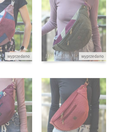
wyprzedano
wyprzedano