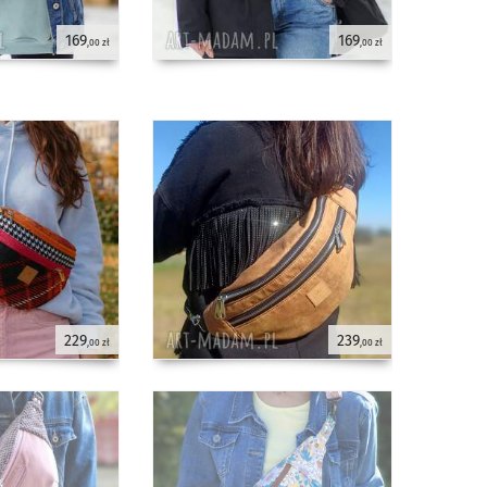
169
169
,00 zł
,00 zł
229
239
,00 zł
,00 zł