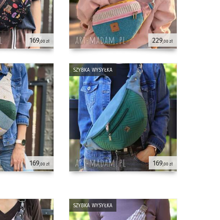
169
229
,00 zł
,00 zł
szybka wysyłka
169
169
,00 zł
,00 zł
szybka wysyłka