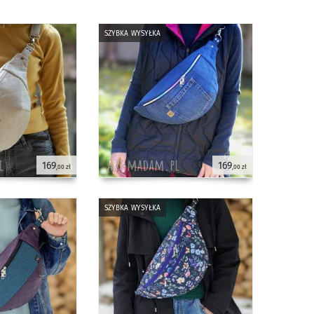
szybka wysyłka
169
169
,00 zł
,00 zł
szybka wysyłka