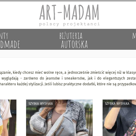
nty
biżuteria
m
dmade
autorska
ązanie, kiedy chcesz mieć wolne ręce, a jednocześnie zmieścić więcej niż w klas
e wyglądają - zarówno do jeansów i sneakersów, jak i do elegantszych zesta
harakteru każdej stylizacji. Jeśli lubisz praktyczne dodatki, które nie są przypadko
szybka wysyłka
szybka wysyłka