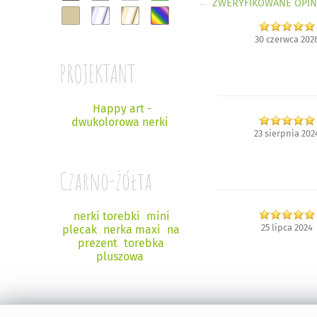
ZWERYFIKOWANE OPIN
30 czerwca 202
PROJEKTANT
Happy art -
dwukolorowa nerki
23 sierpnia 202
Czarno-żółta
nerki torebki
mini
25 lipca 2024
plecak
nerka maxi
na
prezent
torebka
pluszowa