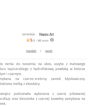
Happy Art
sprzedaje:
5
/5 -
961
ocen
torebki
nerki
/
ża nerka do noszenia na ukos, uszyta z matowego
luru tapicerskiego z hydrofobową powłoką w kolorze
łtym i czarnym.
mykana na czarno-srebrny zamek błyskawiczny.
dobiona metką z ekoskóry.
wnątrz podszewka wykonana z szarej pikowanej
krofazy oraz kieszonka z czarnej bawełny zamykana na
mek.