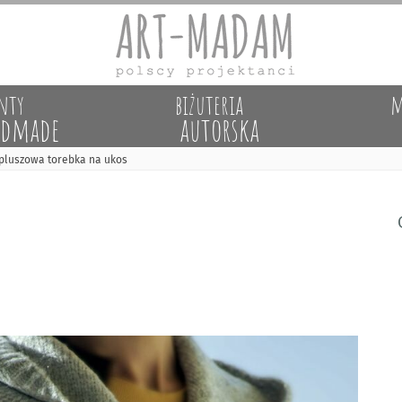
nty
biżuteria
m
dmade
autorska
 pluszowa torebka na ukos