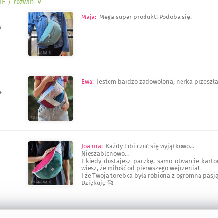
IE
/ rozwiń
>
Maja
:
Mega super produkt! Podoba się.
6
Ewa
:
Jestem bardzo zadowolona, nerka przeszła
4
Joanna
:
Każdy lubi czuć się wyjątkowo...
Nieszablonowo...
I kiedy dostajesz paczkę, samo otwarcie kartoni
wiesz, że miłość od pierwszego wejrzenia!
I że Twoja torebka była robiona z ogromną pasją 
Dziękuję 🥰