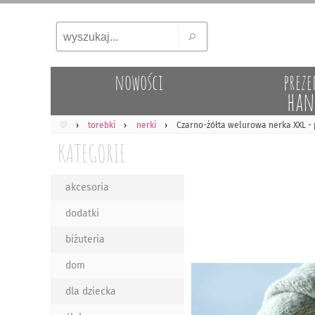
nowości
preze
han
♡
torebki
nerki
Czarno-żółta welurowa nerka XXL -
KATEGORIE
akcesoria
dodatki
biżuteria
dom
dla dziecka