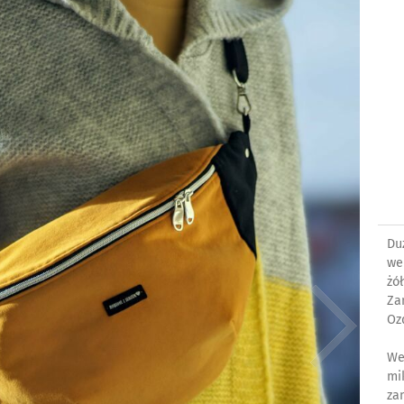
Du
we
żó
Za
Oz
We
mi
za