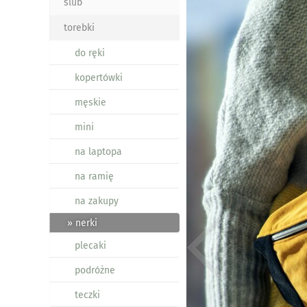
ślub
torebki
do ręki
kopertówki
męskie
mini
na laptopa
na ramię
na zakupy
» nerki
plecaki
podróżne
teczki