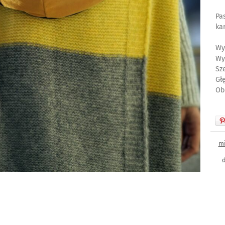
Pa
ka
Wy
Wy
Sz
Gł
Ob
mi