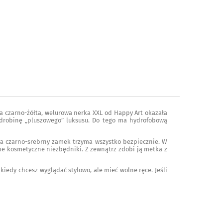
Ta czarno-żółta, welurowa nerka XXL od Happy Art okazała
 odrobinę „pluszowego” luksusu. Do tego ma hydrofobową
na czarno-srebrny zamek trzyma wszystko bezpiecznie. W
ne kosmetyczne niezbędniki. Z zewnątrz zdobi ją metka z
kiedy chcesz wyglądać stylowo, ale mieć wolne ręce. Jeśli