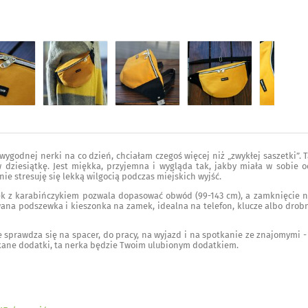
ygodnej nerki na co dzień, chciałam czegoś więcej niż „zwykłej saszetki”. 
w dziesiątkę. Jest miękka, przyjemna i wygląda tak, jakby miała w sobie
nie stresuję się lekką wilgocią podczas miejskich wyjść.
ek z karabińczykiem pozwala dopasować obwód (99-143 cm), a zamknięcie 
wana podszewka i kieszonka na zamek, idealna na telefon, klucze albo drob
e sprawdza się na spacer, do pracy, na wyjazd i na spotkanie ze znajomymi - 
ykane dodatki, ta nerka będzie Twoim ulubionym dodatkiem.