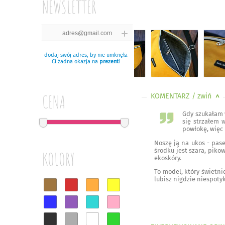
NEWSLETTER
dodaj swój adres, by nie umknęła
Ci żadna okazja na
prezent
!
CENA
KOMENTARZ
/ zwiń
<
Gdy szukałam w
się strzałem 
powłokę, więc 
Noszę ją na ukos - pas
środku jest szara, piko
KOLORY
ekoskóry.
To model, który świetni
lubisz nigdzie niespot