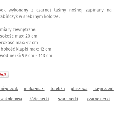
sek wykonany z czarnej taśmy nośnej zapinany na
rabińczyk w srebrnym kolorze.
miary zewnętrzne:
sokość max: 20 cm
erokość max: 42 cm
ębokość klapki max: 12 cm
wód nerki: 99 cm - 143 cm
ni-plecak
nerka-maxi
torebka
pluszowa
na-prezent
dwukolorowa
żółte nerki
szare nerki
czarne nerki