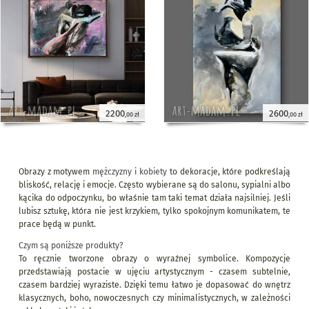
2200
2600
,00 zł
,00 zł
Obrazy z motywem
mężczyzny i kobiety
to dekoracje, które podkreślają
bliskość, relację i emocje. Często wybierane są do salonu, sypialni albo
kącika do odpoczynku, bo właśnie tam taki temat działa najsilniej. Jeśli
lubisz sztukę, która nie jest krzykiem, tylko spokojnym komunikatem, te
prace będą w punkt.
Czym są poniższe produkty?
To ręcznie tworzone obrazy o wyraźnej symbolice. Kompozycje
przedstawiają postacie w ujęciu artystycznym - czasem subtelnie,
czasem bardziej wyraziste. Dzięki temu łatwo je dopasować do wnętrz
klasycznych, boho, nowoczesnych czy minimalistycznych, w zależności