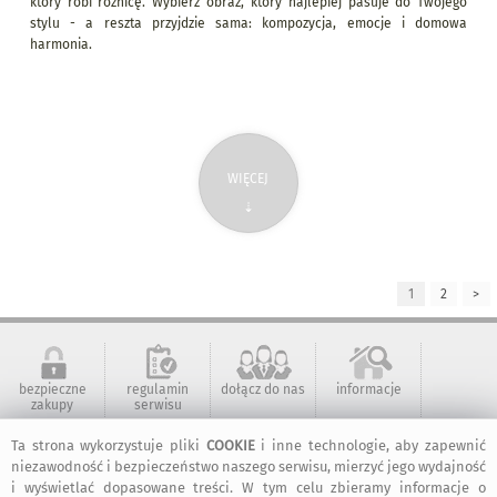
który robi różnicę. Wybierz obraz, który najlepiej pasuje do Twojego
stylu - a reszta przyjdzie sama: kompozycja, emocje i domowa
harmonia.
WIĘCEJ
⇣
1
2
>
bezpieczne
regulamin
dołącz do nas
informacje
zakupy
serwisu
Ta strona wykorzystuje pliki
COOKIE
i inne technologie, aby zapewnić
niezawodność i bezpieczeństwo naszego serwisu, mierzyć jego wydajność
kontakt
artMadam na
art-Madam na
art-Madam na
Facebook-u
Instagram
Pinterest
i wyświetlać dopasowane treści. W tym celu zbieramy informacje o