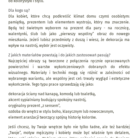
od kolorystyki i stylu.
Dla kogo są?
Dla kobiet, które chcą podkreślić klimat domu czymś osobistym:
pamiątką, prezentem lub elementem wystroju, który ma znaczenie.
Będą też świetnym wyborem na prezent dla pary - na rocznicę,
walentynki, ślub lub jako „pierwszy wspólny” obraz do nowego
mieszkania. Jeżeli lubisz przedmioty z duszą i wiesz, że dekoracja ma
wpływ na nastrój, wybór jest oczywisty.
Z jakich materiałów powstają i do jakich zastosowań pasują?
Najczęściej obrazy są tworzone z połączenia ręcznie opracowanych
powierzchni i warstw wykończeniowych dobranych do efektu
wizualnego. Materiały i techniki mogą się różnić w zależności od
wybranego wariantu, ale wspólny jest cel: trwały wygląd i estetyczne
wykończenie. Tego typu prace sprawdzają się jako:
dekoracja ściany nad kanapą, komodą lub toaletką,
akcent sypialniany budujący spokojny nastrój,
oryginalny prezent „z sensem”,
ozdoba do wnętrz w stylu boho, klasycznym lub nowoczesnym,
element aranżacji tworzący spójną historię kolorów.
Jeśli chcesz, by Twoje wnętrze było nie tylko ładne, ale też bardziej
„Twoje”, motyw mężczyzny i kobiety może być właśnie tym detalem,