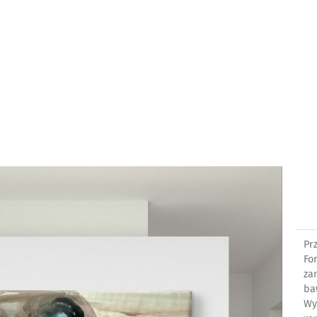
Pr
Fo
za
ba
Wy