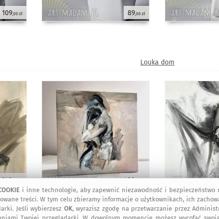
109
89
,00 zł
,00 zł
Louka dom
940
400
,00 zł
,00 zł
COOKIE
i inne technologie, aby zapewnić niezawodność i bezpieczeństwo n
owane treści. W tym celu zbieramy informacje o użytkownikach, ich zachow
arki. Jeśli wybierzesz
OK
, wyrazisz zgodę na przetwarzanie przez Adminis
eniami Twojej przeglądarki. W dowolnym momencie możesz wycofać swoją