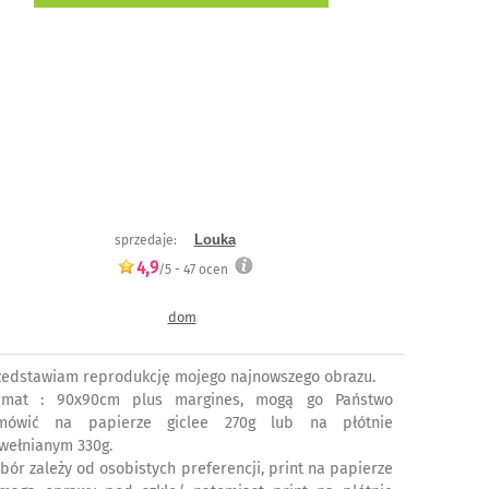
Louka
sprzedaje:
4,9
/5 -
47
ocen
dom
zedstawiam reprodukcję mojego najnowszego obrazu.
rmat : 90x90cm plus margines, mogą go Państwo
mówić na papierze giclee 270g lub na płótnie
wełnianym 330g.
bór zależy od osobistych preferencji, print na papierze