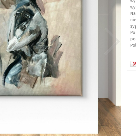
wy
wy
Na
ni
sy
Po
po
Po