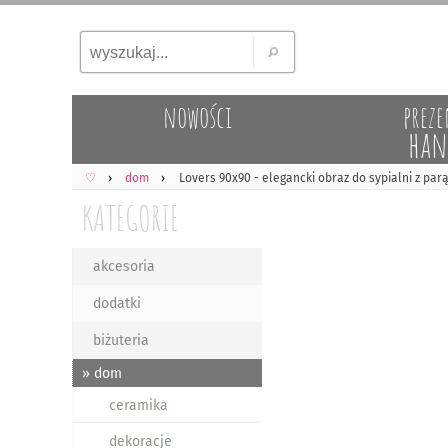
nowości
preze
han
♡
dom
Lovers 90x90 - elegancki obraz do sypialni z par
KATEGORIE
akcesoria
dodatki
biżuteria
» dom
ceramika
dekoracje