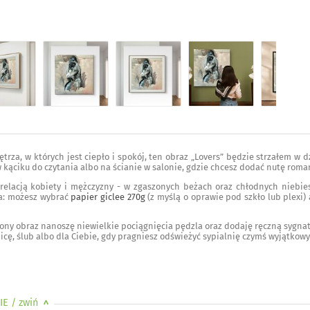
nętrza, w których jest ciepło i spokój, ten obraz „Lovers” będzie strzałem w
 kąciku do czytania albo na ścianie w salonie, gdzie chcesz dodać nutę rom
 relacją kobiety i mężczyzny - w zgaszonych beżach oraz chłodnych niebi
a: możesz wybrać
papier giclee 270g
(z myślą o oprawie pod szkło lub plexi)
ny obraz nanoszę niewielkie pociągnięcia pędzla oraz dodaję ręczną sygnatur
icę, ślub albo dla Ciebie, gdy pragniesz odświeżyć sypialnię czymś wyjątkow
IE
/ zwiń
>