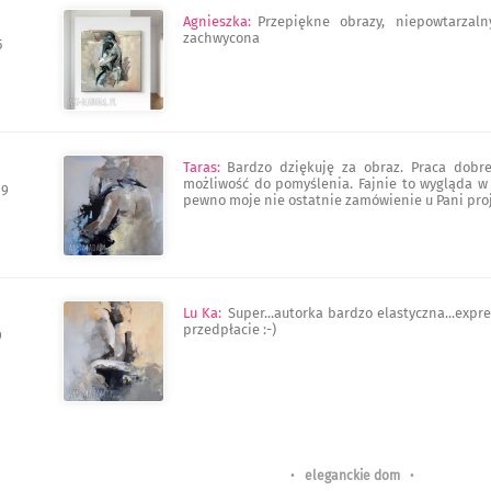
Agnieszka
:
Przepiękne obrazy, niepowtarzaln
zachwycona
5
Taras
:
Bardzo dziękuję za obraz. Praca dobrej
możliwość do pomyślenia. Fajnie to wygląda w
19
pewno moje nie ostatnie zamówienie u Pani proj
Lu Ka
:
Super...autorka bardzo elastyczna...expr
przedpłacie :-)
9
•
eleganckie dom
•