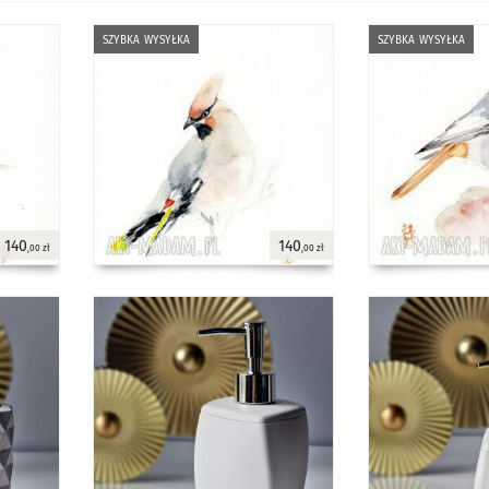
szybka wysyłka
szybka wysyłka
140
140
,00 zł
,00 zł