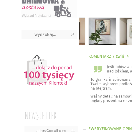
KOMENTARZ
/ zwiń
<
Jeśli lubisz w
nad łóżkiem, w
To grafika inspirowana
Twoim wyborem podłoż
na blejtram.
Ważny detal: na zamówio
piękny prezent na roczn
NEWSLETTER
ZWERYFIKOWANE OPIN