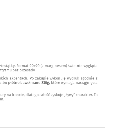
 dziesiątkę. Format 90x90 (z marginesem) świetnie wygląda
antyzmu bez przesady.
eskich akcentach. Po zakupie wykonuję wydruk zgodnie z
 albo
płótno bawełniane 330g
, które wymaga naciągnięcia
ę na froncie, dlatego całość zyskuje „żywy” charakter. To
ym.