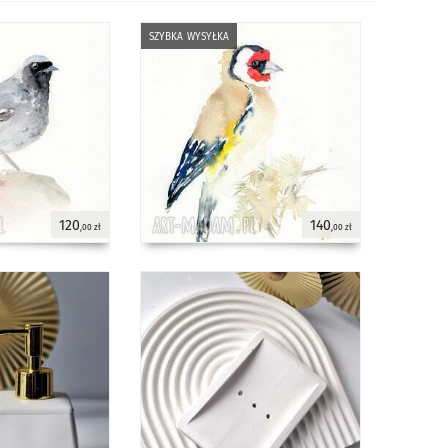
szybka wysyłka
120
140
,00 zł
,00 zł