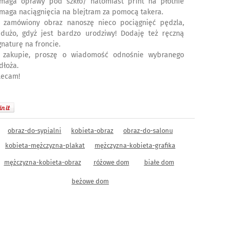
maga oprawy pod szkło/ natomiast print na płótnie
maga naciągnięcia na blejtram za pomocą takera.
 zamówiony obraz nanoszę nieco pociągnięć pędzla,
edużo, gdyż jest bardzo urodziwy! Dodaję też ręczną
gnaturę na froncie.
 zakupie, proszę o wiadomość odnośnie wybranego
dłoża.
lecam!
obraz-do-sypialni
kobieta-obraz
obraz-do-salonu
kobieta-mężczyzna-plakat
mężczyzna-kobieta-grafika
mężczyzna-kobieta-obraz
różowe dom
białe dom
beżowe dom