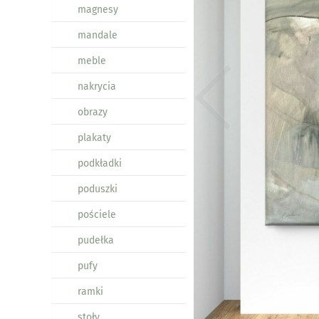
magnesy
mandale
meble
nakrycia
obrazy
plakaty
podkładki
poduszki
pościele
pudełka
pufy
ramki
stoły