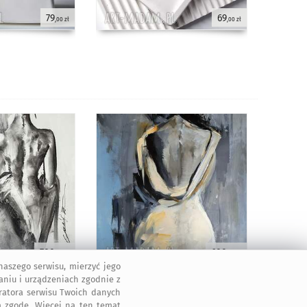
79
69
,00 zł
,00 zł
700
600
,00 zł
,00 zł
aszego serwisu, mierzyć jego
aniu i urządzeniach zgodnie z
tratora serwisu Twoich danych
 zgodę. Więcej na ten temat