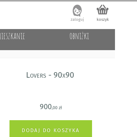
zaloguj
koszyk
ieszkanie
obniżki
Lovers - 90x90
900
,00 zł