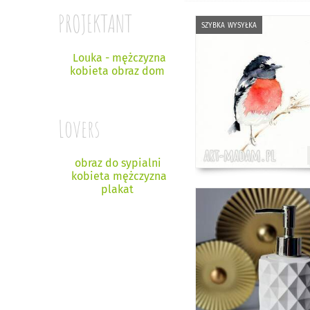
PROJEKTANT
szybka wysyłka
Louka - mężczyzna
kobieta obraz dom
Lovers
obraz do sypialni
kobieta mężczyzna
plakat