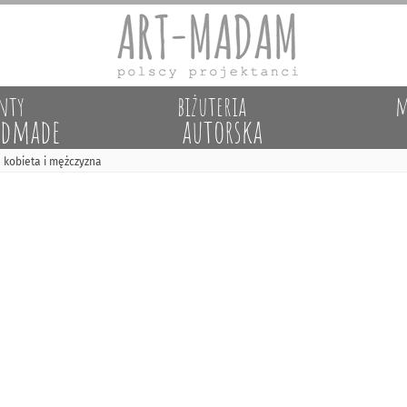
nty
biżuteria
m
dmade
autorska
ą kobieta i mężczyzna