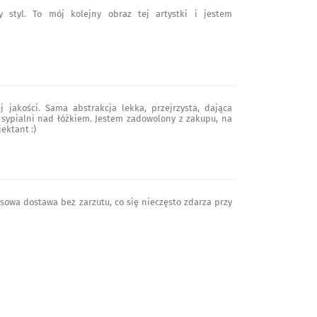
y styl. To mój kolejny obraz tej artystki i jestem
 jakości. Sama abstrakcja lekka, przejrzysta, dająca
 sypialni nad łóżkiem. Jestem zadowolony z zakupu, na
ektant :)
esowa dostawa bez zarzutu, co się nieczęsto zdarza przy