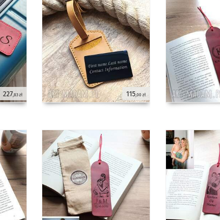
227
115
,83 zł
,00 zł