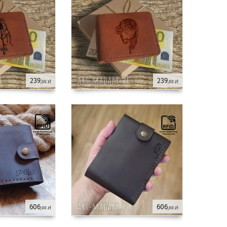
239
239
,00 zł
,00 zł
606
606
,00 zł
,00 zł