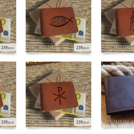
239
239
,00 zł
,00 zł
239
239
,00 zł
,00 zł