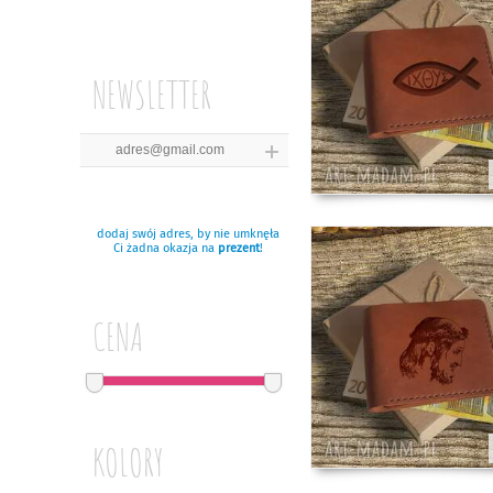
NEWSLETTER
dodaj swój adres, by nie umknęła
Ci żadna okazja na
prezent
!
CENA
KOLORY