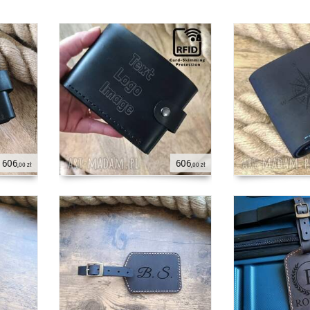
606
606
,00 zł
,00 zł