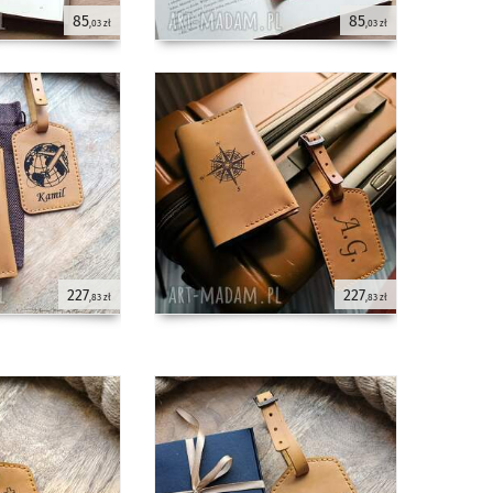
85
85
,03 zł
,03 zł
227
227
,83 zł
,83 zł