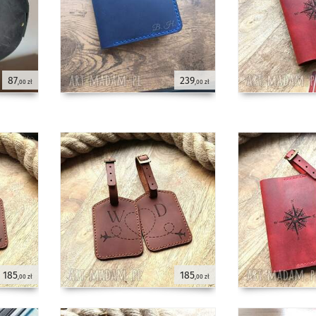
87
239
,00 zł
,00 zł
185
185
,00 zł
,00 zł