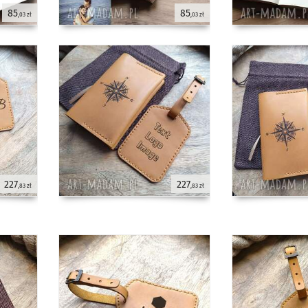
85
85
,03 zł
,03 zł
227
227
,83 zł
,83 zł