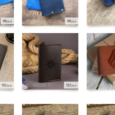
99
99
,00 zł
,00 zł
157
157
,00 zł
,00 zł