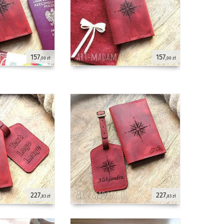
157
157
,00 zł
,00 zł
227
227
,83 zł
,83 zł