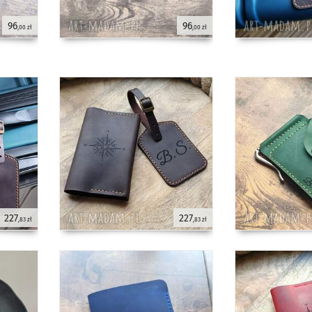
96
96
,00 zł
,00 zł
227
227
,83 zł
,83 zł