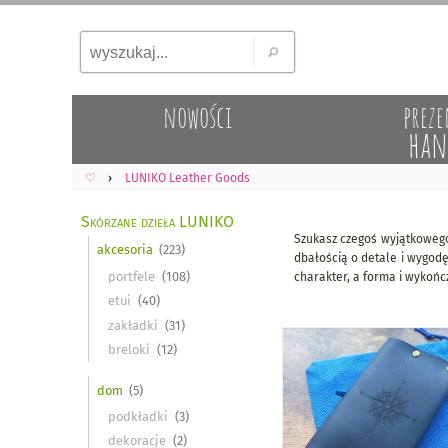
nowości
preze
han
♡
LUNIKO Leather Goods
Skórzane dzieła LUNIKO
Szukasz czegoś wyjątkowego
akcesoria
dbałością o detale i wygodę
portfele
charakter, a forma i wykończ
etui
zakładki
breloki
dom
podkładki
dekoracje