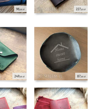
96
227
,00 zł
,83 zł
249
87
,00 zł
,00 zł