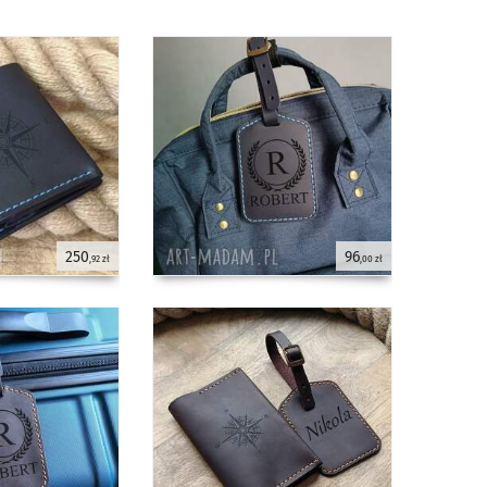
250
96
,92 zł
,00 zł