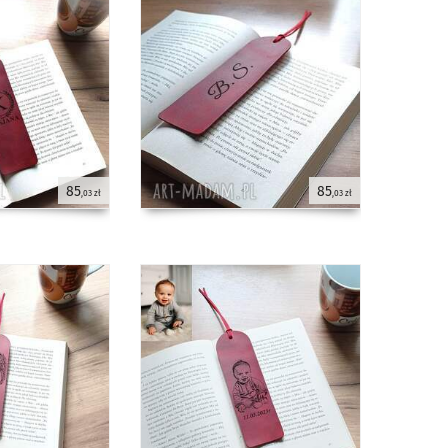
85
85
,03 zł
,03 zł