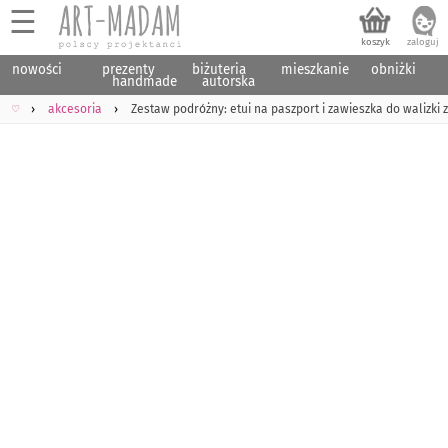
☰
nowości
prezenty
biżuteria
mieszkanie
obniżki
handmade
autorska
♡
akcesoria
Zestaw podróżny: etui na paszport i zawieszka do walizki