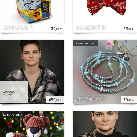
50
25
,00 zł
,00 zł
szybka wysyłka
darmowa
dostawa
650
59
,00 zł
,00 zł
szybka wysyłka