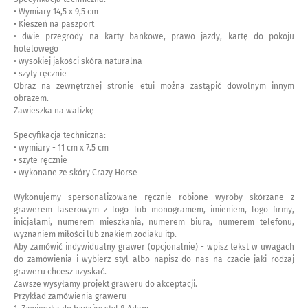
• Wymiary 14,5 x 9,5 cm
• Kieszeń na paszport
• dwie przegrody na karty bankowe, prawo jazdy, kartę do pokoju
hotelowego
• wysokiej jakości skóra naturalna
• szyty ręcznie
Obraz na zewnętrznej stronie etui można zastąpić dowolnym innym
obrazem.
Zawieszka na walizkę
Specyfikacja techniczna:
• wymiary - 11 cm x 7.5 cm
• szyte ręcznie
• wykonane ze skóry Crazy Horse
Wykonujemy spersonalizowane ręcznie robione wyroby skórzane z
grawerem laserowym z logo lub monogramem, imieniem, logo firmy,
inicjałami, numerem mieszkania, numerem biura, numerem telefonu,
wyznaniem miłości lub znakiem zodiaku itp.
Aby zamówić indywidualny grawer (opcjonalnie) - wpisz tekst w uwagach
do zamówienia i wybierz styl albo napisz do nas na czacie jaki rodzaj
graweru chcesz uzyskać.
Zawsze wysyłamy projekt graweru do akceptacji.
Przykład zamówienia graweru