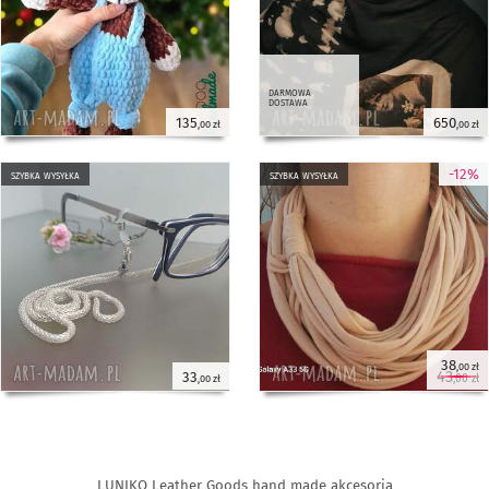
darmowa
dostawa
135
650
,00 zł
,00 zł
-12%
szybka wysyłka
szybka wysyłka
38
,00 zł
43
33
,00 zł
,00 zł
LUNIKO Leather Goods hand made akcesoria