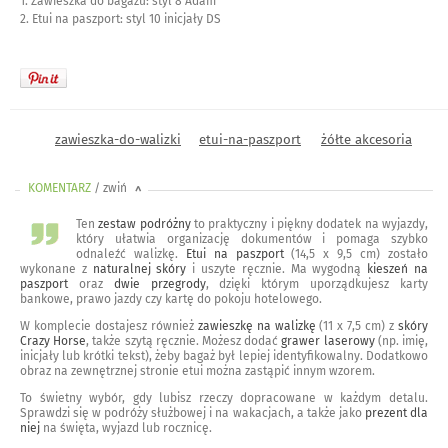
1. Zawieszka do bagażu: styl 8 Adam
2. Etui na paszport: styl 10 inicjały DS
zawieszka-do-walizki
etui-na-paszport
żółte akcesoria
KOMENTARZ
/ zwiń
<
Ten
zestaw podróżny
to praktyczny i piękny dodatek na wyjazdy,
który ułatwia organizację dokumentów i pomaga szybko
odnaleźć walizkę.
Etui na paszport
(14,5 x 9,5 cm) zostało
wykonane z
naturalnej skóry
i uszyte ręcznie. Ma wygodną
kieszeń na
paszport
oraz
dwie przegrody
, dzięki którym uporządkujesz karty
bankowe, prawo jazdy czy kartę do pokoju hotelowego.
W komplecie dostajesz również
zawieszkę na walizkę
(11 x 7,5 cm) z
skóry
Crazy Horse
, także szytą ręcznie. Możesz dodać
grawer laserowy
(np. imię,
inicjały lub krótki tekst), żeby bagaż był lepiej identyfikowalny. Dodatkowo
obraz na zewnętrznej stronie etui można zastąpić innym wzorem.
To świetny wybór, gdy lubisz rzeczy dopracowane w każdym detalu.
Sprawdzi się w podróży służbowej i na wakacjach, a także jako
prezent dla
niej
na święta, wyjazd lub rocznicę.