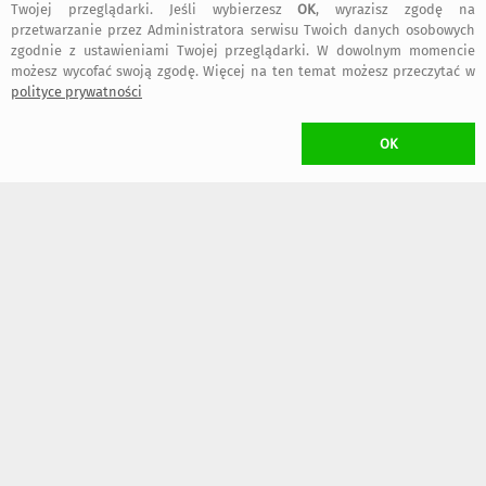
Twojej przeglądarki. Jeśli wybierzesz
OK
, wyrazisz zgodę na
96
96
,00 zł
,00 zł
przetwarzanie przez Administratora serwisu Twoich danych osobowych
zgodnie z ustawieniami Twojej przeglądarki. W dowolnym momencie
możesz wycofać swoją zgodę. Więcej na ten temat możesz przeczytać w
polityce prywatności
OK
227
96
,83 zł
,00 zł