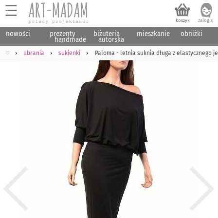
☰
nowości
prezenty
biżuteria
mieszkanie
obniżki
handmade
autorska
♡
ubrania
sukienki
Paloma - letnia suknia długa z elastycznego j