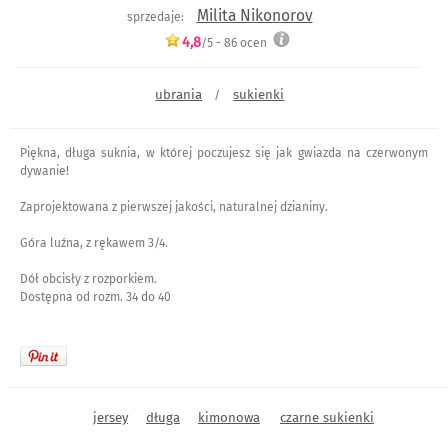
Milita Nikonorov
sprzedaje:
4,8
/5 -
86
ocen
ubrania
sukienki
/
Piękna, długa suknia, w której poczujesz się jak gwiazda na czerwonym
dywanie!
Zaprojektowana z pierwszej jakości, naturalnej dzianiny.
Góra luźna, z rękawem 3/4.
Dół obcisły z rozporkiem.
Dostępna od rozm. 34 do 40
jersey
długa
kimonowa
czarne sukienki