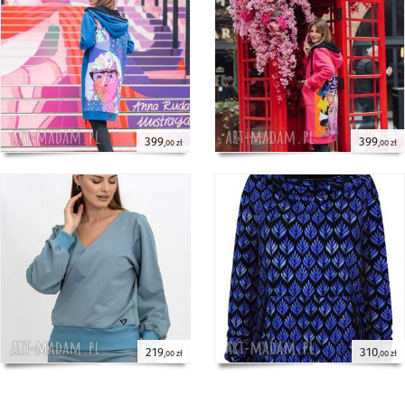
399
399
,00 zł
,00 zł
219
310
,00 zł
,00 zł