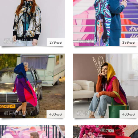
279
399
,00 zł
,00 zł
480
480
,00 zł
,00 zł