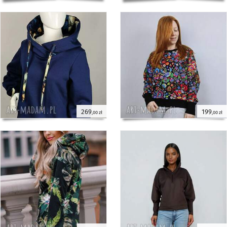
269
199
,00 zł
,00 zł