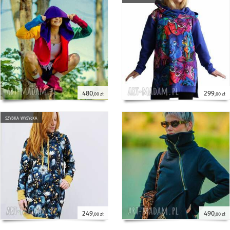
480
299
,00 zł
,00 zł
szybka wysyłka
249
490
,00 zł
,00 zł