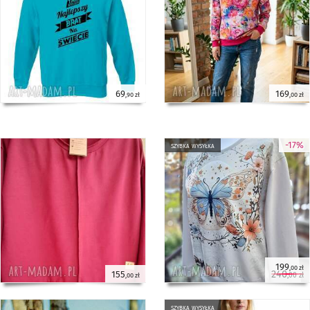
69
169
,90 zł
,00 zł
-17%
szybka wysyłka
199
,00 zł
240
155
,00 zł
,00 zł
szybka wysyłka