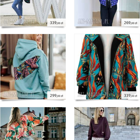
339
269
,00 zł
,00 zł
299
339
,00 zł
,00 zł