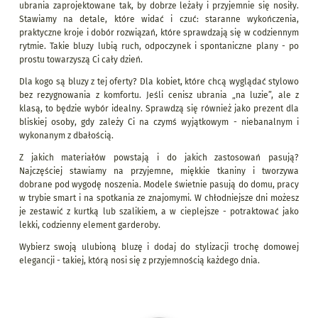
ubrania zaprojektowane tak, by dobrze leżały i przyjemnie się nosiły.
Stawiamy na detale, które widać i czuć: staranne wykończenia,
praktyczne kroje i dobór rozwiązań, które sprawdzają się w codziennym
rytmie. Takie bluzy lubią ruch, odpoczynek i spontaniczne plany - po
prostu towarzyszą Ci cały dzień.
Dla kogo są bluzy z tej oferty? Dla kobiet, które chcą wyglądać stylowo
bez rezygnowania z komfortu. Jeśli cenisz ubrania „na luzie”, ale z
klasą, to będzie wybór idealny. Sprawdzą się również jako prezent dla
bliskiej osoby, gdy zależy Ci na czymś wyjątkowym - niebanalnym i
wykonanym z dbałością.
Z jakich materiałów powstają i do jakich zastosowań pasują?
Najczęściej stawiamy na przyjemne, miękkie tkaniny i tworzywa
dobrane pod wygodę noszenia. Modele świetnie pasują do domu, pracy
w trybie smart i na spotkania ze znajomymi. W chłodniejsze dni możesz
je zestawić z kurtką lub szalikiem, a w cieplejsze - potraktować jako
lekki, codzienny element garderoby.
Wybierz swoją ulubioną bluzę i dodaj do stylizacji trochę domowej
elegancji - takiej, którą nosi się z przyjemnością każdego dnia.