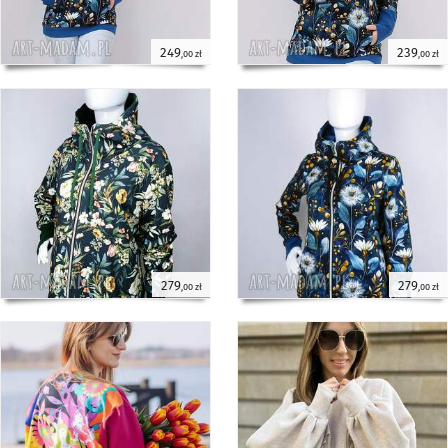
249
239
,00 zł
,00 zł
279
279
,00 zł
,00 zł