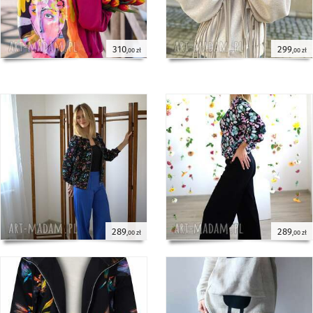
310
299
,00 zł
,00 zł
289
289
,00 zł
,00 zł