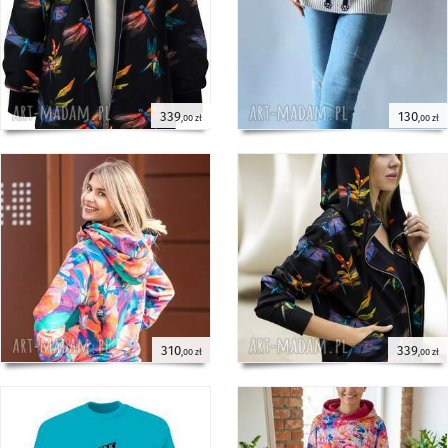
339
130
,00 zł
,00 zł
310
339
,00 zł
,00 zł