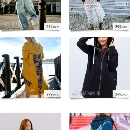
289
299
,00 zł
,00 zł
299
249
,00 zł
,00 zł