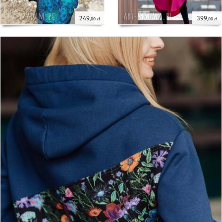
249
399
,00 zł
,00 zł