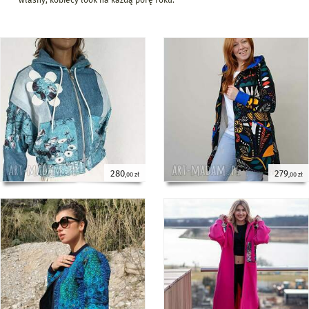
własny, kobiecy look na każdą porę roku.
280
279
,00 zł
,00 zł