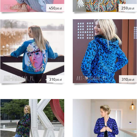
450
259
,00 zł
,00 zł
310
310
,00 zł
,00 zł