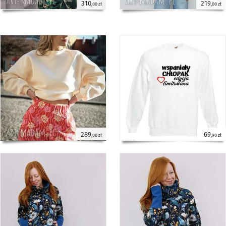
310
219
,00 zł
,00 zł
289
69
,00 zł
,90 zł