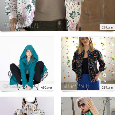
289
,00 zł
495
289
,00 zł
,00 zł