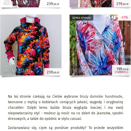
239
219
,00 zł
,00 zł
-17%
szybka wysyłka
199
,00 zł
240
239
,00 zł
,00 zł
Na tej stronie czekają na Ciebie wybrane
bluzy damskie handmade
,
tworzone z myślą o kobietach ceniących jakość, wygodę i oryginalny
charakter. Dzięki temu każda bluza wygląda inaczej i ma swój
niepowtarzalny styl - możesz ją nosić na co dzień do jeansów, spodni
dresowych, a także do spódnic w stylu casual.
Zastanawiasz się, czym są poniższe produkty? To przede wszystkim