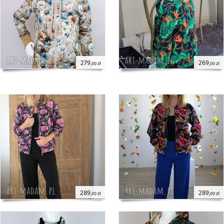
279
269
,00 zł
,00 zł
289
289
,00 zł
,00 zł