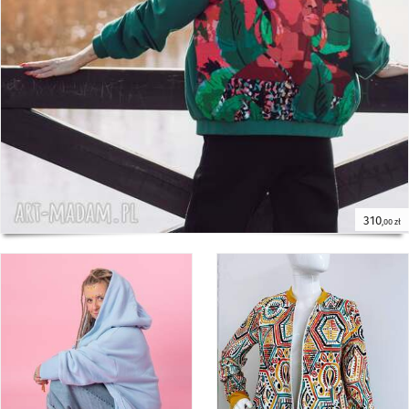
310
,00 zł