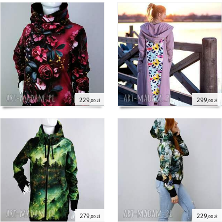
229
299
,00 zł
,00 zł
279
229
,00 zł
,00 zł