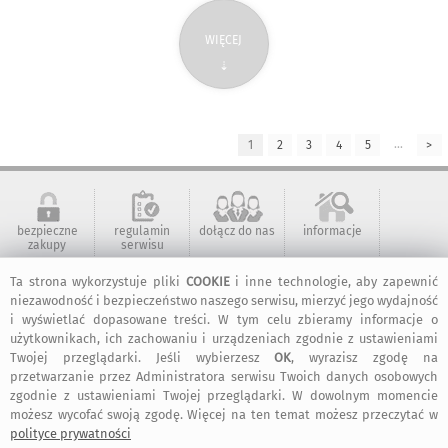
WIĘCEJ
⇣
...
1
2
3
4
5
>
bezpieczne
regulamin
dołącz do nas
informacje
zakupy
serwisu
Ta strona wykorzystuje pliki
COOKIE
i inne technologie, aby zapewnić
niezawodność i bezpieczeństwo naszego serwisu, mierzyć jego wydajność
kontakt
artMadam na
art-Madam na
art-Madam na
Facebook-u
Instagram
Pinterest
i wyświetlać dopasowane treści. W tym celu zbieramy informacje o
użytkownikach, ich zachowaniu i urządzeniach zgodnie z ustawieniami
Twojej przeglądarki. Jeśli wybierzesz
OK
, wyrazisz zgodę na
przetwarzanie przez Administratora serwisu Twoich danych osobowych
2011-2026 © ArtMadam
zgodnie z ustawieniami Twojej przeglądarki. W dowolnym momencie
Wszelkie prawa zastrzeżone.
możesz wycofać swoją zgodę. Więcej na ten temat możesz przeczytać w
polityce prywatności