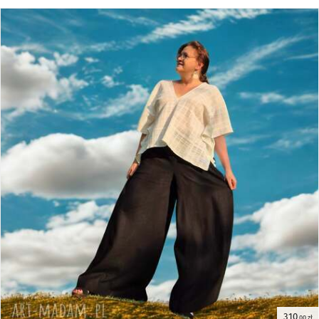
310
,00 zł