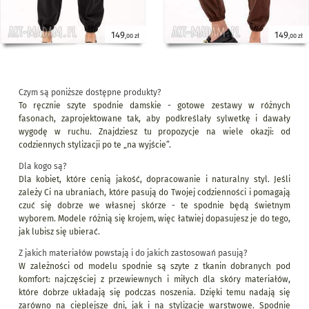
149
149
,00 zł
,00 zł
Czym są poniższe dostępne produkty?
To ręcznie szyte spodnie damskie - gotowe zestawy w różnych
fasonach, zaprojektowane tak, aby podkreślały sylwetkę i dawały
wygodę w ruchu. Znajdziesz tu propozycje na wiele okazji: od
codziennych stylizacji po te „na wyjście”.
Dla kogo są?
Dla kobiet, które cenią jakość, dopracowanie i naturalny styl. Jeśli
zależy Ci na ubraniach, które pasują do Twojej codzienności i pomagają
czuć się dobrze we własnej skórze - te spodnie będą świetnym
wyborem. Modele różnią się krojem, więc łatwiej dopasujesz je do tego,
jak lubisz się ubierać.
Z jakich materiałów powstają i do jakich zastosowań pasują?
W zależności od modelu spodnie są szyte z tkanin dobranych pod
komfort: najczęściej z przewiewnych i miłych dla skóry materiałów,
które dobrze układają się podczas noszenia. Dzięki temu nadają się
zarówno na cieplejsze dni, jak i na stylizacje warstwowe. Spodnie