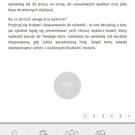
sprawdzą się do pracy, na urlop, do casualowych spotkań oraz jako
baza do własnych stylizacji.
Na co zwrócić uwagę przy wyborze?
Przyjrzyj się krojowi i dopasowaniu do sylwetki - to one decydują o tym,
jak spodnie będą się prezentować. Jeśli chcesz, wybierz model, który
najlepiej pasuje do Twojego stylu: luźniejszy na swobodę lub bardziej
dopasowany, gdy lubisz wyraźniejszą linię. Dzięki temu łatwiej
skomponujesz całość z ulubionymi bluzkami i butami.
WIĘCEJ
⇣
1
2
3
4
5
>