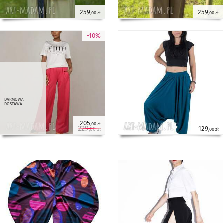
259
259
,00 zł
,00 zł
-10%
darmowa
dostawa
205
,00 zł
229
129
,00 zł
,00 zł