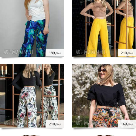
189
210
,00 zł
,00 zł
210
149
,00 zł
,00 zł