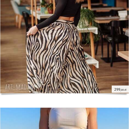
299
,00 zł