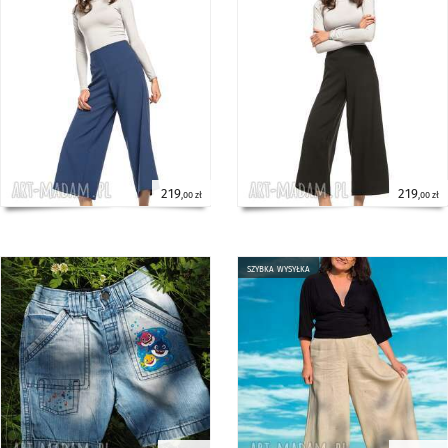
219
219
,00 zł
,00 zł
szybka wysyłka