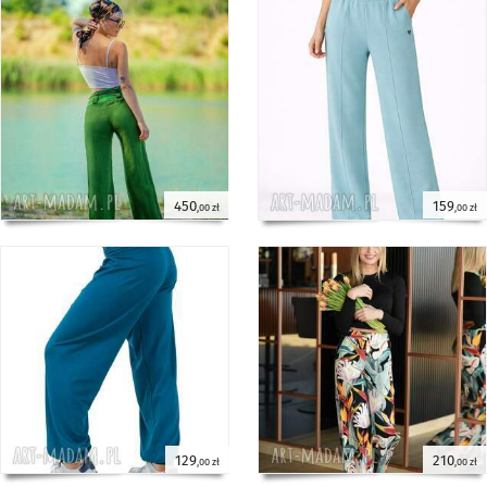
450
159
,00 zł
,00 zł
129
210
,00 zł
,00 zł