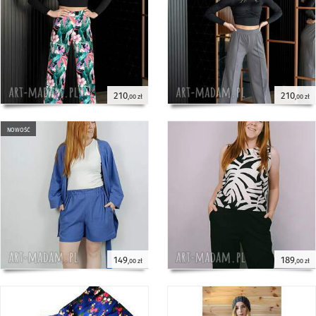
210
210
,00 zł
,00 zł
nowość
149
189
,00 zł
,00 zł