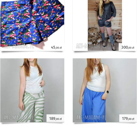
45
300
,00 zł
,00 zł
189
179
,00 zł
,00 zł