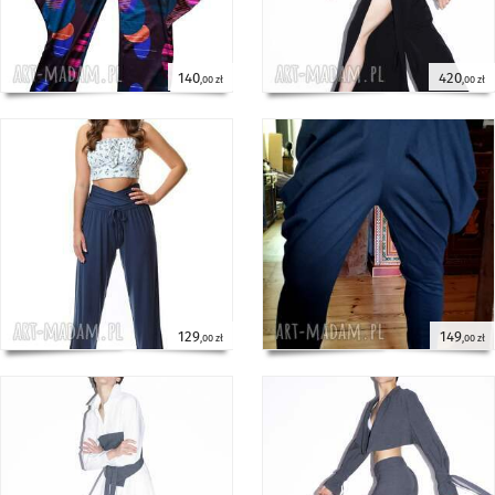
140
420
,00 zł
,00 zł
129
149
,00 zł
,00 zł