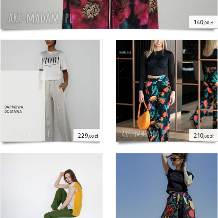
140
,00 zł
darmowa
dostawa
229
210
,00 zł
,00 zł