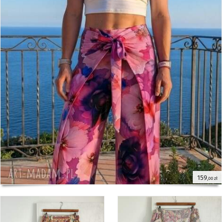
159
,00 zł