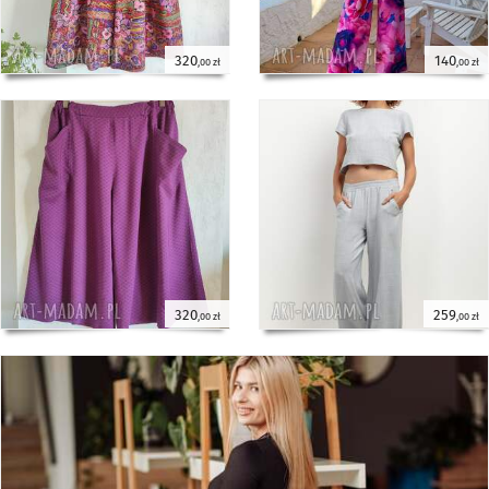
320
140
,00 zł
,00 zł
320
259
,00 zł
,00 zł