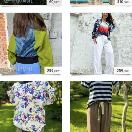
60
310
,00 zł
,00 zł
259
259
,00 zł
,00 zł