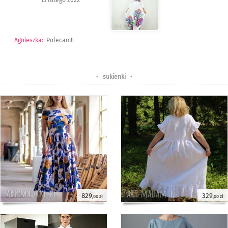
Agnieszka
:
Polecam!!
•
sukienki
•
829
329
,00 zł
,00 zł