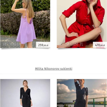
259
470
,00 zł
,00 zł
Milita Nikonorov sukienki