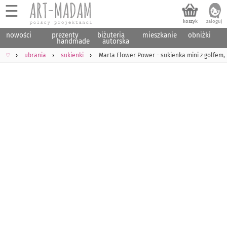
☰
nowości
prezenty
biżuteria
mieszkanie
obniżki
handmade
autorska
♡
ubrania
sukienki
Marta Flower Power - sukienka mini z golfem, 