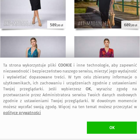
589
689
,00 zł
,00 zł
Ta strona wykorzystuje pliki
COOKIE
i inne technologie, aby zapewnić
niezawodność i bezpieczeństwo naszego serwisu, mierzyć jego wydajność
i wyświetlać dopasowane treści. W tym celu zbieramy informacje o
użytkownikach, ich zachowaniu i urządzeniach zgodnie z ustawieniami
Twojej przeglądarki. Jeśli wybierzesz
OK
, wyrazisz zgodę na
przetwarzanie przez Administratora serwisu Twoich danych osobowych
790
539
,00 zł
,00 zł
zgodnie z ustawieniami Twojej przeglądarki. W dowolnym momencie
możesz wycofać swoją zgodę. Więcej na ten temat możesz przeczytać w
polityce prywatności
OK