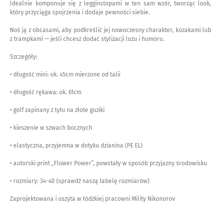
Idealnie komponuje się z legginstopami w ten sam wzór, tworząc look,
który przyciąga spojrzenia i dodaje pewności siebie.
Noś ją z obcasami, aby podkreślić jej nowoczesny charakter, kozakami lub
z trampkami — jeśli chcesz dodać stylizacji luzu i humoru.
Szczegóły:
• długość mini: ok. 45cm mierzone od talii
• długość rękawa: ok. 61cm
• golf zapinany z tyłu na złote guziki
• kieszenie w szwach bocznych
• elastyczna, przyjemna w dotyku dzianina (PE EL)
• autorski print „Flower Power”, powstały w sposób przyjazny środowisku
• rozmiary: 34-40 (sprawdź naszą tabelę rozmiarów)
Zaprojektowana i uszyta w łódzkiej pracowni Mility Nikonorov