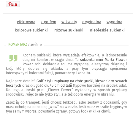
efektowna
z-golfem
w-kwiaty
oryginalna
wygodna
kolorowe sukienki
różowe sukienki
niebieskie sukienki
KOMENTARZ
/ zwiń
<
Kocham sukienki, które wyglądają efektownie, a jednocześnie
dają mi komfort w ciągu dnia. Ta
sukienka mini Marta Flower
Power
robi dokładnie to: ma wygodną, elastyczną dzianinę i
krój, który dobrze się układa, a przy tym przyciąga spojrzenia
intensywnymi kolorami fuksji, pomarańczy i kobaltu.
Najlepsze detale?
Golf z tyłu zapinany na złote guziki
,
kieszenie w szwach
bocznych
oraz długość ok.
45 cm od talii
(typowo bardziej na środek uda).
Do tego autorski print „Flower Power” wykonany w sposób przyjazny
środowisku, więc to nie tylko styl, ale też dobra energia w ubraniu.
Załóż ją do trampek, jeśli chcesz lekkości, albo zestaw z obcasami, gdy
masz ochotę na odrobinę „wow” na wieczór. Jeśli masz w szafie legginsy w
tym samym wzorze, powstanie zgrany, gotowy look w kilka chwil.