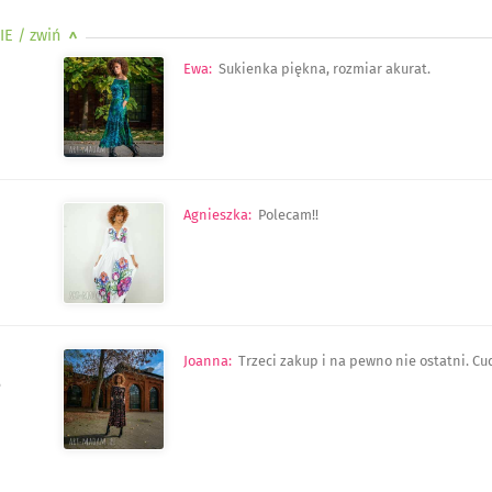
IE
/ zwiń
>
Ewa
:
Sukienka piękna, rozmiar akurat.
Agnieszka
:
Polecam!!
Joanna
:
Trzeci zakup i na pewno nie ostatni. C
6