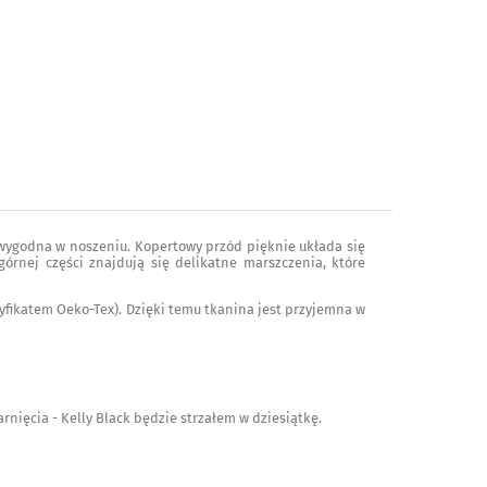
e wygodna w noszeniu. Kopertowy przód pięknie układa się
górnej części znajdują się delikatne marszczenia, które
yfikatem Oeko-Tex). Dzięki temu tkanina jest przyjemna w
rnięcia - Kelly Black będzie strzałem w dziesiątkę.