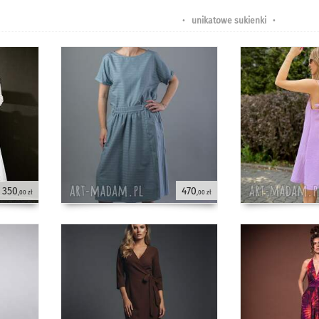
•
unikatowe sukienki
•
350
470
,00 zł
,00 zł