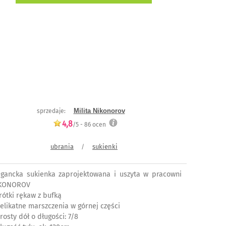
Milita Nikonorov
sprzedaje:
4,8
/5 -
86
ocen
ubrania
sukienki
/
egancka sukienka zaprojektowana i uszyta w pracowni
KONOROV
krótki rękaw z bufką
delikatne marszczenia w górnej części
rosty dół o długości: 7/8