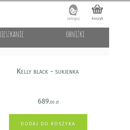
zaloguj
koszyk
ieszkanie
obniżki
Kelly black - sukienka
689
,00 zł