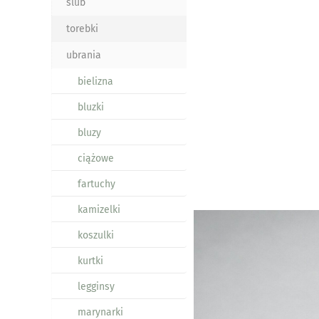
ślub
torebki
ubrania
bielizna
bluzki
bluzy
ciążowe
fartuchy
kamizelki
koszulki
kurtki
legginsy
marynarki