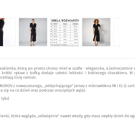
 sukienka, którą po prostu chcesz mieć w szafie - elegancka, a jednocześni
a krótki rękaw z bufką dodaje całości lekkości i kobiecego charakteru. W 
reślają linię ramion.
OROV z nowoczesnego, „oddychającego” jersey z mikrowłókna PA i EL (z cert
a się na co dzień oraz podczas uroczystych wyjść.
 tyłu)
kienki, która wygląda „odświętnie” nawet wtedy, gdy masz zwykły dzień do oga