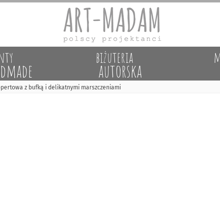
nty
biżuteria
m
dmade
autorska
opertowa z bufką i delikatnymi marszczeniami