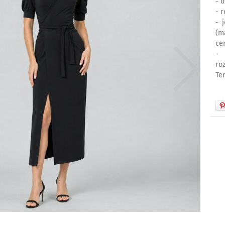
- d
- 
- 
(m
ce
- 
ro
Ter