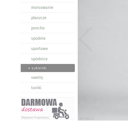
morsowanie
płaszcze
poncho
spodnie
sportowe
spódnice
» sukienki
swetry
tuniki