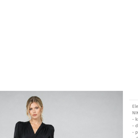
El
NI
- 
- 
- p