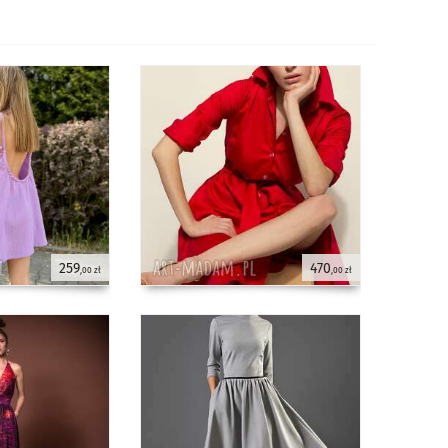
259
470
,00 zł
,00 zł