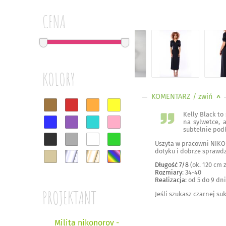
CENA
KOLORY
KOMENTARZ
/ zwiń
<
Kelly Black to
na sylwetce, 
subtelnie podk
Uszyta w pracowni NIKON
dotyku i dobrze sprawdz
Długość 7/8
(ok. 120 cm z
Rozmiary
: 34-40
Realizacja
: od 5 do 9 dni
PROJEKTANT
Jeśli szukasz czarnej su
Milita nikonorov -