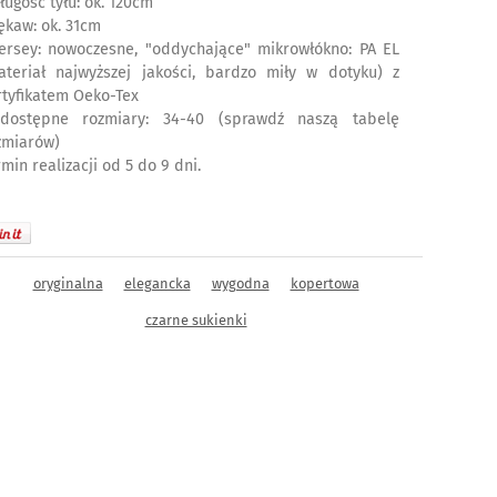
ługość tyłu: ok. 120cm
rękaw: ok. 31cm
jersey: nowoczesne, "oddychające" mikrowłókno: PA EL
ateriał najwyższej jakości, bardzo miły w dotyku) z
rtyfikatem Oeko-Tex
dostępne rozmiary: 34-40 (sprawdź naszą tabelę
zmiarów)
min realizacji od 5 do 9 dni.
oryginalna
elegancka
wygodna
kopertowa
czarne sukienki