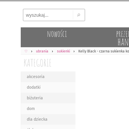
nowości
preze
han
♡
ubrania
sukienki
Kelly Black - czarna sukienka k
KATEGORIE
akcesoria
dodatki
biżuteria
dom
dla dziecka