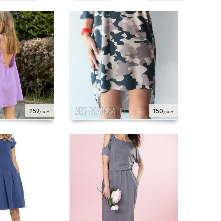
259
150
,00 zł
,00 zł