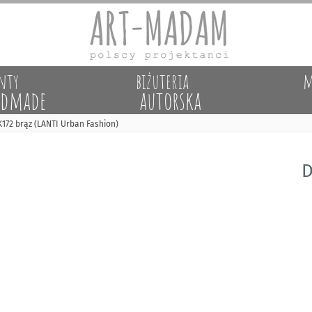
nty
biżuteria
m
dmade
autorska
172 brąz (LANTI Urban Fashion)
D