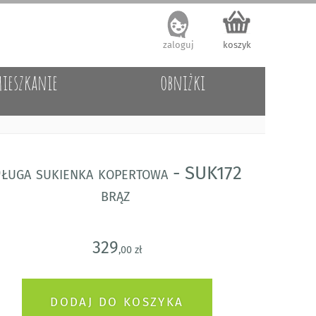
zaloguj
koszyk
ieszkanie
obniżki
ługa sukienka kopertowa - SUK172
brąz
329
,00 zł