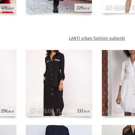
470
229
,00 zł
,00 zł
LANTI urban fashion sukienki
250
237
,00 zł
,00 zł