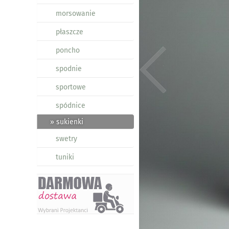
morsowanie
płaszcze
poncho
spodnie
sportowe
spódnice
» sukienki
swetry
tuniki