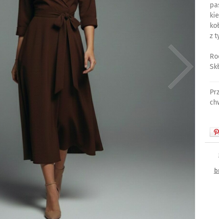
pas
ki
ko
z t
Ro
Sk
Pr
ch
b