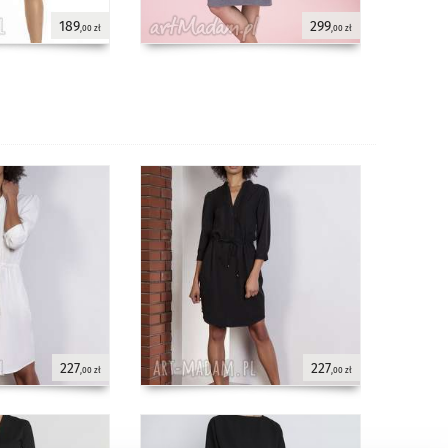
189
299
,00 zł
,00 zł
227
227
,00 zł
,00 zł