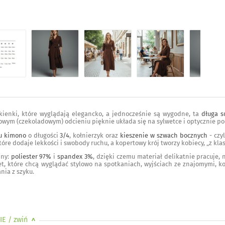
sukienki, które wyglądają elegancko, a jednocześnie są wygodne, ta
długa s
wym (czekoladowym) odcieniu pięknie układa się na sylwetce i optycznie po
u kimono
o długości
3/4
, kołnierzyk oraz
kieszenie w szwach bocznych
- czy
które dodaje lekkości i swobody ruchu, a kopertowy krój tworzy kobiecy, „z klas
iny:
poliester 97%
i
spandex 3%
, dzięki czemu materiał delikatnie pracuje, 
t, które chcą wyglądać stylowo na spotkaniach, wyjściach ze znajomymi, kol
nia z szyku.
IE
/ zwiń
>