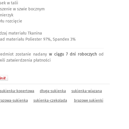
ek w talii
eszenie w szwie bocznym
łnierzyk
yłu rozcięcie
dzaj materiału Tkanina
ład materiału Poliester 97%, Spandex 3%
zedmiot zostanie nadany
w ciągu 7 dni roboczych
od
wili zatwierdzenia płatności
sukienka-kopertowa
długa-sukienka
sukienka-wiązana
rązowa-sukienka
sukienka-czekolada
brązowe sukienki