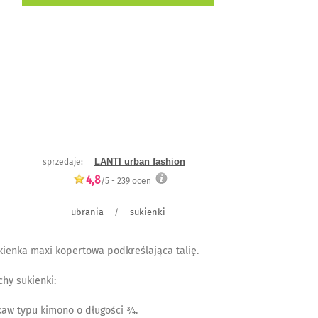
LANTI urban fashion
sprzedaje:
4,8
/5 -
239
ocen
ubrania
sukienki
/
kienka maxi kopertowa podkreślająca talię.
chy sukienki:
kaw typu kimono o długości ¾.