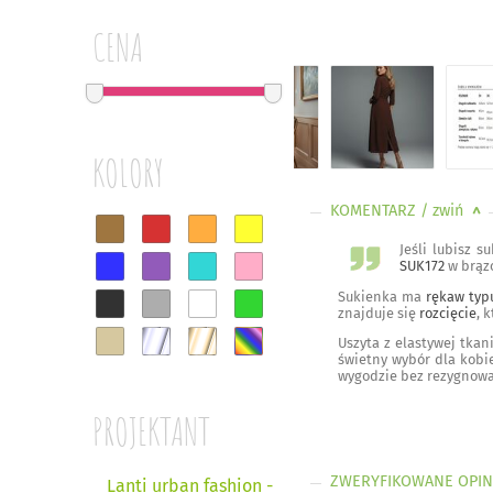
CENA
KOLORY
KOMENTARZ
/ zwiń
<
Jeśli lubisz 
SUK172
w brązo
Sukienka ma
rękaw typ
znajduje się
rozcięcie
, 
Uszyta z elastywej tkan
świetny wybór dla kobie
wygodzie bez rezygnowa
PROJEKTANT
ZWERYFIKOWANE OPIN
Lanti urban fashion -