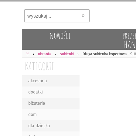
nowości
preze
han
♡
ubrania
sukienki
Długa sukienka kopertowa - SUK
KATEGORIE
akcesoria
dodatki
biżuteria
dom
dla dziecka