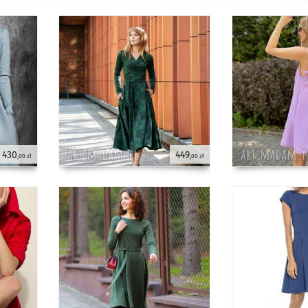
430
449
,00 zł
,00 zł