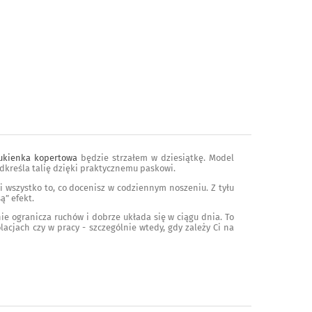
ukienka kopertowa
będzie strzałem w dziesiątkę. Model
dkreśla talię dzięki praktycznemu paskowi.
li wszystko to, co docenisz w codziennym noszeniu. Z tyłu
ą” efekt.
nie ogranicza ruchów i dobrze układa się w ciągu dnia. To
acjach czy w pracy - szczególnie wtedy, gdy zależy Ci na