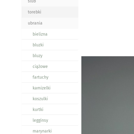
ślub
torebki
ubrania
bielizna
bluzki
bluzy
ciążowe
fartuchy
kamizelki
koszulki
kurtki
legginsy
marynarki