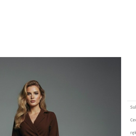
Su
Ce
rę