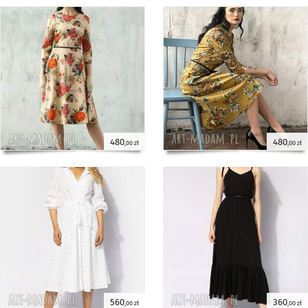
480
480
,00 zł
,00 zł
560
360
,00 zł
,00 zł