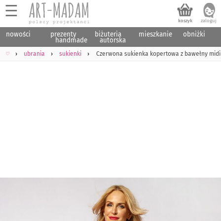
☰
nowości
prezenty
biżuteria
mieszkanie
obniżki
handmade
autorska
♡
ubrania
sukienki
Czerwona sukienka kopertowa z bawełny midi - 