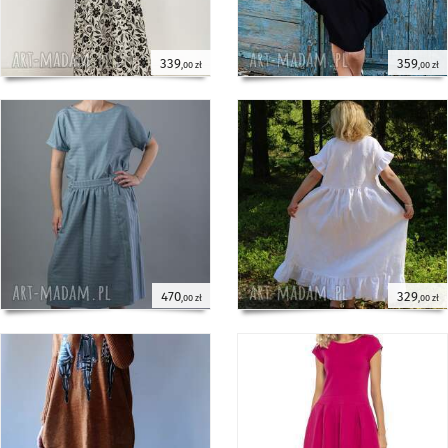
339
359
,00 zł
,00 zł
470
329
,00 zł
,00 zł