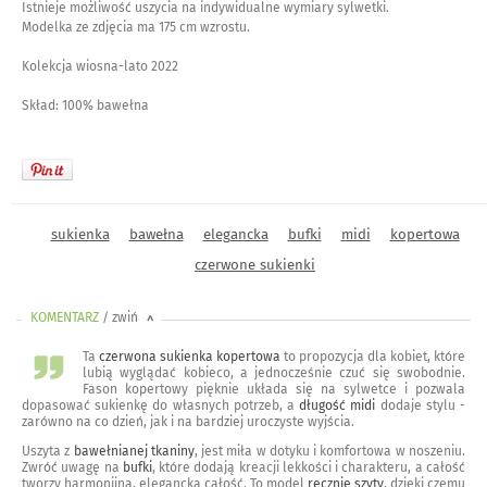
Istnieje możliwość uszycia na indywidualne wymiary sylwetki.
Modelka ze zdjęcia ma 175 cm wzrostu.
Kolekcja wiosna-lato 2022
Skład: 100% bawełna
sukienka
bawełna
elegancka
bufki
midi
kopertowa
czerwone sukienki
KOMENTARZ
/ zwiń
<
Ta
czerwona sukienka kopertowa
to propozycja dla kobiet, które
lubią wyglądać kobieco, a jednocześnie czuć się swobodnie.
Fason kopertowy pięknie układa się na sylwetce i pozwala
dopasować sukienkę do własnych potrzeb, a
długość midi
dodaje stylu -
zarówno na co dzień, jak i na bardziej uroczyste wyjścia.
Uszyta z
bawełnianej tkaniny
, jest miła w dotyku i komfortowa w noszeniu.
Zwróć uwagę na
bufki
, które dodają kreacji lekkości i charakteru, a całość
tworzy harmonijną, elegancką całość. To model
ręcznie szyty
, dzięki czemu