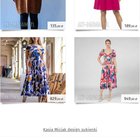
135
189
,00 zł
,00 zł
829
949
,00 zł
,00 zł
Kasia Miciak design sukienki