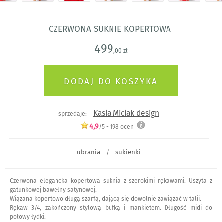
Czerwona suknie kopertowa
499
,00 zł
Kasia Miciak design
sprzedaje:
4,9
/5 -
198
ocen
ubrania
sukienki
/
Czerwona elegancka kopertowa suknia z szerokimi rękawami. Uszyta z
gatunkowej bawełny satynowej.
Wiązana kopertowo długą szarfą, dającą się dowolnie zawiązać w talii.
Rękaw 3/4, zakończony stylową bufką i mankietem. Długość midi do
połowy łydki.