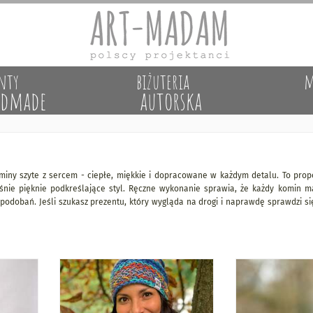
nty
biżuteria
m
dmade
autorska
kominy szyte z sercem - ciepłe, miękkie i dopracowane w każdym detalu. To propo
eśnie pięknie podkreślające styl. Ręczne wykonanie sprawia, że każdy komin m
odobań. Jeśli szukasz prezentu, który wygląda na drogi i naprawdę sprawdzi się 