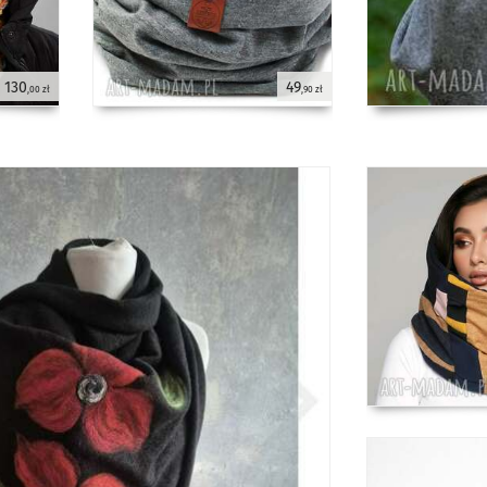
130
49
,00 zł
,90 zł