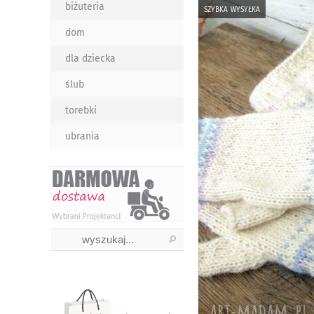
biżuteria
szybka wysyłka
dom
dla dziecka
ślub
torebki
ubrania