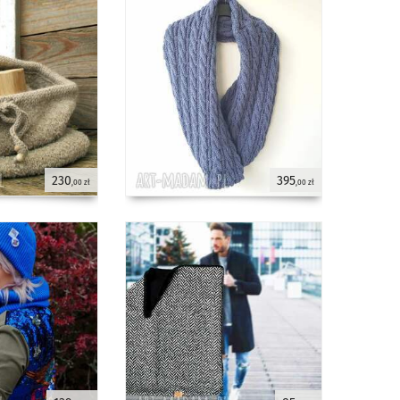
230
395
,00 zł
,00 zł