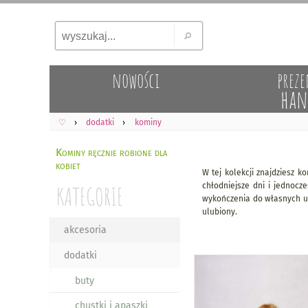
nowości
preze
han
♡
dodatki
kominy
Kominy ręcznie robione dla
kobiet
W tej kolekcji znajdziesz 
KATEGORIE
chłodniejsze dni i jednocz
wykończenia do własnych up
ulubiony.
akcesoria
dodatki
buty
chustki i apaszki