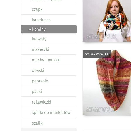
czapki
kapelusze
» kominy
krawaty
maseczki
szybka wysyłka
muchy i muszki
opaski
parasole
paski
rękawiczki
spinki do mankietów
szaliki