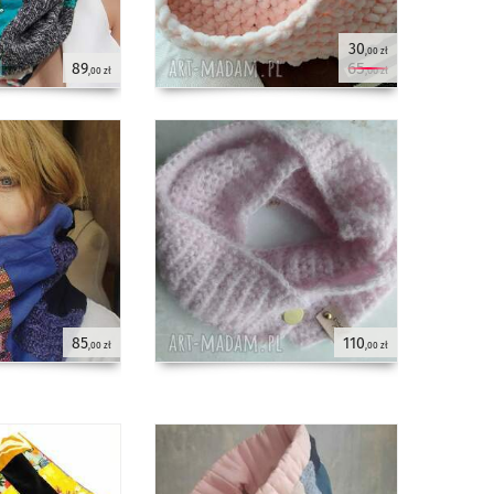
30
,00 zł
65
89
,00 zł
,00 zł
85
110
,00 zł
,00 zł