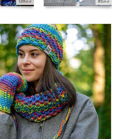
139
85
,00 zł
,00 zł