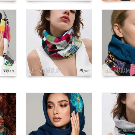
99
79
,00 zł
,00 zł