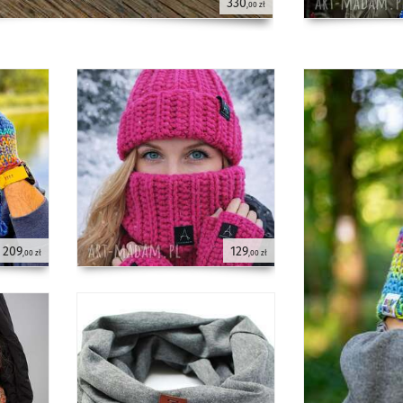
330
,00 zł
209
129
,00 zł
,00 zł