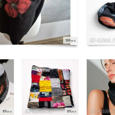
169
,00 zł
89
89
,00 zł
,00 zł