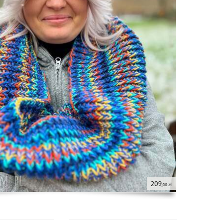
209
,00 zł