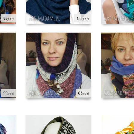
99
155
,00 zł
,00 zł
99
85
,00 zł
,00 zł