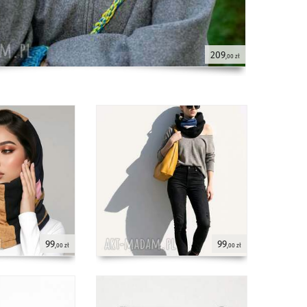
209
,00 zł
99
99
,00 zł
,00 zł