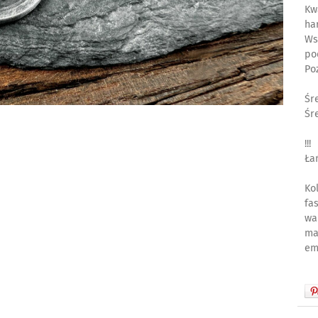
Kw
ha
Ws
po
Po
Śr
Śr
!!
Ła
Ko
fa
wa
ma
em