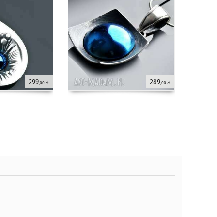
299
289
,00 zł
,00 zł