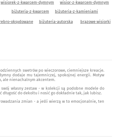
wisiorek-z-kwarcem-dymnym
wisior-z-kwarcem-dymnym
biżuteria-z-kwarcem
biżuteria-z-kamieniami
rebro-oksydowane
biżuteria-autorska
brązowe wisiorki
d codziennych swetrów po wieczorowe, ciemniejsze kreacje.
dymny dodaje mu tajemniczej, spokojnej energii. Motyw
tym, ale nienachalnym akcentem.
zyć swój własny zestaw - w kolekcji są podobne modele do
 długość do dekoltu i nosić go dokładnie tak, jak lubisz.
wadzania zmian - a jeśli wierzą w to emocjonalnie, ten