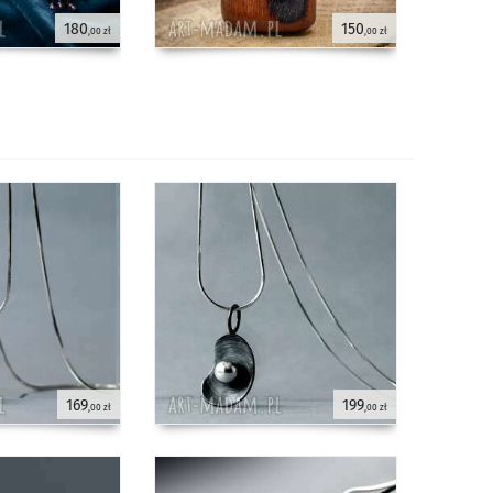
180
150
,00 zł
,00 zł
169
199
,00 zł
,00 zł