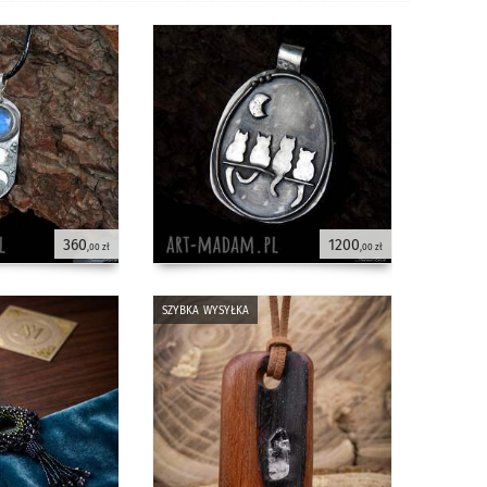
360
1200
,00 zł
,00 zł
szybka wysyłka