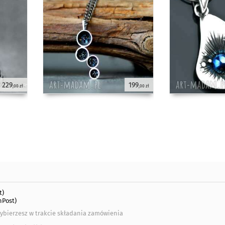
229
199
,00 zł
,00 zł
t)
nPost)
ybierzesz w trakcie składania zamówienia