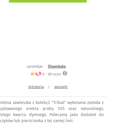
Shambala
sprzedaje:
4,9
/5 -
167
ocen
biżuteria
wisiorki
/
btelna zawieszka z kolekcji "Tribal" wykonana została z
sydowanego srebra próby 925 oraz naturalnego,
ystego kwarcu dymnego. Polecamy jako dodatek do
czyków lub pierścionka z tej samej linii.