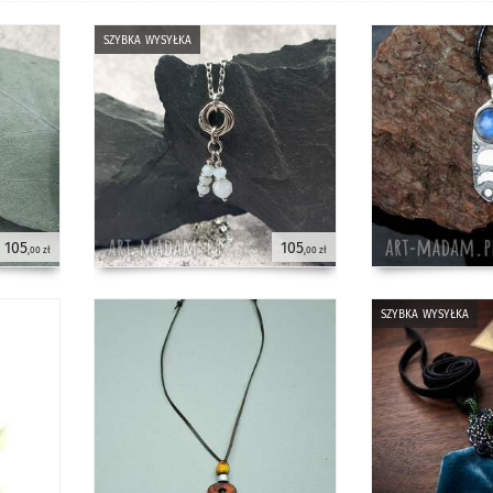
szybka wysyłka
105
105
,00 zł
,00 zł
szybka wysyłka