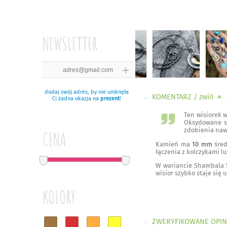
NEWSLETTER
dodaj swój adres, by nie umknęła
KOMENTARZ
/ zwiń
<
Ci żadna okazja na
prezent
!
Ten wisiorek w
Oksydowane sr
zdobienia nawi
CENA
Kamień ma
10 mm
śred
łączenia z kolczykami lu
W wariancie Shambala S
wisior szybko staje się
KOLORY
ZWERYFIKOWANE OPIN