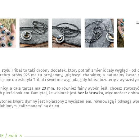
s
 stylu Tribal to taki drobny dodatek, który potrafi zmienić cały wygląd - o
ebro próby 925 ma tu przyjemny, „głębszy” charakter, a naturalny kwarc 
ązuje do estetyki Tribal i świetnie wygląda, gdy lubisz biżuterię z wyrazis
nicy, a cała tarcza ma
20 mm
. To również fajny wybór, jeśli chcesz stwor
b pierścionkiem. Pamiętaj, że wisiorek jest
bez łańcuszka
, więc możesz dobrać
tones kwarc dymny jest kojarzony z wyciszeniem, równowagą i odwagą wpro
 ulubionym „talizmanem” na dzień.
IE
/ zwiń
>