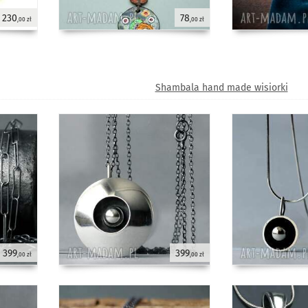
230
78
,00 zł
,00 zł
Shambala hand made wisiorki
399
399
,00 zł
,00 zł