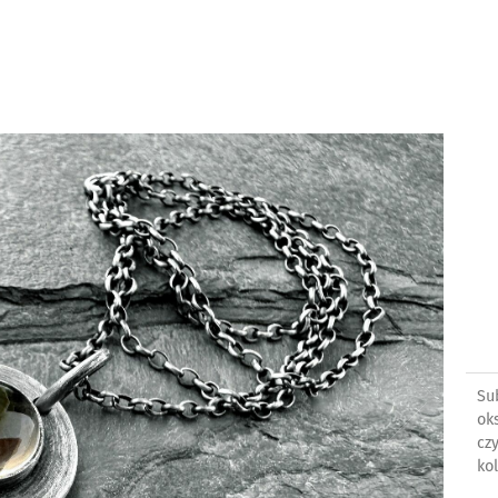
Su
ok
cz
kol