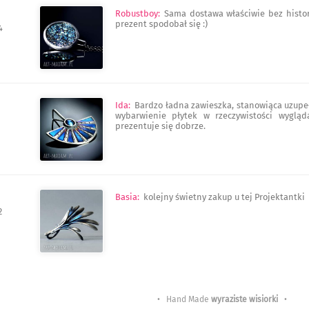
Robustboy
:
Sama dostawa właściwie bez histor
prezent spodobał się :)
4
Ida
:
Bardzo ładna zawieszka, stanowiąca uzup
wybarwienie płytek w rzeczywistości wygląd
prezentuje się dobrze.
Basia
:
kolejny świetny zakup u tej Projektantki
2
• Hand Made
wyraziste wisiorki
•