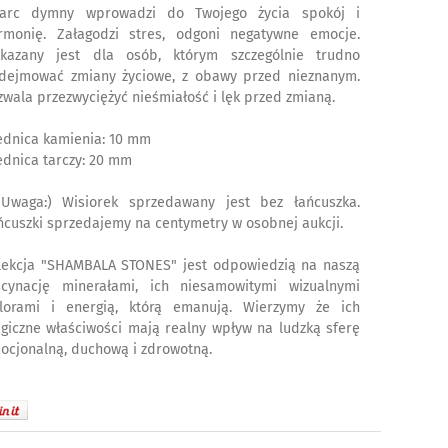
arc dymny wprowadzi do Twojego życia spokój i
rmonię. Załagodzi stres, odgoni negatywne emocje.
kazany jest dla osób, którym szczególnie trudno
dejmować zmiany życiowe, z obawy przed nieznanym.
zwala przezwyciężyć nieśmiałość i lęk przed zmianą.
ednica kamienia: 10 mm
ednica tarczy: 20 mm
! Uwaga:) Wisiorek sprzedawany jest bez łańcuszka.
ńcuszki sprzedajemy na centymetry w osobnej aukcji.
lekcja "SHAMBALA STONES" jest odpowiedzią na naszą
scynację minerałami, ich niesamowitymi wizualnymi
lorami i energią, którą emanują. Wierzymy że ich
giczne właściwości mają realny wpływ na ludzką sferę
ocjonalną, duchową i zdrowotną.