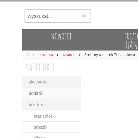
nowości
preze
han
♡
biżuteria
wisiorki
Srebrny wisiorek Tribal z kwa
KATEGORIE
akcesoria
dodatki
biżuteria
bransoletki
broszki