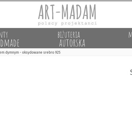
nty
biżuteria
m
dmade
autorska
rcem dymnym - oksydowane srebro 925