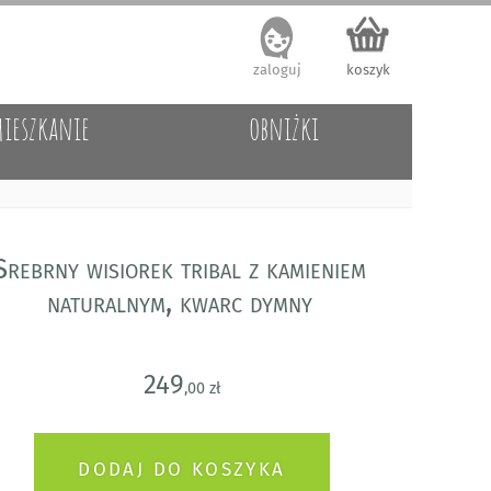
zaloguj
koszyk
ieszkanie
obniżki
Srebrny wisiorek tribal z kamieniem
naturalnym, kwarc dymny
249
,00 zł