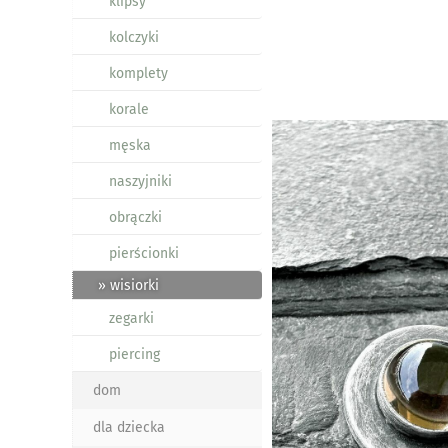
klipsy
kolczyki
komplety
korale
męska
naszyjniki
obrączki
pierścionki
» wisiorki
zegarki
piercing
dom
dla dziecka