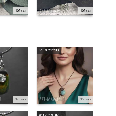
105
105
,00 zł
,00 zł
szybka wysyłka
120
150
,00 zł
,00 zł
szybka wysyłka