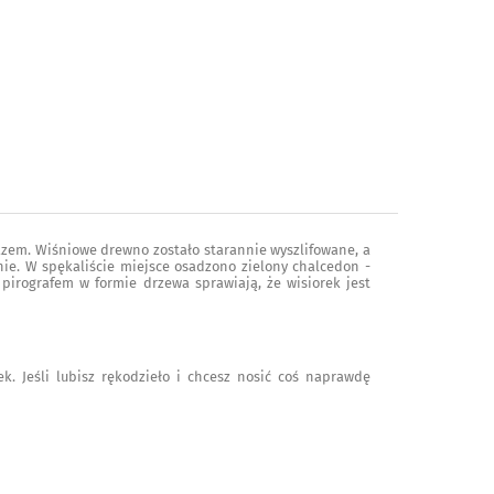
azem. Wiśniowe drewno zostało starannie wyszlifowane, a
ie. W spękaliście miejsce osadzono zielony chalcedon -
 pirografem w formie drzewa sprawiają, że wisiorek jest
ek. Jeśli lubisz rękodzieło i chcesz nosić coś naprawdę