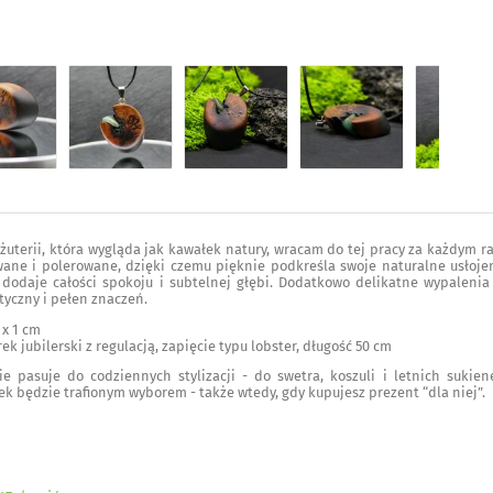
żuterii, która wygląda jak kawałek natury, wracam do tej pracy za każdym r
ne i polerowane, dzięki czemu pięknie podkreśla swoje naturalne usłojen
 dodaje całości spokoju i subtelnej głębi. Dodatkowo delikatne wypalenia
yczny i pełen znaczeń.
 x 1 cm
 jubilerski z regulacją, zapięcie typu lobster, długość 50 cm
ie pasuje do codziennych stylizacji - do swetra, koszuli i letnich sukien
ek będzie trafionym wyborem - także wtedy, gdy kupujesz prezent “dla niej”.