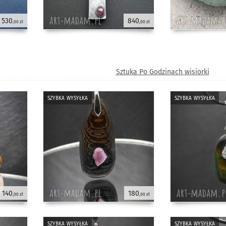
530
840
,00 zł
,00 zł
Sztuka Po Godzinach wisiorki
szybka wysyłka
szybka wysyłka
140
180
,00 zł
,00 zł
szybka wysyłka
szybka wysyłka