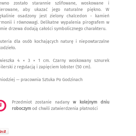
ewno zostało starannie szlifowane, woskowane i
lerowane, aby ukazać jego naturalne piękno. W
ękalinie osadzony jest zielony chalcedon - kamień
rmonii i równowagi. Delikatne wypalenia pirografem w
rmie drzewa dodają całości symbolicznego charakteru.
żuteria dla osób kochających naturę i niepowtarzalne
kodzieło.
wieszka 4 × 3 × 1 cm. Czarny woskowany sznurek
ilerski z regulacją i zapięciem lobster (50 cm).
niodziej — pracownia Sztuka Po Godzinach
Przedmiot zostanie nadany
w kolejnym dniu
roboczym
od chwili zatwierdzenia płatności