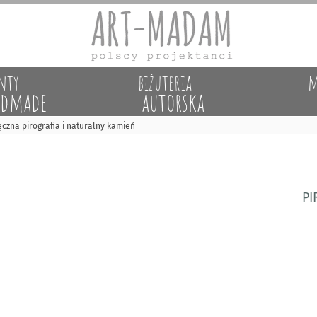
nty
biżuteria
m
dmade
autorska
ęczna pirografia i naturalny kamień
pi