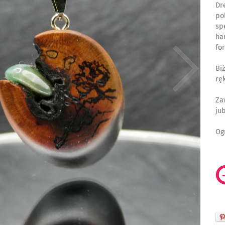
Dr
po
sp
ha
fo
Bi
rę
Za
jub
Og