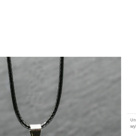
Un
wy