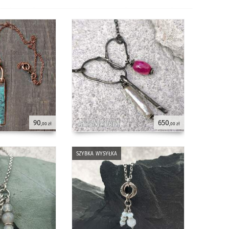
90
650
,00 zł
,00 zł
szybka wysyłka