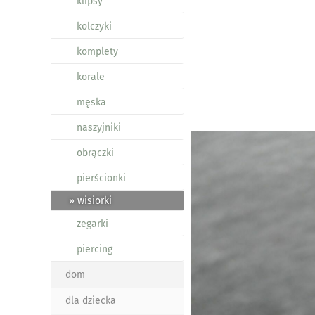
klipsy
kolczyki
komplety
korale
męska
naszyjniki
obrączki
pierścionki
» wisiorki
zegarki
piercing
dom
dla dziecka