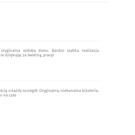
, oryginalna ozdoba domu. Bardzo szybka realizacja
e dziękując za świetną, pracę!
ścią o każdy szczegół. Oryginalna, niebanalna biżuteria.
ki na czas