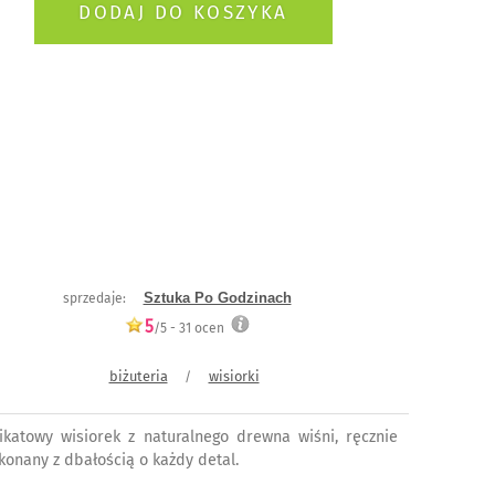
Sztuka Po Godzinach
sprzedaje:
5
/5 -
31
ocen
biżuteria
wisiorki
/
ikatowy wisiorek z naturalnego drewna wiśni, ręcznie
konany z dbałością o każdy detal.