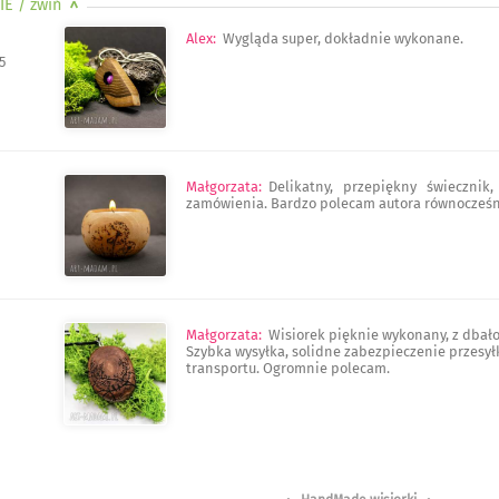
IE
/ zwiń
>
Alex
:
Wygląda super, dokładnie wykonane.
5
Małgorzata
:
Delikatny, przepiękny świecznik
zamówienia. Bardzo polecam autora równocześni
Małgorzata
:
Wisiorek pięknie wykonany, z dbało
Szybka wysyłka, solidne zabezpieczenie przesył
transportu. Ogromnie polecam.