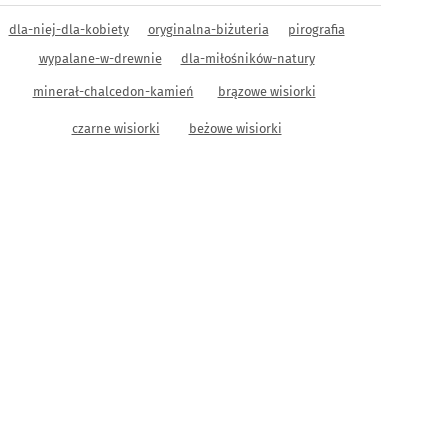
dla-niej-dla-kobiety
oryginalna-biżuteria
pirografia
wypalane-w-drewnie
dla-miłośników-natury
minerał-chalcedon-kamień
brązowe wisiorki
czarne wisiorki
beżowe wisiorki