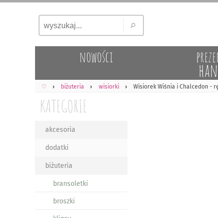
nowości
preze
han
♡
biżuteria
wisiorki
Wisiorek Wiśnia i Chalcedon - r
KATEGORIE
akcesoria
dodatki
biżuteria
bransoletki
broszki