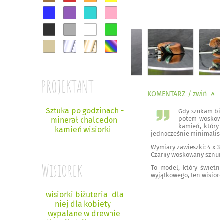
PROJEKTANT
KOMENTARZ
/ zwiń
<
Sztuka po godzinach -
Gdy szukam bi
potem woskowa
minerał chalcedon
kamień, który
kamień wisiorki
jednocześnie minimalist
Wymiary zawieszki: 4 x 3
Czarny woskowany sznurek
Wisiorek
To model, który świetn
wyjątkowego, ten wisior
wisiorki biżuteria
dla
niej dla kobiety
wypalane w drewnie