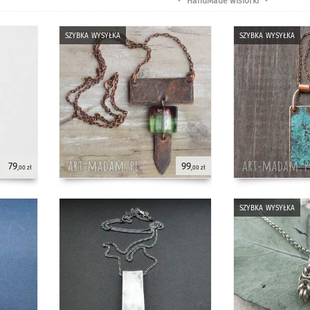
•
HandMade wisiorki
•
szybka wysyłka
szybka wysyłka
79
99
,00 zł
,00 zł
szybka wysyłka