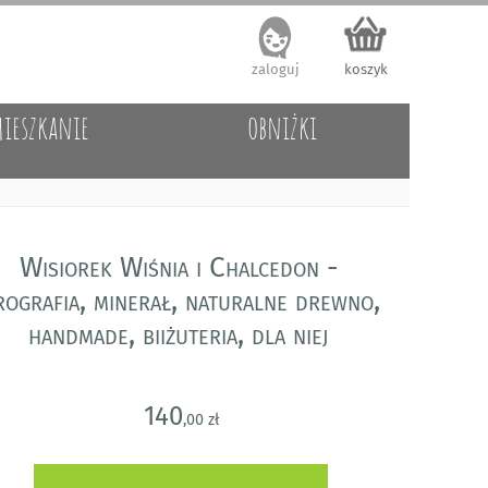
zaloguj
koszyk
ieszkanie
obniżki
Wisiorek Wiśnia i Chalcedon -
rografia, minerał, naturalne drewno,
handmade, biiżuteria, dla niej
140
,00 zł