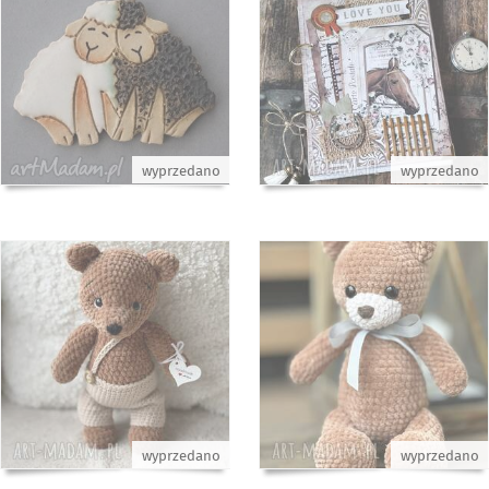
wyprzedano
wyprzedano
wyprzedano
wyprzedano