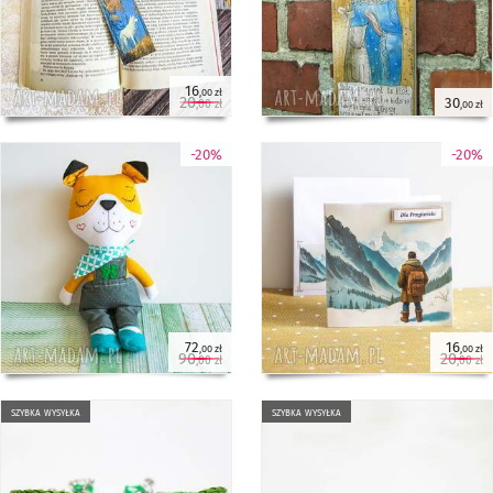
16
,00 zł
20
30
,00 zł
,00 zł
-20%
-20%
72
16
,00 zł
,00 zł
90
20
,00 zł
,00 zł
szybka wysyłka
szybka wysyłka