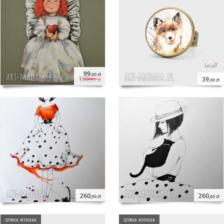
99
,00 zł
130
39
,00 zł
,00 zł
260
260
,00 zł
,00 zł
szybka wysyłka
szybka wysyłka