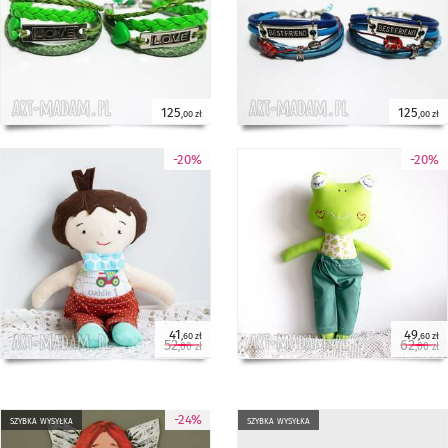
125
125
,00 zł
,00 zł
-20%
-20%
41
49
,60 zł
,60 zł
52
62
,00 zł
,00 zł
-24%
szybka wysyłka
szybka wysyłka