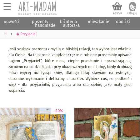
☰
nowości
prezenty
biżuteria
mieszkanie
obniżki
handmade
autorska
♡
⋕ Przyjaciel
Jeśli szukasz prezentu z myślą o bliskiej relacji, ten wybór jest właśnie
dla Ciebie. Na tej stronie znajdziesz ręcznie robione przedmioty opisane
tagiem „Przyjaciel”, które niosą ciepłe przesłanie i sprawdzają się
zarówno na co dzień, jak i przy okazji ważnych dni. Lubię, kiedy drobiazg
mówi więcej niż tysiąc słów, dlatego tutaj stawiam na estetykę,
staranne wykonanie i delikatny charakter. Wybierz coś, co podkreśli
więź - dla przyjaciółki, przyjaciela albo dla siebie, jako mały gest
wsparcia.
-20%