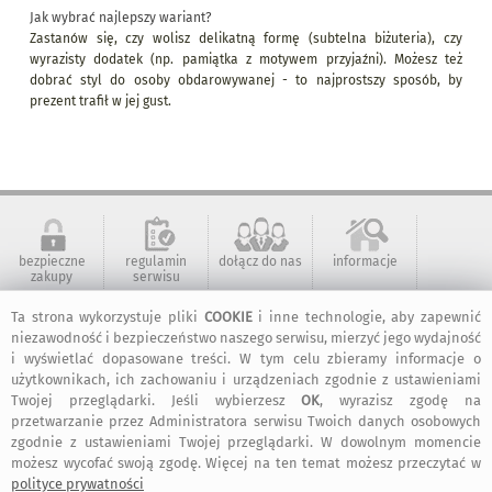
Jak wybrać najlepszy wariant?
Zastanów się, czy wolisz delikatną formę (subtelna biżuteria), czy
wyrazisty dodatek (np. pamiątka z motywem przyjaźni). Możesz też
dobrać styl do osoby obdarowywanej - to najprostszy sposób, by
prezent trafił w jej gust.
bezpieczne
regulamin
dołącz do nas
informacje
zakupy
serwisu
Ta strona wykorzystuje pliki
COOKIE
i inne technologie, aby zapewnić
niezawodność i bezpieczeństwo naszego serwisu, mierzyć jego wydajność
kontakt
artMadam na
art-Madam na
art-Madam na
Facebook-u
Instagram
Pinterest
i wyświetlać dopasowane treści. W tym celu zbieramy informacje o
użytkownikach, ich zachowaniu i urządzeniach zgodnie z ustawieniami
Twojej przeglądarki. Jeśli wybierzesz
OK
, wyrazisz zgodę na
przetwarzanie przez Administratora serwisu Twoich danych osobowych
2011-2026 © ArtMadam
zgodnie z ustawieniami Twojej przeglądarki. W dowolnym momencie
Wszelkie prawa zastrzeżone.
możesz wycofać swoją zgodę. Więcej na ten temat możesz przeczytać w
polityce prywatności