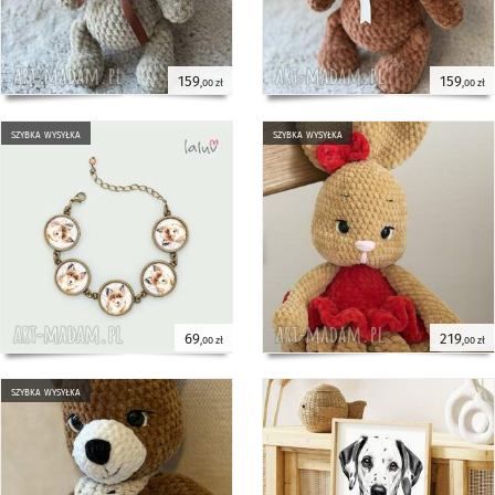
159
159
,00 zł
,00 zł
szybka wysyłka
szybka wysyłka
69
219
,00 zł
,00 zł
szybka wysyłka