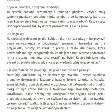
Czym są poniższe, dostępne produkty?
To ręcznie robione przedmioty o tematyce przyjaźni. Zwykle mają
czytelny przekaz - subtelny napis, symbol albo kompozycję, która od
razu kojarzy się z lojalnością, wsparciem i „jestem obok”. Każda rzecz
jest dopracowana tak, by dobrze prezentowała się na żywo.
Dla kogo są?
Najczęściej wybieram je dla kobiet i dla nich też piszę - bo przyjaźń
bywa najważniejsza w codziennych sprawach. Sprawdzą się dla
przyjaciółki, siostry, koleżanki z pracy, a także dla osoby, która
potrzebuje małego przypomnienia, że nie jest sama. Możesz podarować
je na urodziny, imieniny, „bez okazji”, na Dzień Kobiet lub jako miły
akcent po prostu wtedy, gdy chcesz powiedzieć: „dziękuję, że jesteś”.
Z jakich materiałów powstają i do jakich zastosowań pasują?
Materiały dobierane są do konkretnego wyrobu - często spotkasz
elementy dekoracyjne łączone z bazą w formie sznurka, łańcuszka,
zawieszki lub drobnych akcentów ozdobnych. W zależności od produktu
mogą to być różne faktury i tworzywa (np. elementy metalowe,
koralikowe, lekkie ozdoby czy tworzywa dekoracyjne). Dzięki temu
przedmioty pasują zarówno do stylizacji na co dzień, jak i do bardziej
„prezentowego” użytku. Jeśli zależy Ci na czymś lekkim, ładnym i łatwym
do wręczenia - to miejsce jest dobrym startem.