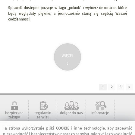
Sprawdź dostępne pozycje w tagu „pokoik” i wybierz dekoracje, które
będą wyglądały pięknie, a jednocześnie staną się częścią Waszej
codzienności.
WIĘCEJ
⇣
1
2
3
>
bezpieczne
regulamin
dołącz do nas
informacje
zakupy
serwisu
Ta strona wykorzystuje pliki
COOKIE
i inne technologie, aby zapewnić
niezawodność i bezpieczeństwo naszego serwisu, mierzyć jego wydajność