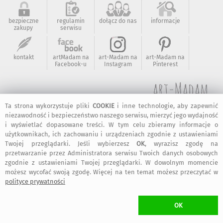
bezpieczne
regulamin
dołącz do nas
informacje
zakupy
serwisu
kontakt
artMadam na
art-Madam na
art-Madam na
Facebook-u
Instagram
Pinterest
2011-2026 © ArtMadam
Ta strona wykorzystuje pliki
COOKIE
i inne technologie, aby zapewnić
Wszelkie prawa zastrzeżone.
niezawodność i bezpieczeństwo naszego serwisu, mierzyć jego wydajność
i wyświetlać dopasowane treści. W tym celu zbieramy informacje o
użytkownikach, ich zachowaniu i urządzeniach zgodnie z ustawieniami
Twojej przeglądarki. Jeśli wybierzesz
OK
, wyrazisz zgodę na
przetwarzanie przez Administratora serwisu Twoich danych osobowych
zgodnie z ustawieniami Twojej przeglądarki. W dowolnym momencie
możesz wycofać swoją zgodę. Więcej na ten temat możesz przeczytać w
polityce prywatności
OK