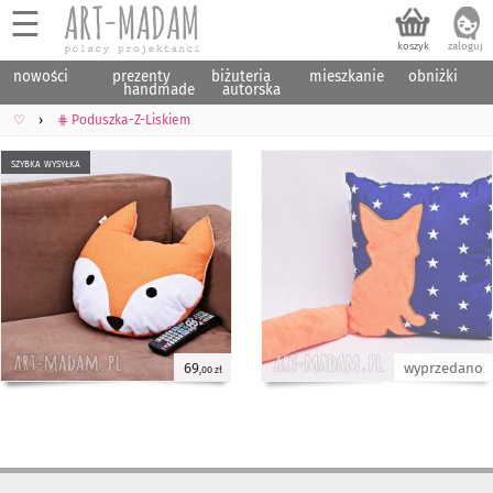
☰
nowości
prezenty
biżuteria
mieszkanie
obniżki
handmade
autorska
♡
⋕ Poduszka-Z-Liskiem
szybka wysyłka
69
wyprzedano
,00 zł