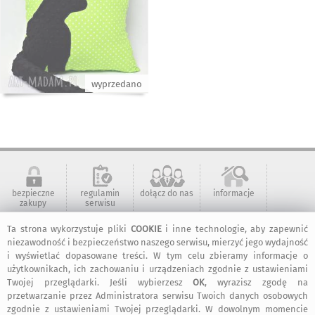
wyprzedano
bezpieczne
regulamin
dołącz do nas
informacje
zakupy
serwisu
Ta strona wykorzystuje pliki
COOKIE
i inne technologie, aby zapewnić
niezawodność i bezpieczeństwo naszego serwisu, mierzyć jego wydajność
kontakt
artMadam na
art-Madam na
art-Madam na
Facebook-u
Instagram
Pinterest
i wyświetlać dopasowane treści. W tym celu zbieramy informacje o
użytkownikach, ich zachowaniu i urządzeniach zgodnie z ustawieniami
Twojej przeglądarki. Jeśli wybierzesz
OK
, wyrazisz zgodę na
przetwarzanie przez Administratora serwisu Twoich danych osobowych
2011-2026 © ArtMadam
zgodnie z ustawieniami Twojej przeglądarki. W dowolnym momencie