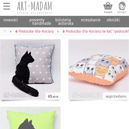
☰
nowości
prezenty
biżuteria
mieszkanie
obniżki
handmade
autorska
♡
⋕ Poduszka-Dla-Kociary
⋕ Poduszka-Dla-Kociary (w kat. "poduszki
65
wyprzedano
,00 zł