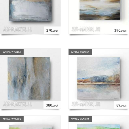
270
390
,00 zł
,00 zł
szybka wysyłka
szybka wysyłka
380
89
,00 zł
,00 zł
szybka wysyłka
szybka wysyłka