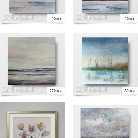
110
110
,00 zł
,00 zł
270
89
,00 zł
,00 zł