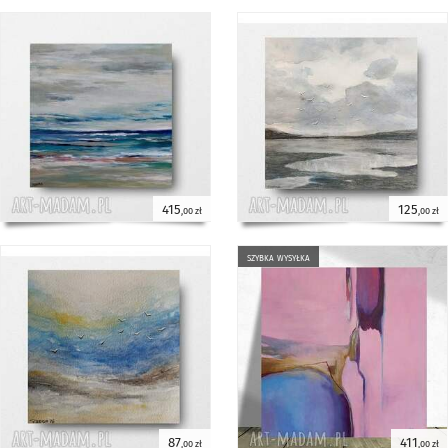
415
125
,00 zł
,00 zł
szybka wysyłka
87
411
,00 zł
,00 zł