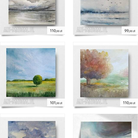
110
99
,00 zł
,00 zł
101
110
,00 zł
,00 zł