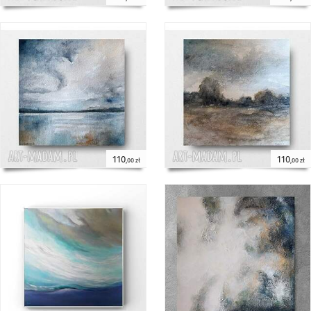
110
110
,00 zł
,00 zł