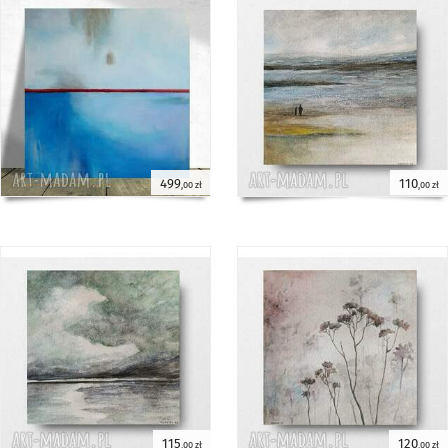
499
110
,00 zł
,00 zł
115
120
,00 zł
,00 zł