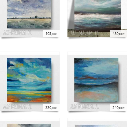
105
480
,00 zł
,00 zł
220
240
,00 zł
,00 zł