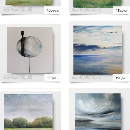
100
115
,00 zł
,00 zł
110
390
,00 zł
,00 zł