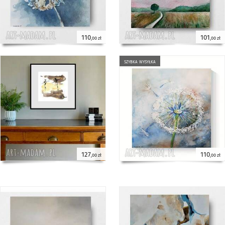
110
101
,00 zł
,00 zł
szybka wysyłka
127
110
,00 zł
,00 zł