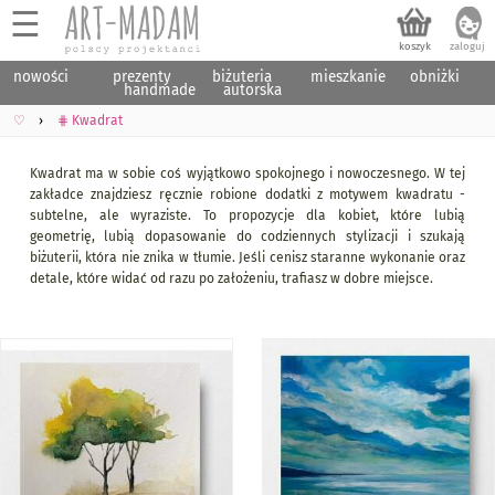
☰
nowości
prezenty
biżuteria
mieszkanie
obniżki
handmade
autorska
♡
⋕ Kwadrat
Kwadrat ma w sobie coś wyjątkowo spokojnego i nowoczesnego. W tej
zakładce znajdziesz ręcznie robione dodatki z motywem kwadratu -
subtelne, ale wyraziste. To propozycje dla kobiet, które lubią
geometrię, lubią dopasowanie do codziennych stylizacji i szukają
biżuterii, która nie znika w tłumie. Jeśli cenisz staranne wykonanie oraz
detale, które widać od razu po założeniu, trafiasz w dobre miejsce.