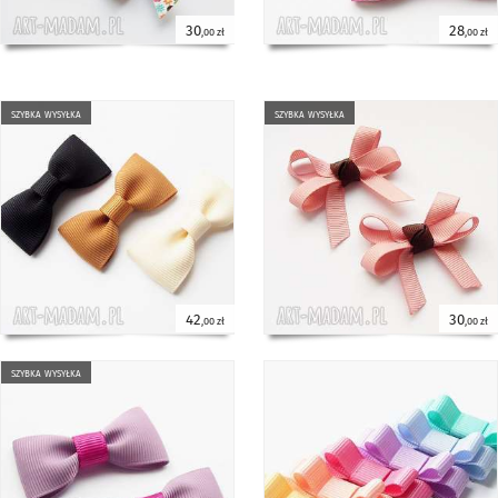
30
28
,00 zł
,00 zł
szybka wysyłka
szybka wysyłka
42
30
,00 zł
,00 zł
szybka wysyłka