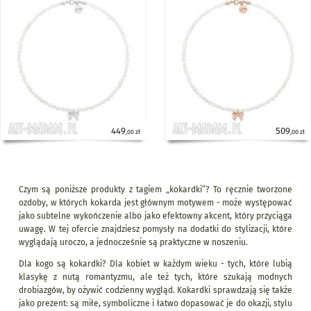
449
509
,00 zł
,00 zł
Czym są poniższe produkty z tagiem „kokardki”? To ręcznie tworzone
ozdoby, w których kokarda jest głównym motywem - może występować
jako subtelne wykończenie albo jako efektowny akcent, który przyciąga
uwagę. W tej ofercie znajdziesz pomysły na dodatki do stylizacji, które
wyglądają uroczo, a jednocześnie są praktyczne w noszeniu.
Dla kogo są kokardki? Dla kobiet w każdym wieku - tych, które lubią
klasykę z nutą romantyzmu, ale też tych, które szukają modnych
drobiazgów, by ożywić codzienny wygląd. Kokardki sprawdzają się także
jako prezent: są miłe, symboliczne i łatwo dopasować je do okazji, stylu