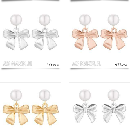
479
499
,00 zł
,00 zł