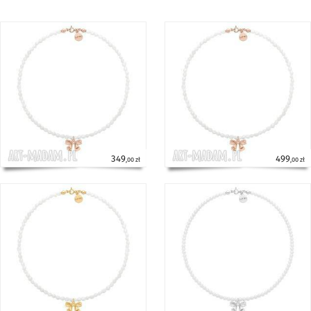
349
499
,00 zł
,00 zł