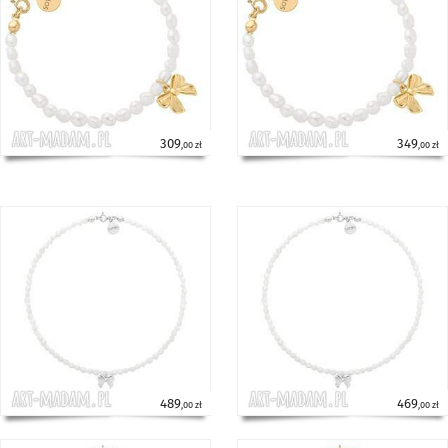
309
349
,00 zł
,00 zł
489
469
,00 zł
,00 zł