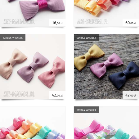
16
60
,00 zł
,00 zł
szybka wysyłka
szybka wysyłka
42
42
,00 zł
,00 zł
szybka wysyłka