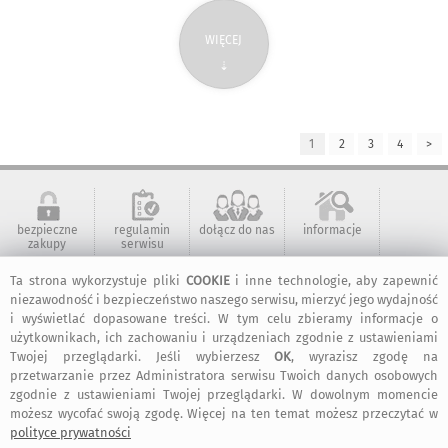
WIĘCEJ
⇣
1
2
3
4
>
bezpieczne
regulamin
dołącz do nas
informacje
zakupy
serwisu
Ta strona wykorzystuje pliki
COOKIE
i inne technologie, aby zapewnić
niezawodność i bezpieczeństwo naszego serwisu, mierzyć jego wydajność
kontakt
artMadam na
art-Madam na
art-Madam na
Facebook-u
Instagram
Pinterest
i wyświetlać dopasowane treści. W tym celu zbieramy informacje o
użytkownikach, ich zachowaniu i urządzeniach zgodnie z ustawieniami
Twojej przeglądarki. Jeśli wybierzesz
OK
, wyrazisz zgodę na
przetwarzanie przez Administratora serwisu Twoich danych osobowych
2011-2026 © ArtMadam
zgodnie z ustawieniami Twojej przeglądarki. W dowolnym momencie
Wszelkie prawa zastrzeżone.
możesz wycofać swoją zgodę. Więcej na ten temat możesz przeczytać w
polityce prywatności