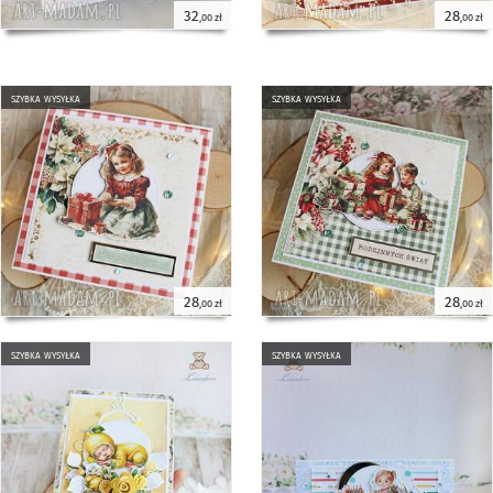
32
28
,00 zł
,00 zł
szybka wysyłka
szybka wysyłka
28
28
,00 zł
,00 zł
szybka wysyłka
szybka wysyłka