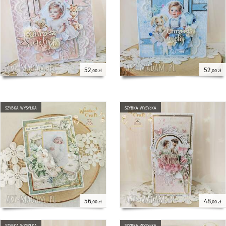
52
52
,00 zł
,00 zł
szybka wysyłka
szybka wysyłka
56
48
,00 zł
,00 zł
szybka wysyłka
szybka wysyłka