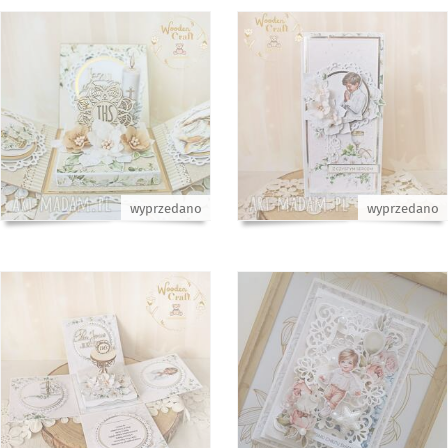
wyprzedano
wyprzedano