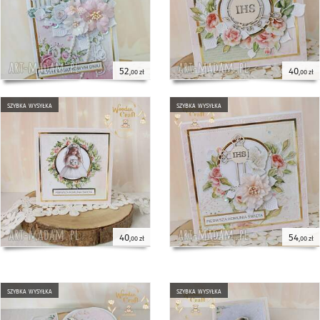
52
40
,00 zł
,00 zł
szybka wysyłka
szybka wysyłka
40
54
,00 zł
,00 zł
szybka wysyłka
szybka wysyłka