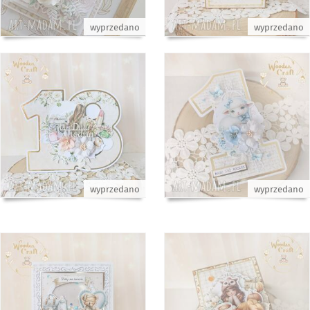
wyprzedano
wyprzedano
wyprzedano
wyprzedano