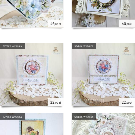
46
40
,00 zł
,00 zł
szybka wysyłka
szybka wysyłka
22
22
,00 zł
,00 zł
szybka wysyłka
szybka wysyłka