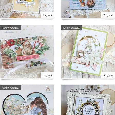
42
40
,00 zł
,00 zł
szybka wysyłka
szybka wysyłka
36
26
,00 zł
,00 zł
szybka wysyłka