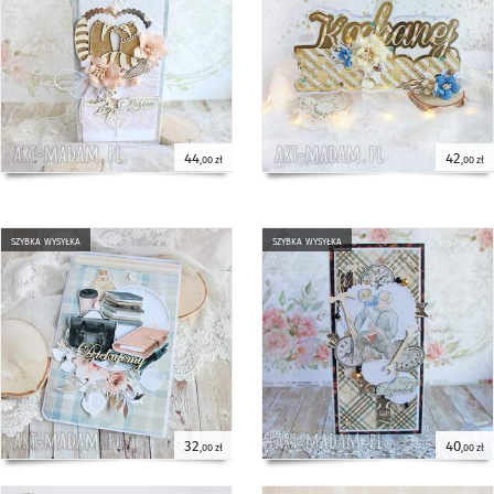
44
42
,00 zł
,00 zł
szybka wysyłka
szybka wysyłka
32
40
,00 zł
,00 zł