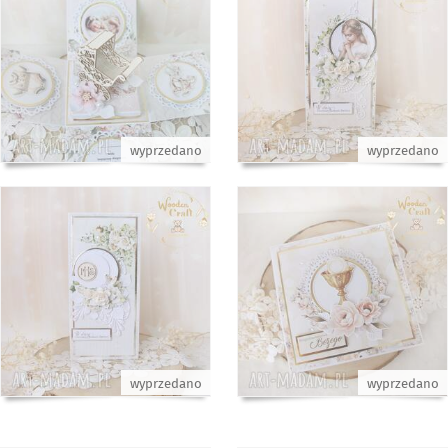
wyprzedano
wyprzedano
wyprzedano
wyprzedano