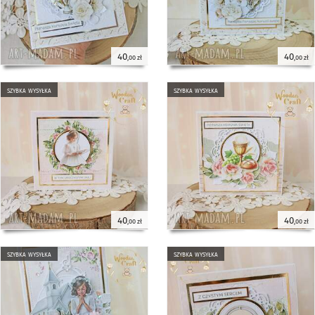
40
40
,00 zł
,00 zł
szybka wysyłka
szybka wysyłka
40
40
,00 zł
,00 zł
szybka wysyłka
szybka wysyłka