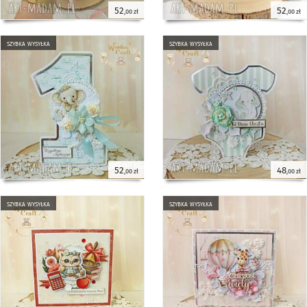
52
52
,00 zł
,00 zł
szybka wysyłka
szybka wysyłka
52
48
,00 zł
,00 zł
szybka wysyłka
szybka wysyłka