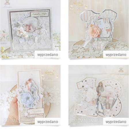
wyprzedano
wyprzedano
wyprzedano
wyprzedano