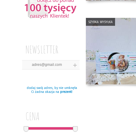
szybka wysyłka
NEWSLETTER
dodaj swój adres, by nie umknęła
Ci żadna okazja na
prezent
!
CENA