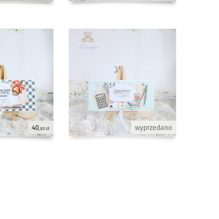
40
wyprzedano
,00 zł