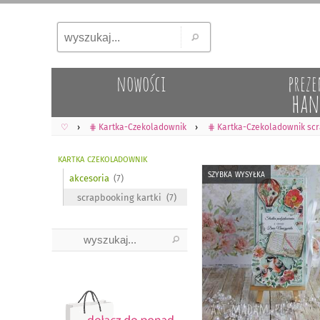
nowości
preze
han
♡
⋕ Kartka-Czekoladownik
⋕ Kartka-Czekoladownik scr
kartka czekoladownik
szybka wysyłka
akcesoria
scrapbooking kartki