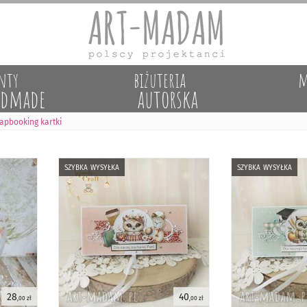
nty
biżuteria
m
dmade
autorska
apbooking kartki
szybka wysyłka
szybka wysyłka
28
40
,00 zł
,00 zł