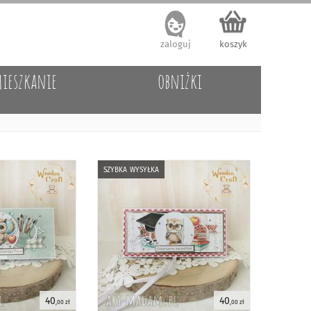
zaloguj
koszyk
ieszkanie
obniżki
szybka wysyłka
40
40
,00 zł
,00 zł