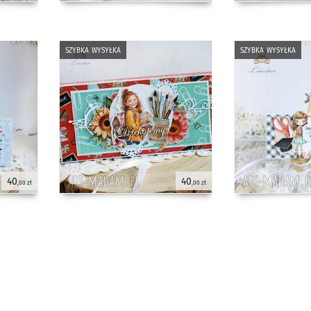
szybka wysyłka
szybka wysyłka
40
40
,00 zł
,00 zł