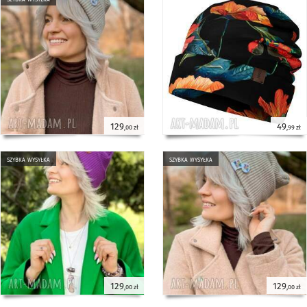
129
49
,00 zł
,99 zł
szybka wysyłka
szybka wysyłka
129
129
,00 zł
,00 zł