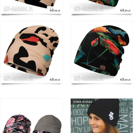
49
49
,99 zł
,99 zł
49
49
,99 zł
,99 zł
szybka wysyłka