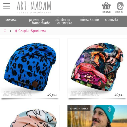
☰
nowości
prezenty
biżuteria
mieszkanie
obniżki
handmade
autorska
♡
⋕ Czapka-Sportowa
49
49
,99 zł
,99 zł
szybka wysyłka