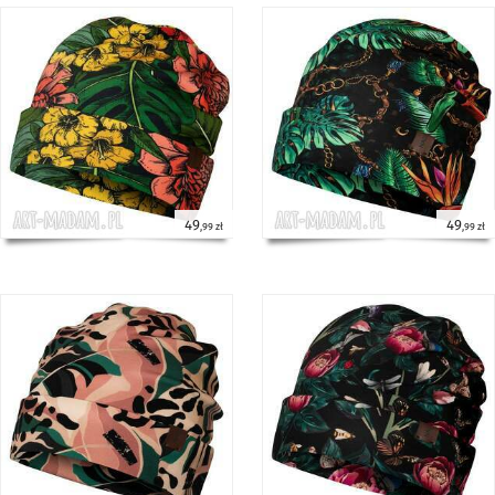
49
49
,99 zł
,99 zł