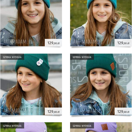
129
129
,00 zł
,00 zł
szybka wysyłka
szybka wysyłka
129
129
,00 zł
,00 zł
szybka wysyłka
szybka wysyłka