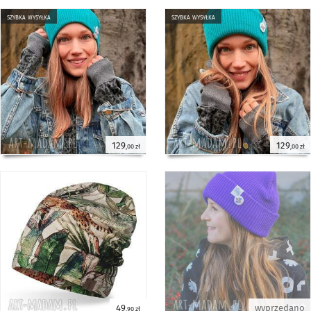
szybka wysyłka
szybka wysyłka
129
129
,00 zł
,00 zł
49
wyprzedano
,90 zł