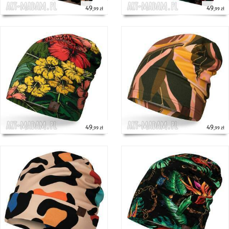
49
49
,99 zł
,99 zł
49
49
,99 zł
,99 zł