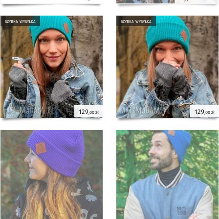
szybka wysyłka
szybka wysyłka
129
129
,00 zł
,00 zł