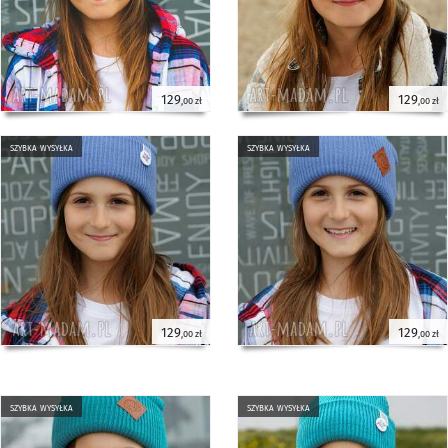
129
129
,00 zł
,00 zł
szybka wysyłka
szybka wysyłka
129
129
,00 zł
,00 zł
szybka wysyłka
szybka wysyłka