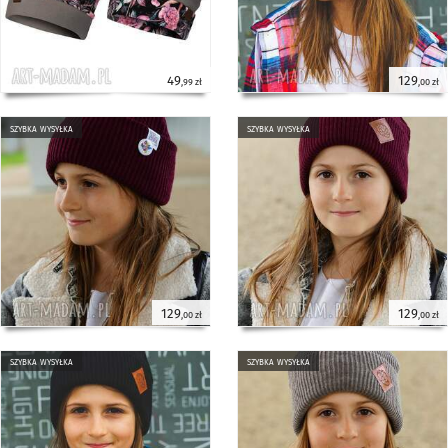
49
129
,99 zł
,00 zł
szybka wysyłka
szybka wysyłka
129
129
,00 zł
,00 zł
szybka wysyłka
szybka wysyłka