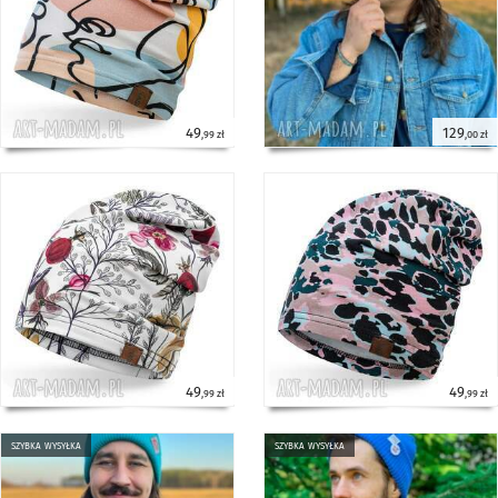
49
129
,99 zł
,00 zł
49
49
,99 zł
,99 zł
szybka wysyłka
szybka wysyłka