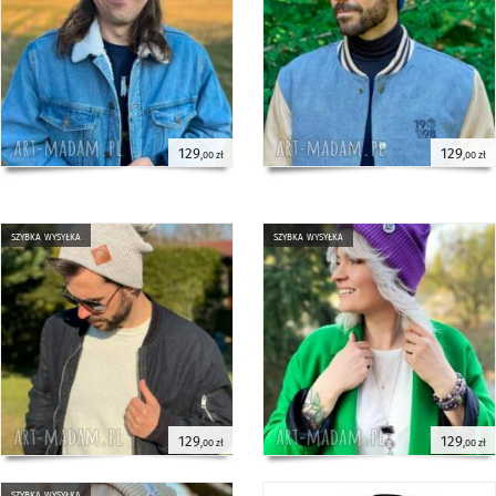
129
129
,00 zł
,00 zł
szybka wysyłka
szybka wysyłka
129
129
,00 zł
,00 zł
szybka wysyłka