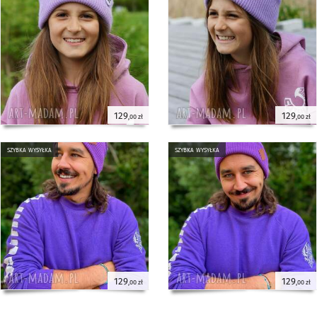
129
129
,00 zł
,00 zł
szybka wysyłka
szybka wysyłka
129
129
,00 zł
,00 zł