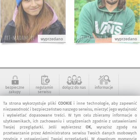
wyprzedano
wyprzedano
bezpieczne
regulamin
dołącz do nas
informacje
zakupy
serwisu
Ta strona wykorzystuje pliki
COOKIE
i inne technologie, aby zapewnić
niezawodność i bezpieczeństwo naszego serwisu, mierzyć jego wydajność
kontakt
artMadam na
art-Madam na
art-Madam na
Facebook-u
Instagram
Pinterest
i wyświetlać dopasowane treści. W tym celu zbieramy informacje o
użytkownikach, ich zachowaniu i urządzeniach zgodnie z ustawieniami
Twojej przeglądarki. Jeśli wybierzesz
OK
, wyrazisz zgodę na
przetwarzanie przez Administratora serwisu Twoich danych osobowych
2011-2026 © ArtMadam
zgodnie z ustawieniami Twojej przeglądarki. W dowolnym momencie