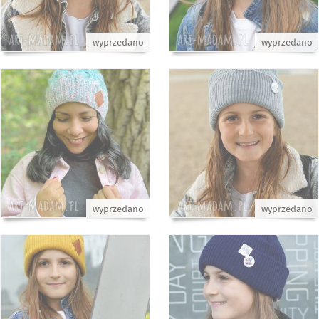
wyprzedano
wyprzedano
wyprzedano
wyprzedano