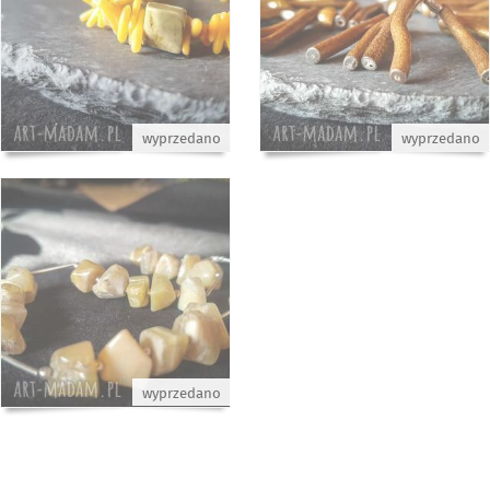
wyprzedano
wyprzedano
wyprzedano