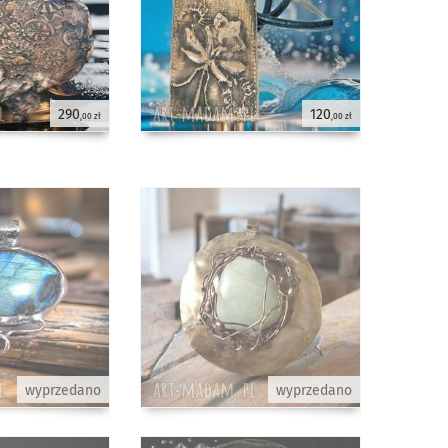
290
120
,00 zł
,00 zł
wyprzedano
wyprzedano