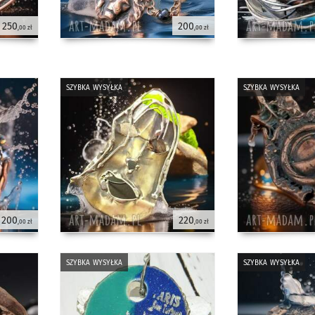
250
200
,00 zł
,00 zł
szybka wysyłka
szybka wysyłka
200
220
,00 zł
,00 zł
szybka wysyłka
szybka wysyłka