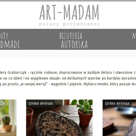
nty
biżuteria
m
dmade
autorska
stery Grabarczyk - ręcznie robione, dopracowane w każdym detalu i stworzone z 
e na co dzień i na wyjątkowe okazje: od delikatnych wzorów po bardziej wyraziste 
ę po prostu „w swojej wersji” - wygodnie i pięknie. Wybierz model, który pasuje do
szybka wysyłka
szybka wysyłka