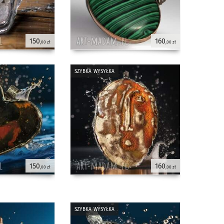
150
160
,00 zł
,00 zł
szybka wysyłka
150
160
,00 zł
,00 zł
szybka wysyłka