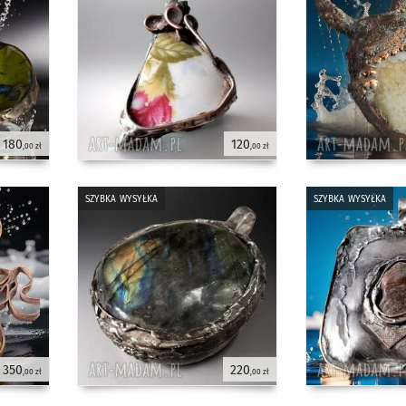
180
120
,00 zł
,00 zł
szybka wysyłka
szybka wysyłka
350
220
,00 zł
,00 zł