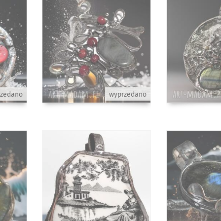
rzedano
wyprzedano