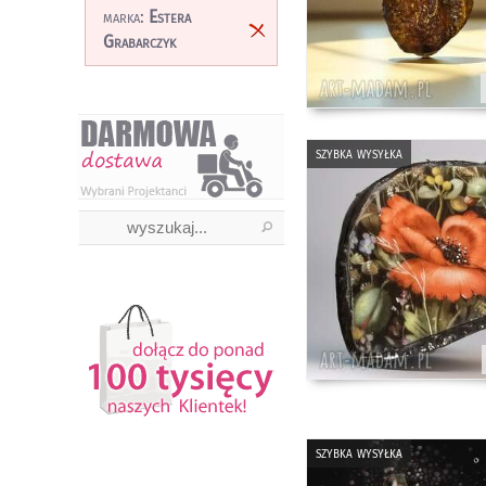
marka:
Estera
Grabarczyk
szybka wysyłka
szybka wysyłka