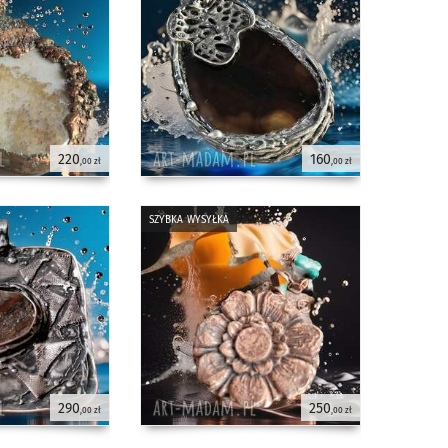
220
160
,00 zł
,00 zł
szybka wysyłka
290
250
,00 zł
,00 zł