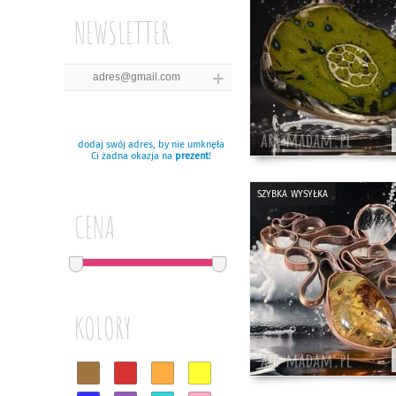
NEWSLETTER
dodaj swój adres, by nie umknęła
Ci żadna okazja na
prezent
!
szybka wysyłka
CENA
KOLORY