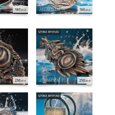
180
160
,00 zł
,00 zł
szybka wysyłka
250
250
,00 zł
,00 zł
szybka wysyłka