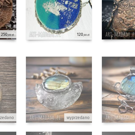
250
120
,00 zł
,00 zł
rzedano
wyprzedano