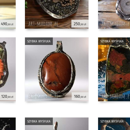
490
250
,00 zł
,00 zł
szybka wysyłka
szybka wysyłka
120
160
,00 zł
,00 zł
szybka wysyłka
szybka wysyłka