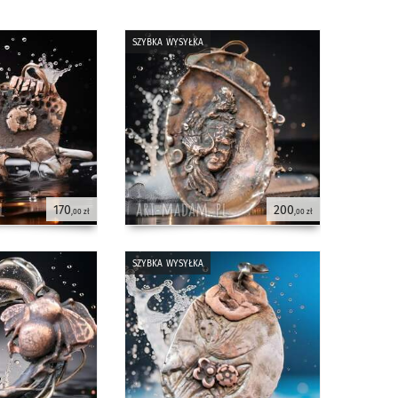
szybka wysyłka
170
200
,00 zł
,00 zł
szybka wysyłka