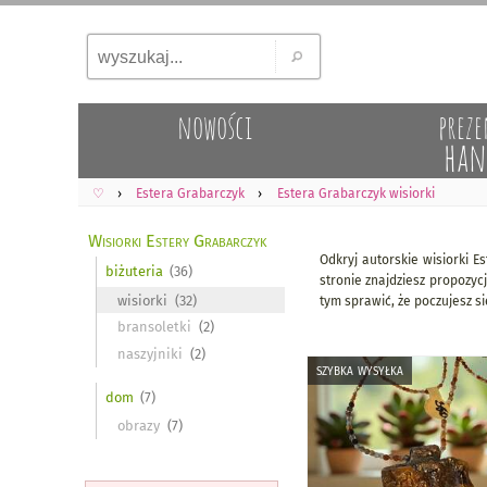
nowości
preze
han
♡
Estera Grabarczyk
Estera Grabarczyk wisiorki
Wisiorki Estery Grabarczyk
Odkryj autorskie wisiorki E
biżuteria
stronie znajdziesz propozycj
wisiorki
tym sprawić, że poczujesz si
bransoletki
naszyjniki
szybka wysyłka
dom
obrazy