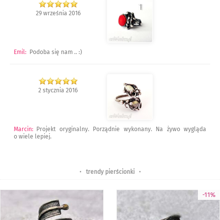
29 września 2016
Emil
:
Podoba się nam .. :)
2 stycznia 2016
Marcin
:
Projekt oryginalny. Porządnie wykonany. Na żywo wygląda
o wiele lepiej.
•
trendy pierścionki
•
-11%