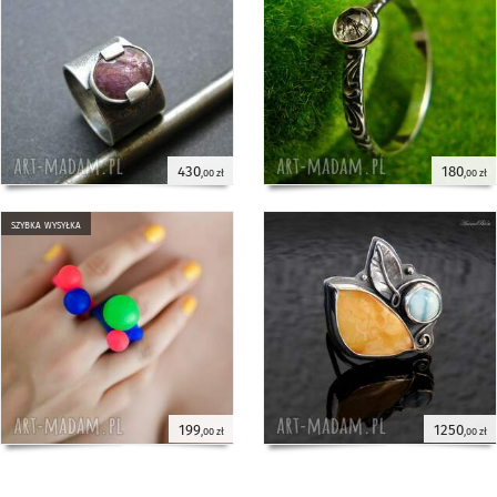
430
180
,00 zł
,00 zł
szybka wysyłka
199
1250
,00 zł
,00 zł