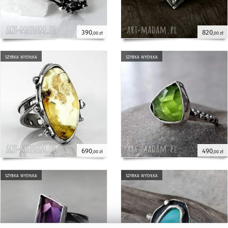
390
820
,00 zł
,00 zł
szybka wysyłka
szybka wysyłka
690
490
,00 zł
,00 zł
szybka wysyłka
szybka wysyłka