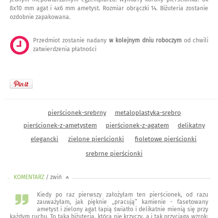
8x10 mm agat i 4x6 mm ametyst. Rozmiar obrączki 14. Biżuteria zostanie
ozdobnie zapakowana.
Przedmiot zostanie nadany
w kolejnym dniu roboczym
od chwili
zatwierdzenia płatności
pierścionek-srebrny
metaloplastyka-srebro
pierścionek-z-ametystem
pierścionek-z-agatem
delikatny
elegancki
zielone pierścionki
fioletowe pierścionki
srebrne pierścionki
KOMENTARZ
/ zwiń
<
Kiedy po raz pierwszy założyłam ten pierścionek, od razu
zauważyłam, jak pięknie „pracują” kamienie - fasetowany
ametyst i zielony agat łapią światło i delikatnie mienią się przy
każdym ruchu. To taka biżuteria, która nie krzyczy, a i tak przyciąga wzrok: