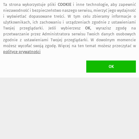
Ta strona wykorzystuje pliki
COOKIE
i inne technologie, aby zapewnić
niezawodność i bezpieczeństwo naszego serwisu, mierzyć jego wydajność
i wyświetlać dopasowane treści. W tym celu zbieramy informacje o
użytkownikach, ich zachowaniu i urządzeniach zgodnie z ustawieniami
1100
620
,00 zł
,00 zł
Twojej przeglądarki. Jeśli wybierzesz
OK
, wyrazisz zgodę na
przetwarzanie przez Administratora serwisu Twoich danych osobowych
zgodnie z ustawieniami Twojej przeglądarki. W dowolnym momencie
KOSZT TRANSPORTU
możesz wycofać swoją zgodę. Więcej na ten temat możesz przeczytać w
polityce prywatności
•
18,00 zł
(Paczkomat inPost)
W przypadku zamawiania
więcej niż jednego
przedmiotu Projektanta
miechunka
naliczony zostanie
wyłącznie jeden koszt transportu
OK
(przedmioty wysłane zostaną w jednej przesyłce)
CZAS NADANIA ZAMÓWIENIA
kolejny dzień roboczy
ZWROT TOWARU
/ rozwiń
>
WYKONANIE UMOWY
/ rozwiń
>
FAKTURY i RACHUNKI
/ rozwiń
>