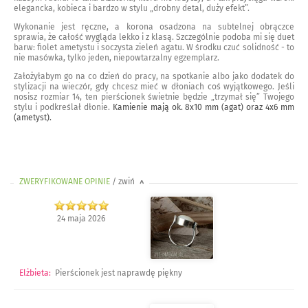
elegancka, kobieca i bardzo w stylu „drobny detal, duży efekt”.
Wykonanie jest ręczne, a korona osadzona na subtelnej obrączce
sprawia, że całość wygląda lekko i z klasą. Szczególnie podoba mi się duet
barw: fiolet ametystu i soczysta zieleń agatu. W środku czuć solidność - to
nie masówka, tylko jeden, niepowtarzalny egzemplarz.
Założyłabym go na co dzień do pracy, na spotkanie albo jako dodatek do
stylizacji na wieczór, gdy chcesz mieć w dłoniach coś wyjątkowego. Jeśli
nosisz rozmiar 14, ten pierścionek świetnie będzie „trzymał się” Twojego
stylu i podkreślał dłonie.
Kamienie mają ok. 8x10 mm (agat) oraz 4x6 mm
(ametyst).
ZWERYFIKOWANE OPINIE
/ zwiń
>
24 maja 2026
Elżbieta
:
Pierścionek jest naprawdę piękny