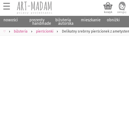
☰
nowości
prezenty
biżuteria
mieszkanie
obniżki
handmade
autorska
♡
biżuteria
pierścionki
Delikatny srebrny pierścionek z ametyste