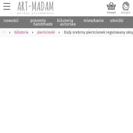
☰
nowości
prezenty
biżuteria
mieszkanie
obniżki
handmade
autorska
♡
biżuteria
pierścionki
Duży srebrny pierścionek regulowany oksy