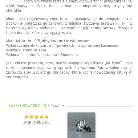
próby 925 tworzy kształt planety o powierzchni przywodzącej na
myśl księżyc - dzięki temu całość ma niepowtarzalny, artystyczny
charakter.
Model jest regulowany, więc łatwo dopasujesz go do swojego palca.
Spokojnie połączysz go zarówno z minimalistycznym zestawem, jak i z
bardziej wyrazistą stylizacją - szczególnie gdy cenisz surowy design i
lubisz dodatki, które przyciągają wzrok.
Materiał: srebro 925, oksydowane i teksturowane
Wykończenie: efekt „surowej” powierzchni inspirowanej kosmosem
Wymiary: średnica 3 cm
Wykonanie: autorska biżuteria - Shambala
Jeśli chcesz prezentu, który będzie wyglądał wyjątkowo „na żywo” - ten
duży pierścionek regulowany sprawdzi się świetnie. Spraw sobie chwilę
zachwytu albo wybierz go dla osoby, która kocha nowoczesną sztukę w
codzienności.
ZWERYFIKOWANE OPINIE
/ zwiń
>
29 grudnia 2023