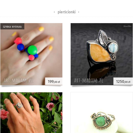
•
pierścionki
•
szybka wysyłka
199
1250
,00 zł
,00 zł