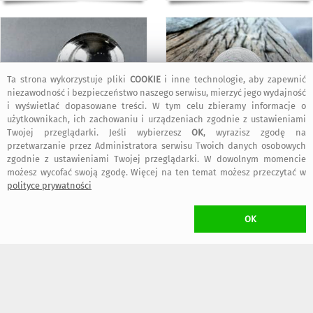
Ta strona wykorzystuje pliki
COOKIE
i inne technologie, aby zapewnić
niezawodność i bezpieczeństwo naszego serwisu, mierzyć jego wydajność
i wyświetlać dopasowane treści. W tym celu zbieramy informacje o
użytkownikach, ich zachowaniu i urządzeniach zgodnie z ustawieniami
Twojej przeglądarki. Jeśli wybierzesz
OK
, wyrazisz zgodę na
przetwarzanie przez Administratora serwisu Twoich danych osobowych
549
369
,00 zł
,00 zł
zgodnie z ustawieniami Twojej przeglądarki. W dowolnym momencie
możesz wycofać swoją zgodę. Więcej na ten temat możesz przeczytać w
polityce prywatności
KOSZT TRANSPORTU
•
30,00 zł
(Przesyłka Pocztowa Priorytet)
OK
•
20,00 zł
(Kurier inPost)
•
16,00 zł
(Paczkomat inPost)
dogodny typ przesyłki wybierzesz w trakcie składania zamówienia
W przypadku zamawiania
więcej niż jednego
przedmiotu Projektanta
Shambala
naliczony zostanie
wyłącznie jeden koszt transportu
(przedmioty wysłane zostaną w jednej przesyłce)