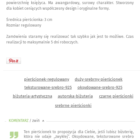
powierzchnię księżyca. Ma awangardowy, surowy charakter. Stworzony
dla kobiet ceniących współczesny design i oryginalne formy.
Średnica pierścionka: 3 cm
Rozmiar regulowany
Zamówienia staramy się realizować tak szybko jak jest to możliwe. Czas
realizacji to maksymalnie 5 dni roboczych.
pierścionek-regulowany
duży-srebrny-pierścionek
teksturowane-srebro-925
oksydowane-srebro-925
biżuteria-artystyczna
autorska-biżuteria
czarne pierścionki
srebrne pierścionki
KOMENTARZ
/ zwiń
<
Ten pierścionek to propozycja dla Ciebie, jeśli lubisz biżuterię,
która nie udaje „zwykłej”. Oksydowane, teksturowane srebro