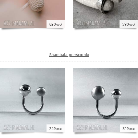
820
590
,00 zł
,00 zł
Shambala pierścionki
249
319
,00 zł
,00 zł