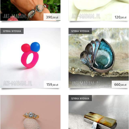
390
120
,00 zł
,00 zł
szybka wysyłka
szybka wysyłka
159
660
,00 zł
,00 zł
szybka wysyłka