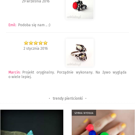
29 września 2016
Emil
:
Podoba się nam .. :)
2 stycznia 2016
Marcin
:
Projekt oryginalny. Porządnie wykonany. Na żywo wygląda
o wiele lepiej.
•
trendy pierścionki
•
szybka wysyłka