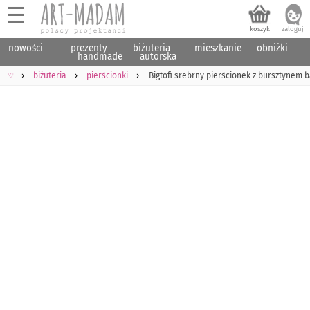
☰
nowości
prezenty
biżuteria
mieszkanie
obniżki
handmade
autorska
♡
biżuteria
pierścionki
Bigtofi srebrny pierścionek z bursztynem 