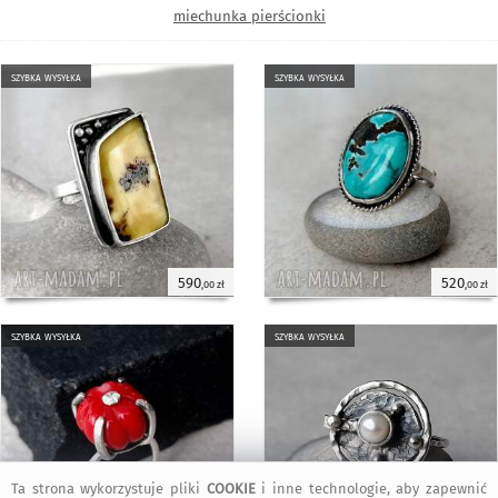
miechunka pierścionki
szybka wysyłka
szybka wysyłka
590
520
,00 zł
,00 zł
szybka wysyłka
szybka wysyłka
Ta strona wykorzystuje pliki
COOKIE
i inne technologie, aby zapewnić