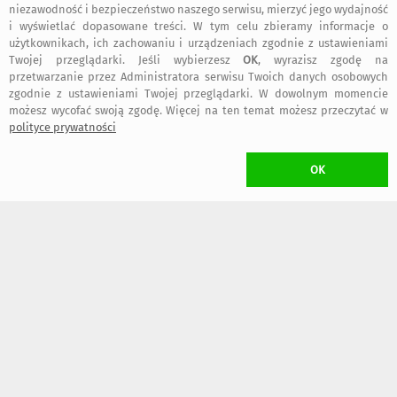
niezawodność i bezpieczeństwo naszego serwisu, mierzyć jego wydajność
i wyświetlać dopasowane treści. W tym celu zbieramy informacje o
430
470
,00 zł
,00 zł
użytkownikach, ich zachowaniu i urządzeniach zgodnie z ustawieniami
Twojej przeglądarki. Jeśli wybierzesz
OK
, wyrazisz zgodę na
przetwarzanie przez Administratora serwisu Twoich danych osobowych
szybka wysyłka
szybka wysyłka
zgodnie z ustawieniami Twojej przeglądarki. W dowolnym momencie
możesz wycofać swoją zgodę. Więcej na ten temat możesz przeczytać w
polityce prywatności
OK
1350
690
,00 zł
,00 zł
szybka wysyłka
szybka wysyłka