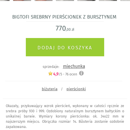
Bigtofi srebrny pierścionek z bursztynem
770
,00 zł
miechunka
sprzedaje:
4,9
/5 -
76
ocen
biżuteria
pierścionki
/
Okazały, przykuwający wzrok pierścień, wykonany w całości ręcznie ze
srebra próby 930 i 999. Ozdobiony naturalnym bursztynem bałtyckim o
unikalnej barwie. Wymiary korony pierścionka: ok. 34x22 mm w
najszerszym miejscu. Obrączka rozmiar 14. Biżuteria zostanie ozdobnie
zapakowana.