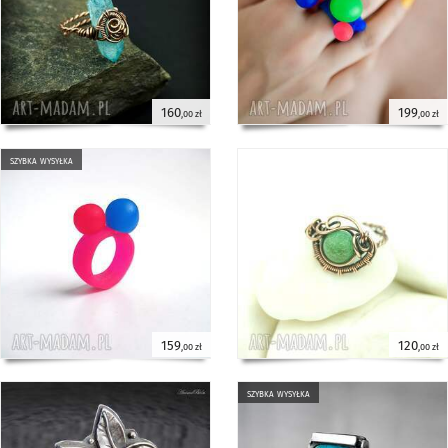
160
199
,00 zł
,00 zł
szybka wysyłka
159
120
,00 zł
,00 zł
szybka wysyłka