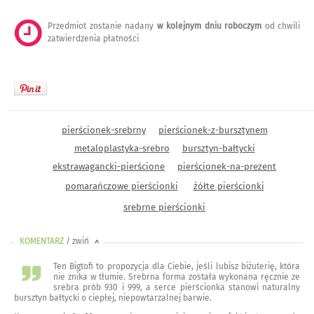
Przedmiot zostanie nadany
w kolejnym dniu roboczym
od chwili
zatwierdzenia płatności
pierścionek-srebrny
pierścionek-z-bursztynem
metaloplastyka-srebro
bursztyn-bałtycki
ekstrawagancki-pierścione
pierścionek-na-prezent
pomarańczowe pierścionki
żółte pierścionki
srebrne pierścionki
KOMENTARZ
/ zwiń
<
Ten Bigtofi to propozycja dla Ciebie, jeśli lubisz biżuterię, która
nie znika w tłumie. Srebrna forma została wykonana ręcznie ze
srebra prób 930 i 999, a serce pierścionka stanowi naturalny
bursztyn bałtycki o ciepłej, niepowtarzalnej barwie.