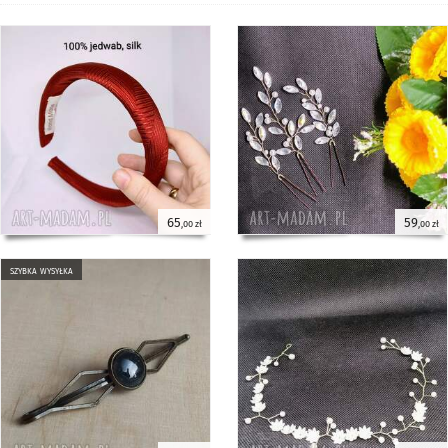
65
59
,00 zł
,00 zł
szybka wysyłka