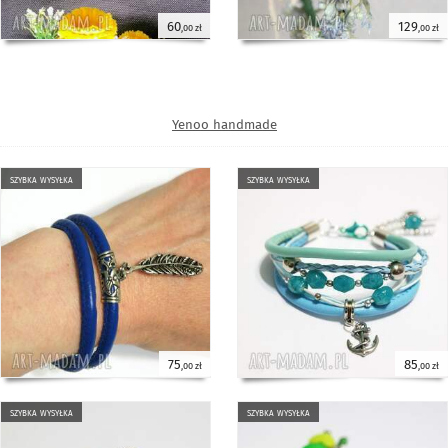
60
129
,00 zł
,00 zł
Yenoo handmade
szybka wysyłka
szybka wysyłka
75
85
,00 zł
,00 zł
szybka wysyłka
szybka wysyłka