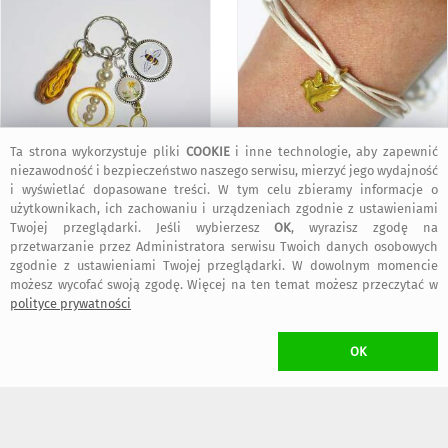
Ta strona wykorzystuje pliki
COOKIE
i inne technologie, aby zapewnić
75
55
niezawodność i bezpieczeństwo naszego serwisu, mierzyć jego wydajność
,00 zł
,00 zł
i wyświetlać dopasowane treści. W tym celu zbieramy informacje o
użytkownikach, ich zachowaniu i urządzeniach zgodnie z ustawieniami
Twojej przeglądarki. Jeśli wybierzesz
OK
, wyrazisz zgodę na
KOSZT TRANSPORTU
przetwarzanie przez Administratora serwisu Twoich danych osobowych
•
12,30 zł
(Przesyłka Pocztowa Priorytet)
zgodnie z ustawieniami Twojej przeglądarki. W dowolnym momencie
•
20,00 zł
(Kurier)
możesz wycofać swoją zgodę. Więcej na ten temat możesz przeczytać w
•
15,30 zł
(Paczkomat inPost)
polityce prywatności
dogodny typ przesyłki wybierzesz w trakcie składania zamówienia
W przypadku zamawiania
więcej niż jednego
przedmiotu Projektanta
Yenoo
naliczony zostanie
wyłącznie jeden koszt transportu
(przedmioty
OK
wysłane zostaną w jednej przesyłce)
CZAS NADANIA ZAMÓWIENIA