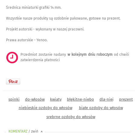
Średnica miniaturki grafiki 14 mm.
Wszystkie nasze produkty są ozdobnie pakowane, gotowe na prezent.
Projekt autorski - wykonany w naszej pracowni.
Prawa autorskie - Yenoo.
Przedmiot zostanie nadany
w kolejnym dniu roboczym
od chwili
zatwierdzenia płatności
spinki
do-włosów
kwiaty
błękitne-niebo
dla-niej
prezent
niebieskie ozdoby do włosów
białe ozdoby do włosów
srebrne ozdoby do włosów
KOMENTARZ
/ zwiń
<