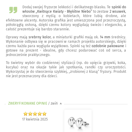
Dodaj swojej fryzurze lekkości i delikatnego blasku. Te
spinki do
włosów „Kwitnące Kwiaty - Błękitne Niebo”
to zestaw
2 wsuwek
,
stworzony z myślą o kobietach, które lubią drobne, ale
efektowne akcenty. Autorska grafika jest umieszczona pod przezroczystą,
półokrągłą osłoną, dzięki czemu kolory wyglądają świeżo i elegancko, a
całość prezentuje się bardzo starannie.
Oprawy mają
srebrny kolor
, a miniaturki grafiki mają ok.
14 mm
średnicy.
Wykonanie odbywa się w pracowni w ramach projektu autorskiego, dzięki
czemu każda para wygląda wyjątkowo. Spinki są też
ozdobnie pakowane
i
gotowe na prezent - idealne, gdy chcesz podarować coś od serca, a
jednocześnie praktycznego.
To świetny wybór do codziennej stylizacji (np. do upięcia grzywki, koka,
kucyka) oraz na okazje takie jak spotkania, randki czy uroczystości.
Wykorzystaj je do stworzenia szybkiej, „zrobionej z klasą” fryzury. Produkt
nie jest przeznaczony dla dzieci.
ZWERYFIKOWANE OPINIE
/ zwiń
>
17 kwietnia 2025