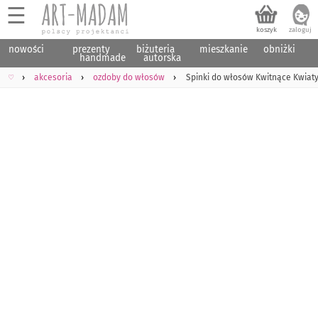
☰
nowości
prezenty
biżuteria
mieszkanie
obniżki
handmade
autorska
♡
akcesoria
ozdoby do włosów
Spinki do włosów Kwitnące Kwiaty 