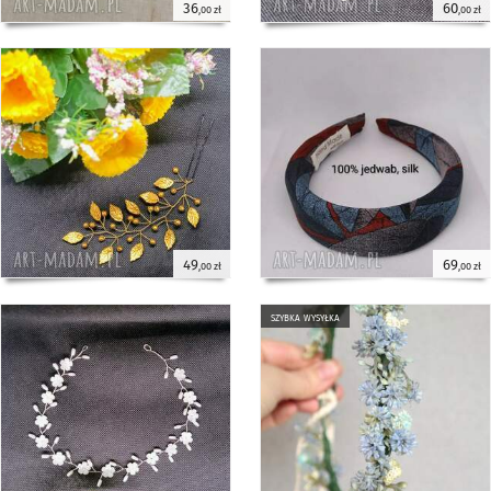
36
60
,00 zł
,00 zł
49
69
,00 zł
,00 zł
szybka wysyłka