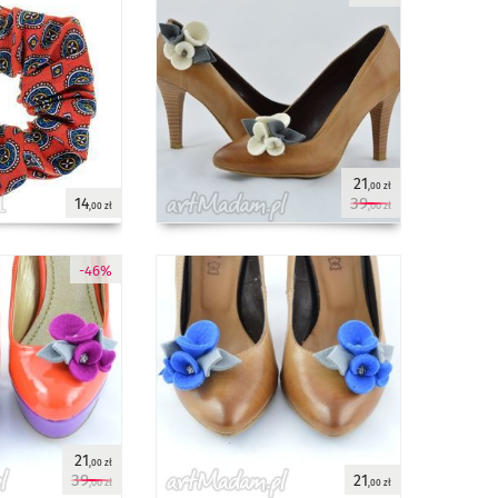
21
,00 zł
39
14
,00 zł
,00 zł
-46%
21
,00 zł
39
21
,00 zł
,00 zł