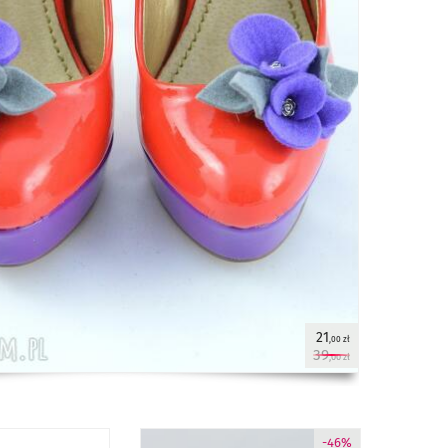
21
,00 zł
39
,00 zł
-46%