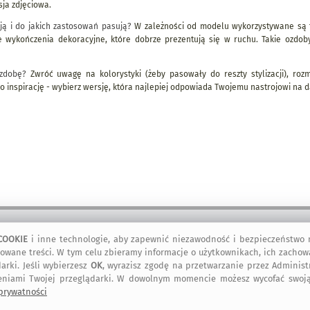
sja zdjęciowa.
ją i do jakich zastosowań pasują?
W zależności od modelu wykorzystywane są tk
e wykończenia dekoracyjne, które dobrze prezentują się w ruchu. Takie ozdob
zdobę?
Zwróć uwagę na kolorystyki (żeby pasowały do reszty stylizacji), rozmi
ako inspirację - wybierz wersję, która najlepiej odpowiada Twojemu nastrojowi na d
COOKIE
i inne technologie, aby zapewnić niezawodność i bezpieczeństwo n
kontakt
artMadam na
art-Madam na
art-Madam na
owane treści. W tym celu zbieramy informacje o użytkownikach, ich zachow
Facebook-u
Instagram
Pinterest
arki. Jeśli wybierzesz
OK
, wyrazisz zgodę na przetwarzanie przez Adminis
eniami Twojej przeglądarki. W dowolnym momencie możesz wycofać swoją
 prywatności