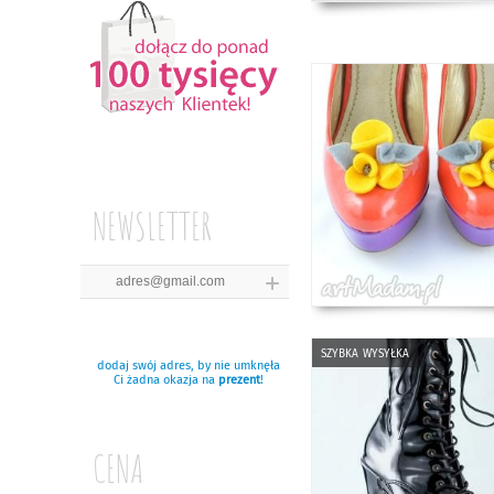
NEWSLETTER
szybka wysyłka
dodaj swój adres, by nie umknęła
Ci żadna okazja na
prezent
!
CENA