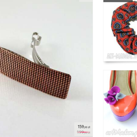
159
,00 zł
199
,00 zł