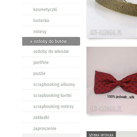
kosmetyczki
lusterka
notesy
» ozdoby do butów
ozdoby do włosów
portfele
puzzle
scrapbooking albumy
scrapbooking kartki
scrapbooking notesy
zakładki
zaproszenie
szybka wysyłka