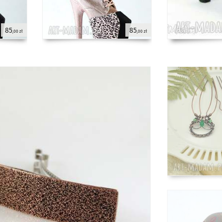
85
85
,00 zł
,00 zł