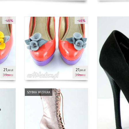
-46%
-46%
21
21
,00 zł
,00 zł
39
39
,00 zł
,00 zł
szybka wysyłka