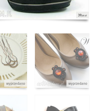
39
,00 zł
wyprzedano
wyprzedano