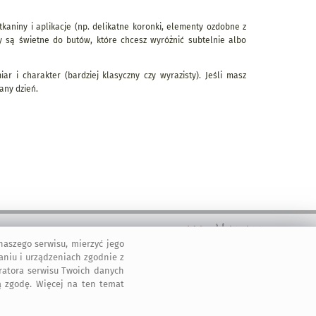
aniny i aplikacje (np. delikatne koronki, elementy ozdobne z
y są świetne do butów, które chcesz wyróżnić subtelnie albo
ar i charakter (bardziej klasyczny czy wyrazisty). Jeśli masz
any dzień.
aszego serwisu, mierzyć jego
2011-2026 © ArtMadam
aniu i urządzeniach zgodnie z
Wszelkie prawa zastrzeżone.
tratora serwisu Twoich danych
 zgodę. Więcej na ten temat