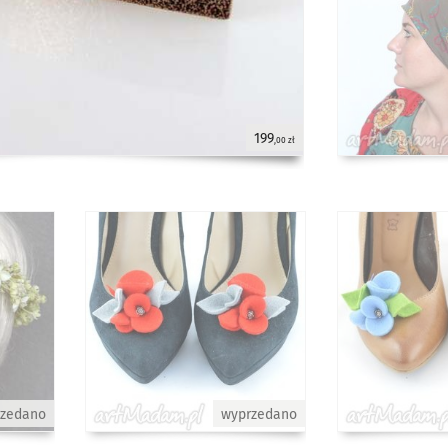
199
,00 zł
rzedano
wyprzedano