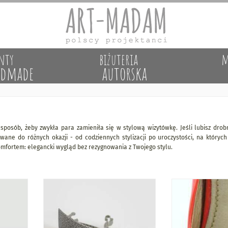
nty
biżuteria
m
dmade
autorska
posób, żeby zwykła para zamieniła się w stylową wizytówkę. Jeśli lubisz drobne
ane do różnych okazji - od codziennych stylizacji po uroczystości, na których
omfortem: elegancki wygląd bez rezygnowania z Twojego stylu.