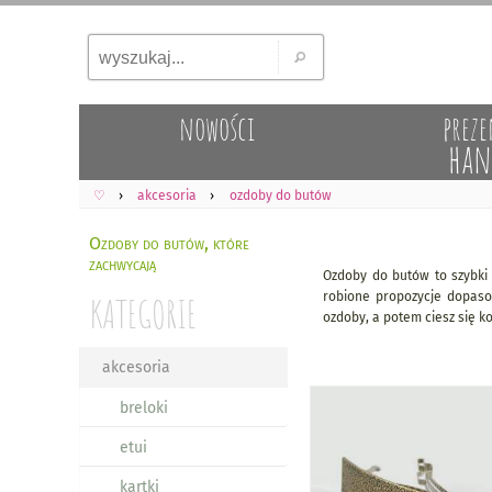
nowości
preze
han
♡
akcesoria
ozdoby do butów
Ozdoby do butów, które
zachwycają
Ozdoby do butów to szybki s
KATEGORIE
robione propozycje dopasow
ozdoby, a potem ciesz się k
akcesoria
breloki
etui
kartki