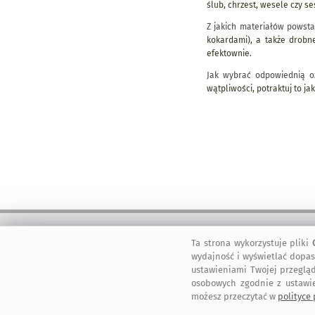
ślub, chrzest, wesele czy se
Z jakich materiałów powsta
kokardami), a także drobn
efektownie.
Jak wybrać odpowiednią o
wątpliwości, potraktuj to j
Ta strona wykorzystuje pliki
bezpieczne
regulamin
dołącz do nas
informacje
wydajność i wyświetlać dopas
zakupy
serwisu
ustawieniami Twojej przegląd
osobowych zgodnie z ustawi
możesz przeczytać w
polityce