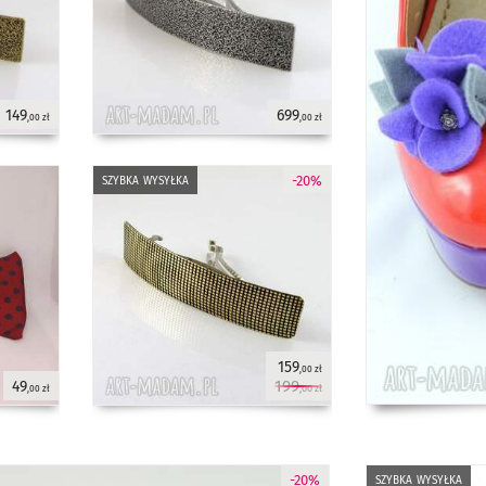
149
699
,00 zł
,00 zł
szybka wysyłka
-20%
159
,00 zł
199
49
,00 zł
,00 zł
szybka wysyłka
-20%