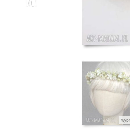
TAGI
wyp