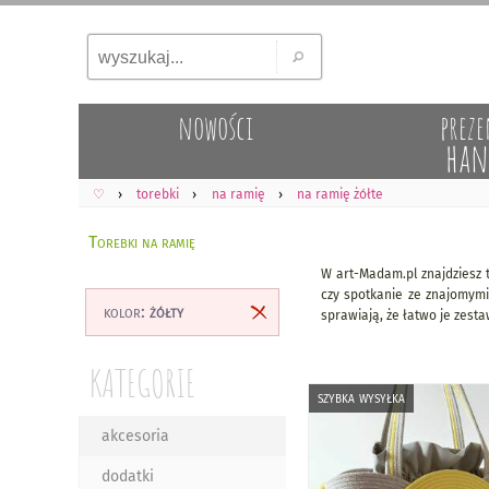
nowości
preze
han
♡
torebki
na ramię
na ramię żółte
Torebki na ramię
W art-Madam.pl znajdziesz t
czy spotkanie ze znajomym
kolor:
żółty
sprawiają, że łatwo je zesta
KATEGORIE
szybka wysyłka
akcesoria
dodatki