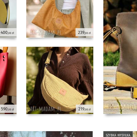
400
239
,00 zł
,00 zł
590
219
,00 zł
,00 zł
szybka wysyłka