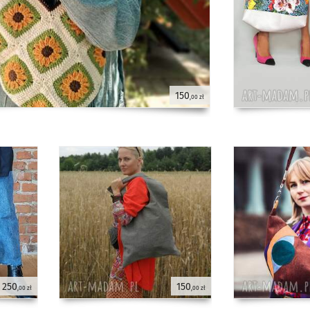
150
,00 zł
250
150
,00 zł
,00 zł