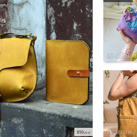
850
,00 zł