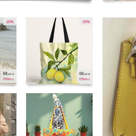
-20%
-20%
68
68
,00 zł
,00 zł
85
85
,00 zł
,00 zł