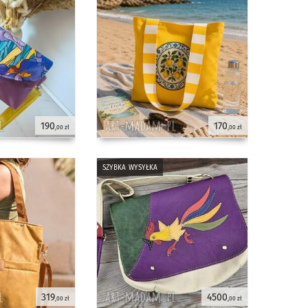
190
170
,00 zł
,00 zł
szybka wysyłka
319
4500
,00 zł
,00 zł