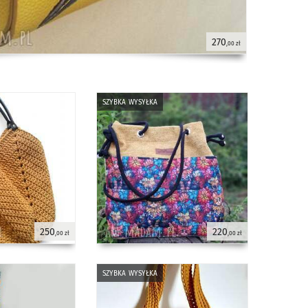
270
,00 zł
szybka wysyłka
250
220
,00 zł
,00 zł
szybka wysyłka