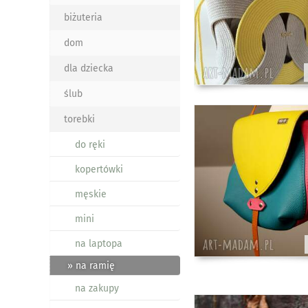
biżuteria
dom
dla dziecka
ślub
torebki
do ręki
kopertówki
męskie
mini
na laptopa
» na ramię
na zakupy