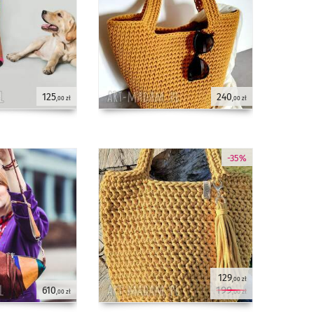
125
240
,00 zł
,00 zł
-35%
129
,00 zł
199
610
,00 zł
,00 zł