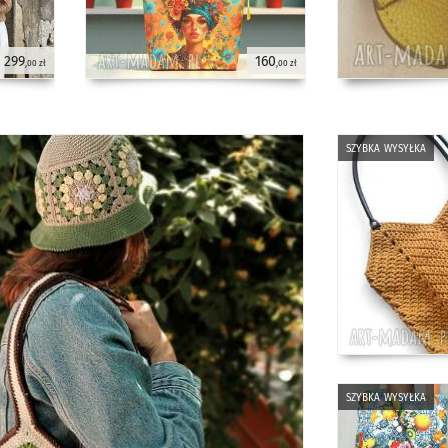
299
160
,00 zł
,00 zł
szybka wysyłka
szybka wysyłka