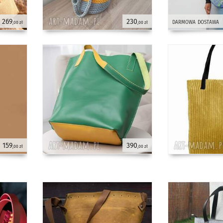
269
230
darmowa dostawa
,00 zł
,00 zł
159
390
,00 zł
,00 zł