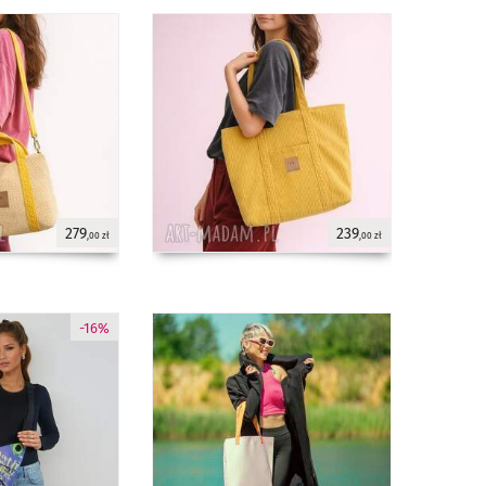
279
239
,00 zł
,00 zł
-16%