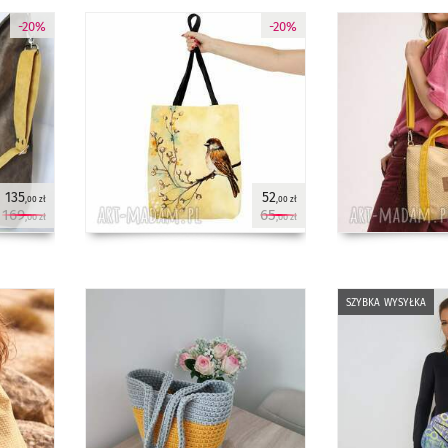
-20%
-20%
135
52
,00 zł
,00 zł
169
65
,00 zł
,00 zł
szybka wysyłka