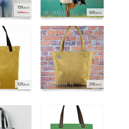
159
,00 zł
189
450
,00 zł
,00 zł
129
250
,00 zł
,00 zł