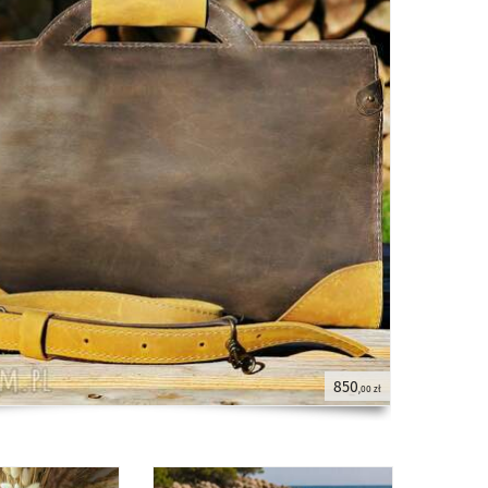
850
,00 zł