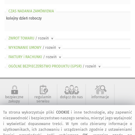
CZAS NADANIA ZAMÓWIENIA
kolejny dzień roboczy
ZWROT TOWARU
/ rozwiń
>
WYKONANIE UMOWY
/ rozwiń
>
FAKTURY i RACHUNKI
/ rozwiń
>
OGÓLNE BEZPIECZEŃSTWO PRODUKTU (GPSR)
/ rozwiń
>
bezpieczne
regulamin
dołącz do nas
informacje
zakupy
serwisu
Ta strona wykorzystuje pliki
COOKIE
i inne technologie, aby zapewnić
niezawodność i bezpieczeństwo naszego serwisu, mierzyć jego wydajność
kontakt
artMadam na
art-Madam na
art-Madam na
Facebook-u
Instagram
Pinterest
i wyświetlać dopasowane treści. W tym celu zbieramy informacje o
użytkownikach, ich zachowaniu i urządzeniach zgodnie z ustawieniami