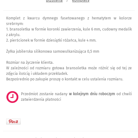
biżuteria
komplety
/
Komplet z kwarcu dymnego fasetowanego z hematytem w kolorze
srebrnym:
1. bransoletka w formie koronki zawierzenia, kule 6 mm, cudowny medalik
z akrylu.
2. pierścionek w formie dziesiątki różańca, kule 4 mm.
Żyłka jubilerska silikonowa samowulkanizująca 0,5 mm
Rozmiar na życzenie klienta.
W zależności od rozmiaru gotowa bransoletka może różnić się od tej ze
zdjęcia ilością i układem przekładek.
Bezpośrednio po zakupie proszę o kontakt w celu ustalenia rozmiaru.
Przedmiot zostanie nadany
w kolejnym dniu roboczym
od chwili
zatwierdzenia płatności