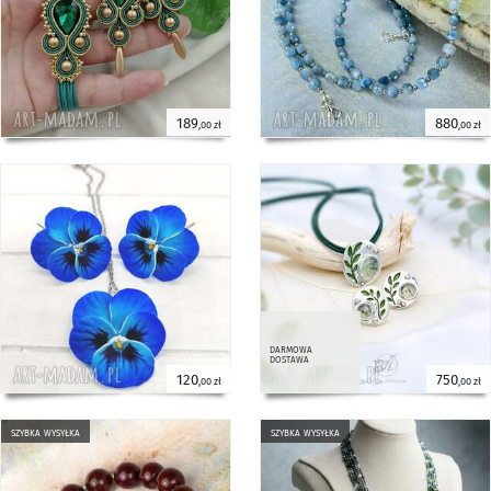
189
880
,00 zł
,00 zł
darmowa
dostawa
120
750
,00 zł
,00 zł
szybka wysyłka
szybka wysyłka