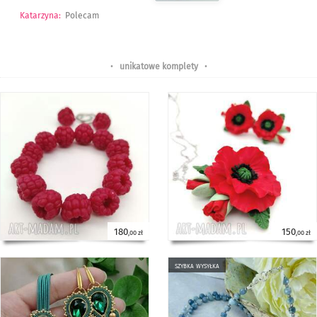
Katarzyna
:
Polecam
•
unikatowe komplety
•
180
150
,00 zł
,00 zł
szybka wysyłka