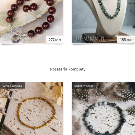
277
185
,00 zł
,00 zł
Rosateria komplety
szybka wysyłka
szybka wysyłka