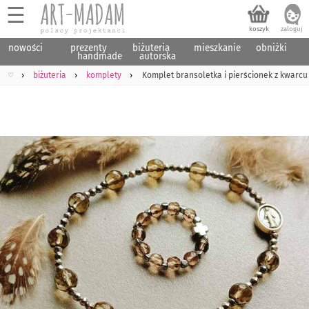
☰
nowości
prezenty
biżuteria
mieszkanie
obniżki
handmade
autorska
♡
biżuteria
komplety
Komplet bransoletka i pierścionek z kwarc