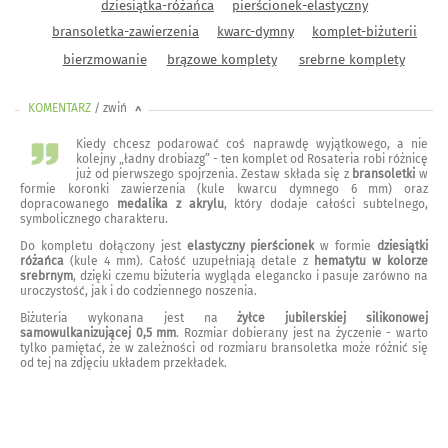
dziesiątka-różańca
pierścionek-elastyczny
bransoletka-zawierzenia
kwarc-dymny
komplet-biżuterii
bierzmowanie
brązowe komplety
srebrne komplety
KOMENTARZ
/ zwiń
<
Kiedy chcesz podarować coś naprawdę wyjątkowego, a nie
kolejny „ładny drobiazg” - ten komplet od Rosateria robi różnicę
już od pierwszego spojrzenia. Zestaw składa się z
bransoletki
w
formie koronki zawierzenia (kule kwarcu dymnego 6 mm) oraz
dopracowanego
medalika z akrylu
, który dodaje całości subtelnego,
symbolicznego charakteru.
Do kompletu dołączony jest
elastyczny pierścionek
w formie
dziesiątki
różańca
(kule 4 mm). Całość uzupełniają detale z
hematytu w kolorze
srebrnym
, dzięki czemu biżuteria wygląda elegancko i pasuje zarówno na
uroczystość, jak i do codziennego noszenia.
Biżuteria wykonana jest na
żyłce jubilerskiej silikonowej
samowulkanizującej 0,5 mm
. Rozmiar dobierany jest na życzenie - warto
tylko pamiętać, że w zależności od rozmiaru bransoletka może różnić się
od tej na zdjęciu układem przekładek.