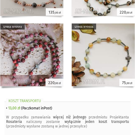
135
220
,00 zł
,00 zł
szybka wysyłka
szybka wysyłka
220
75
,00 zł
,00 zł
KOSZT TRANSPORTU
•
13,00 zł
(Paczkomat inPost)
W przypadku zamawiania
więcej niż jednego
przedmiotu Projektanta
Rosateria
naliczony zostanie
wyłącznie jeden koszt transportu
(przedmioty wysłane zostaną w jednej przesyłce)