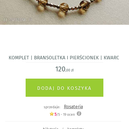
Komplet | Bransoletka i pierścionek | Kwarc
120
,00 zł
Rosateria
sprzedaje:
5
/5 -
19
ocen