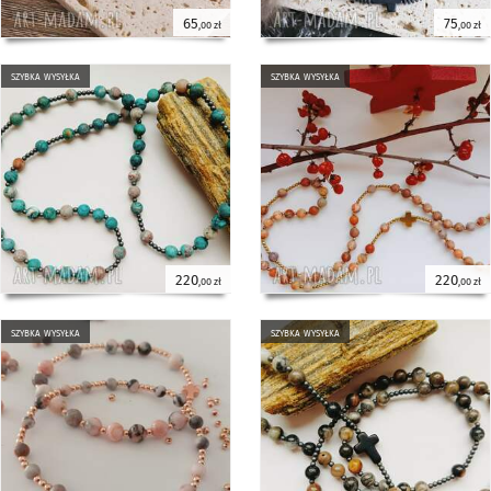
65
75
,00 zł
,00 zł
szybka wysyłka
szybka wysyłka
220
220
,00 zł
,00 zł
szybka wysyłka
szybka wysyłka