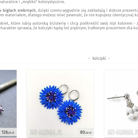
aturalnie i „miękko” kolorystycznie.
na
biglach srebrnych
, dzięki czemu wygodnie się zakładają i dobrze prezentu
ym materiałem, dlatego możesz mieć pewność, że nie kupujesz identycznej ko
biet, które lubią autorską biżuterię i chcą podkreślić swój styl kolorem - 
 charakter sprawia, że kolczyki będą też pięknym, trafionym prezentem dla ko
•
kolczyki
•
126
80
,00 zł
,00 zł