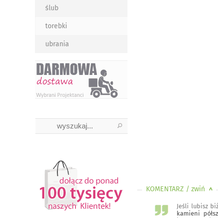
ślub
torebki
ubrania
KOMENTARZ
/ zwiń
<
Jeśli lubisz b
kamieni półs