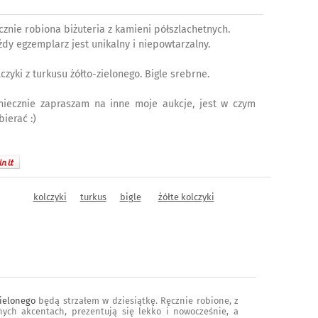
cznie robiona biżuteria z kamieni półszlachetnych.
żdy egzemplarz jest unikalny i niepowtarzalny.
czyki z turkusu żółto-zielonego. Bigle srebrne.
niecznie zapraszam na inne moje aukcje, jest w czym
bierać :)
kolczyki
turkus
bigle
żółte kolczyki
zielonego
będą strzałem w dziesiątkę. Ręcznie robione, z
nych akcentach, prezentują się lekko i nowocześnie, a