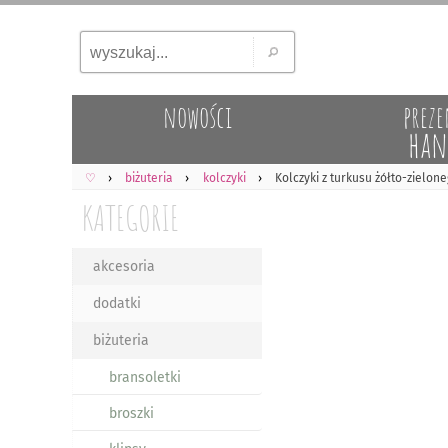
nowości
preze
han
♡
biżuteria
kolczyki
Kolczyki z turkusu żółto-zielon
KATEGORIE
akcesoria
dodatki
biżuteria
bransoletki
broszki