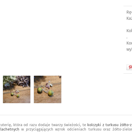
Rę
Ka
Kol
.
Ko
wy
iżuterię, która od razu dodaje twarzy świeżości, te
kolczyki z turkusu żółto-
zlachetnych
w przyciągających wzrok odcieniach turkusu oraz żółto-zielo