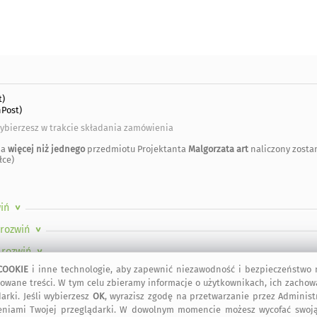
t)
Post)
ybierzesz w trakcie składania zamówienia
ia
więcej niż jednego
przedmiotu Projektanta
Malgorzata art
naliczony zosta
łce)
wiń
>
 rozwiń
>
 rozwiń
>
COOKIE
i inne technologie, aby zapewnić niezawodność i bezpieczeństwo n
TWO PRODUKTU (GPSR)
/ rozwiń
>
owane treści. W tym celu zbieramy informacje o użytkownikach, ich zachow
arki. Jeśli wybierzesz
OK
, wyrazisz zgodę na przetwarzanie przez Adminis
eniami Twojej przeglądarki. W dowolnym momencie możesz wycofać swoją