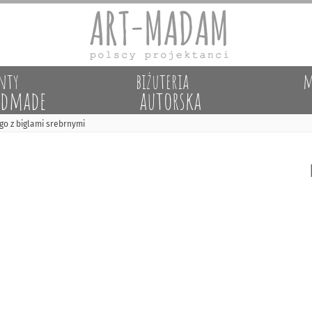
nty
biżuteria
m
dmade
autorska
ego z biglami srebrnymi