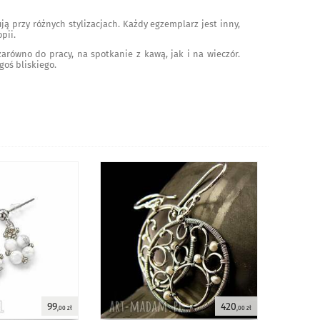
ją przy różnych stylizacjach. Każdy egzemplarz jest inny,
pii.
zarówno do pracy, na spotkanie z kawą, jak i na wieczór.
goś bliskiego.
99
420
,00 zł
,00 zł