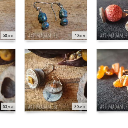
50
40
,00 zł
,00 zł
53
80
,00 zł
,00 zł