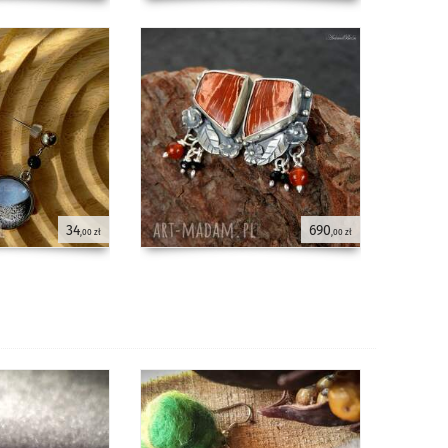
34
690
,00 zł
,00 zł