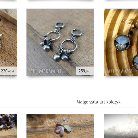
220
259
,00 zł
,00 zł
Malgorzata art kolczyki