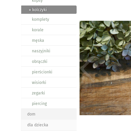
klipsy
» kolczyki
komplety
korale
męska
naszyjniki
obrączki
pierścionki
wisiorki
zegarki
piercing
dom
dla dziecka