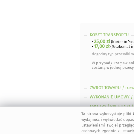
KOSZT TRANSPORTU
25,00 zł
•
(Kurier inPos
17,00 zł
•
(Paczkomat in
dogodny typ przesyłki w
W przypadku zamawian
zostaną w jednej przesy
ZWROT TOWARU
/ roz
WYKONANIE UMOWY
/
FAKTURY i RACHUNKI
/
Ta strona wykorzystuje pliki
OGÓLNE BEZPIECZEŃS
wydajność i wyświetlać dopas
ustawieniami Twojej przegląd
osobowych zgodnie z ustawi