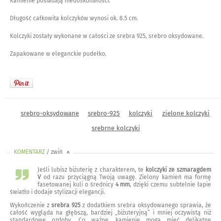
Kamienie posiadają niedoskonałości.
Długość całkowita kolczyków wynosi ok. 8.5 cm.
Kolczyki zostały wykonane w całości ze srebra 925, srebro oksydowane.
Zapakowane w eleganckie pudełko.
srebro-oksydowane
srebro-925
kolczyki
zielone kolczyki
srebrne kolczyki
KOMENTARZ
/ zwiń
<
Jeśli lubisz biżuterię z charakterem, te
kolczyki ze szmaragdem
V
od razu przyciągną Twoją uwagę. Zielony kamień ma formę
fasetowanej kuli o średnicy
4 mm
, dzięki czemu subtelnie łapie
światło i dodaje stylizacji elegancji.
Wykończenie z
srebra 925
z dodatkiem srebra oksydowanego sprawia, że
całość wygląda na głębszą, bardziej „biżuteryjną” i mniej oczywistą niż
standardowe ozdoby. Co ważne, kamienie mogą mieć delikatne