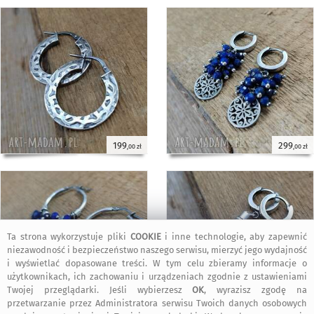
199
299
,00 zł
,00 zł
Ta strona wykorzystuje pliki
COOKIE
i inne technologie, aby zapewnić
niezawodność i bezpieczeństwo naszego serwisu, mierzyć jego wydajność
i wyświetlać dopasowane treści. W tym celu zbieramy informacje o
użytkownikach, ich zachowaniu i urządzeniach zgodnie z ustawieniami
Twojej przeglądarki. Jeśli wybierzesz
OK
, wyrazisz zgodę na
przetwarzanie przez Administratora serwisu Twoich danych osobowych
299
179
,00 zł
,00 zł