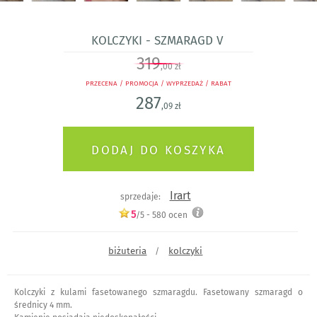
Kolczyki - szmaragd V
319
,00 zł
PRZECENA / PROMOCJA / WYPRZEDAŻ / RABAT
287
,09 zł
Irart
sprzedaje:
5
/5 -
580
ocen
biżuteria
kolczyki
/
Kolczyki z kulami fasetowanego szmaragdu. Fasetowany szmaragd o
średnicy 4 mm.