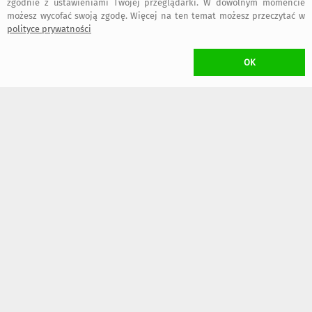
zgodnie z ustawieniami Twojej przeglądarki. W dowolnym momencie
możesz wycofać swoją zgodę. Więcej na ten temat możesz przeczytać w
polityce prywatności
OK
369
299
,00 zł
,00 zł