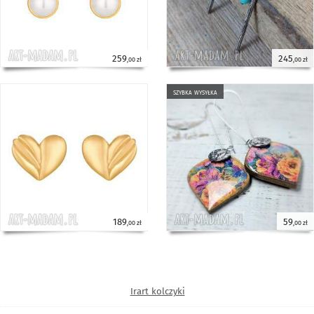
259
245
,00 zł
,00 zł
szybka wysyłka
189
59
,00 zł
,00 zł
Irart kolczyki