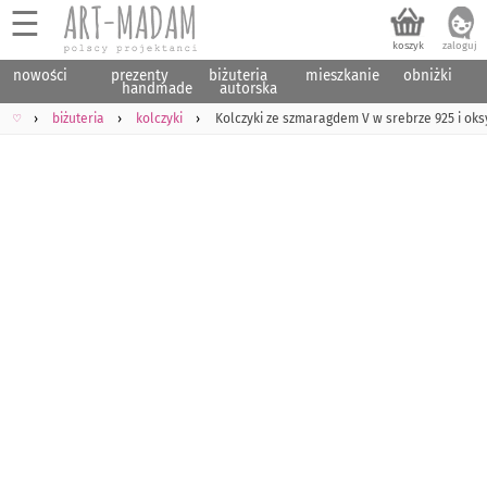
☰
nowości
prezenty
biżuteria
mieszkanie
obniżki
handmade
autorska
♡
biżuteria
kolczyki
Kolczyki ze szmaragdem V w srebrze 925 i ok