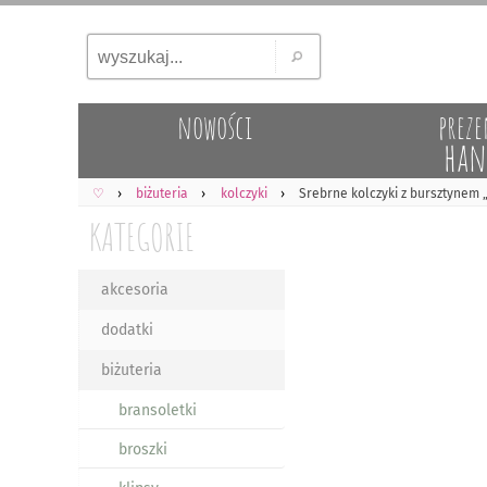
nowości
preze
han
♡
biżuteria
kolczyki
Srebrne kolczyki z bursztynem „
KATEGORIE
akcesoria
dodatki
biżuteria
bransoletki
broszki