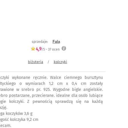
Fala
sprzedaje:
4,9
/5 -
37
ocen
biżuteria
kolczyki
/
lczyki wykonane ręcznie. Walce ciemnego bursztynu
łtyckiego o wymiarach 1,2 cm x 0,4 cm zostały
rawione w srebro pr. 925. Wygodne bigle angielskie.
ebro postarzane, przecierane. idealne dla osób lubiące
ugie kolczyki. Z pewnością sprawdzą się na każdą
zję.
ga koczyków 3,6 g
ugość kolczyka 9,2 cm
lecam.