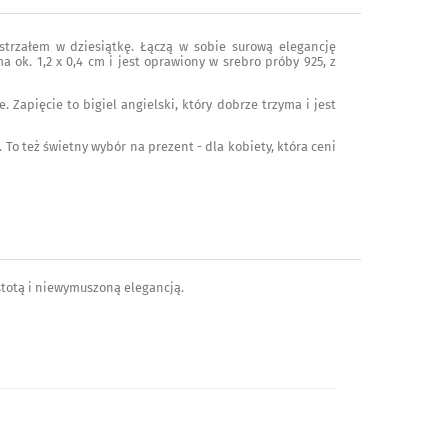
ą strzałem w dziesiątkę. Łączą w sobie surową elegancję
 ok. 1,2 x 0,4 cm i jest oprawiony w srebro próby 925, z
 Zapięcie to bigiel angielski, który dobrze trzyma i jest
 To też świetny wybór na prezent - dla kobiety, która ceni
stotą i niewymuszoną elegancją.