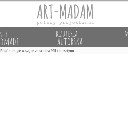
nty
biżuteria
m
dmade
autorska
Fala” - długie wiszące ze srebra 925 i bursztynu