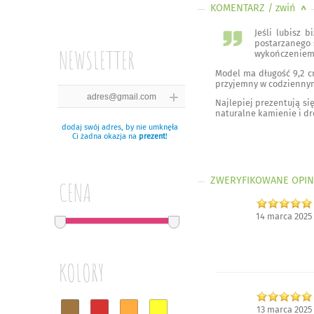
KOMENTARZ
/ zwiń
<
Jeśli lubisz 
postarzanego 
NEWSLETTER
wykończeniem p
Model ma długość 9,2 cm
przyjemny w codzienny
Najlepiej prezentują się
naturalne kamienie i dr
dodaj swój adres, by nie umknęła
Ci żadna okazja na
prezent
!
ZWERYFIKOWANE OPIN
CENA
14 marca 2025
KOLORY
13 marca 2025