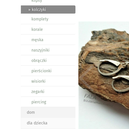
klipsy
» kolczyki
komplety
korale
męska
naszyjniki
obrączki
pierścionki
wisiorki
zegarki
piercing
dom
dla dziecka