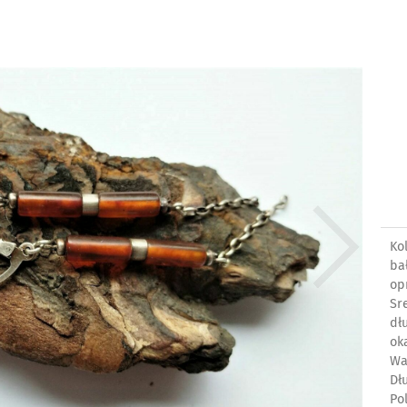
Ko
ba
op
Sr
dł
oka
Wa
Dł
Po