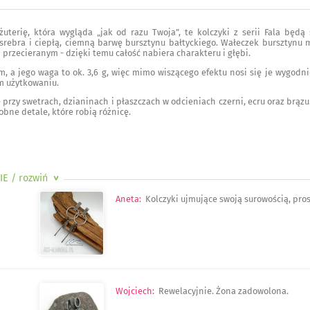
biżuterię, która wygląda „jak od razu Twoja”, te kolczyki z serii Fala będ
srebra i ciepłą, ciemną barwę bursztynu bałtyckiego. Wałeczek bursztynu ma
rzecieranym - dzięki temu całość nabiera charakteru i głębi.
, a jego waga to ok. 3,6 g, więc mimo wiszącego efektu nosi się je wygodnie.
m użytkowaniu.
 przy swetrach, dzianinach i płaszczach w odcieniach czerni, ecru oraz brązu.
obne detale, które robią różnicę.
IE
/ rozwiń
>
Aneta
:
Kolczyki ujmujące swoją surowością, pro
Wojciech
:
Rewelacyjnie. Żona zadowolona.