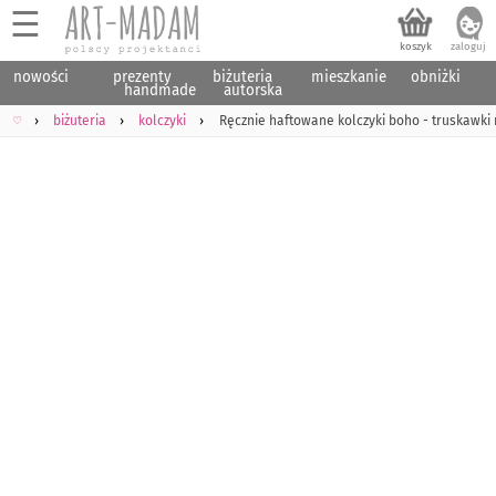
☰
nowości
prezenty
biżuteria
mieszkanie
obniżki
handmade
autorska
♡
biżuteria
kolczyki
Ręcznie haftowane kolczyki boho - truskawki na