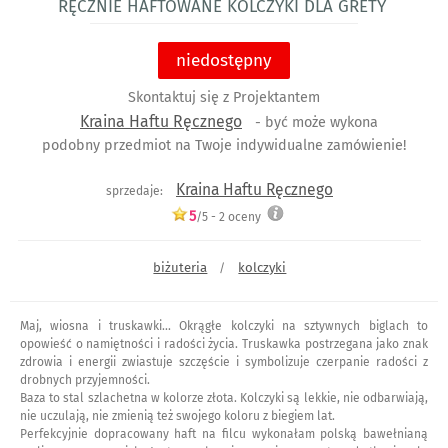
Ręcznie haftowane kolczyki DLA GRETY
niedostępny
Skontaktuj się z Projektantem
Kraina Haftu Ręcznego
- być może wykona
podobny przedmiot na Twoje indywidualne zamówienie!
Kraina Haftu Ręcznego
sprzedaje:
5
/5 -
2
oceny
biżuteria
kolczyki
/
Maj, wiosna i truskawki... Okrągłe kolczyki na sztywnych biglach to
opowieść o namiętności i radości życia. Truskawka postrzegana jako znak
zdrowia i energii zwiastuje szczęście i symbolizuje czerpanie radości z
drobnych przyjemności.
Baza to stal szlachetna w kolorze złota. Kolczyki są lekkie, nie odbarwiają,
nie uczulają, nie zmienią też swojego koloru z biegiem lat.
Perfekcyjnie dopracowany haft na filcu wykonałam polską bawełnianą