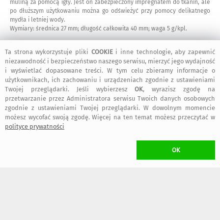
muliną za pomocą igły. Jest on zabezpieczony impregnatem do tkanin, ale
po dłuższym użytkowaniu można go odświeżyć przy pomocy delikatnego
mydła i letniej wody.
Wymiary: średnica 27 mm; długość całkowita 40 mm; waga 5 g/kpl.
Ta strona wykorzystuje pliki
COOKIE
i inne technologie, aby zapewnić
niezawodność i bezpieczeństwo naszego serwisu, mierzyć jego wydajność
i wyświetlać dopasowane treści. W tym celu zbieramy informacje o
użytkownikach, ich zachowaniu i urządzeniach zgodnie z ustawieniami
haft-płaski
boho-biżuteria
stylowo
na-filcu
dzień-matki
Twojej przeglądarki. Jeśli wybierzesz
OK
, wyrazisz zgodę na
przetwarzanie przez Administratora serwisu Twoich danych osobowych
stal-szlachetna
czarne kolczyki
czerwone kolczyki
zgodnie z ustawieniami Twojej przeglądarki. W dowolnym momencie
zielone kolczyki
możesz wycofać swoją zgodę. Więcej na ten temat możesz przeczytać w
polityce prywatności
KOMENTARZ
/ zwiń
<
OK
Kiedy potrzebujesz drobnego „wow” do stylizacji, te kolczyki
robią robotę od razu. Mają boho charakter i jednocześnie
wyglądają bardzo lekko: haft płaski na filcu tworzy wiosenny,
truskawkowy motyw, który świetnie ożywia twarz przy każdym wyjściu.
Wykonanie jest staranne i ręczne - polska bawełniana mulina przechodzi
przez igłę w dokładnie zaplanowany wzór. Pod spodem znajduje się baza
ze stali szlachetnej w kolorze złota, dzięki czemu kolczyki są lekkie, nie
odbarwiają się i nie uczulają. Poza tym nie zmieniają koloru z biegiem lat.