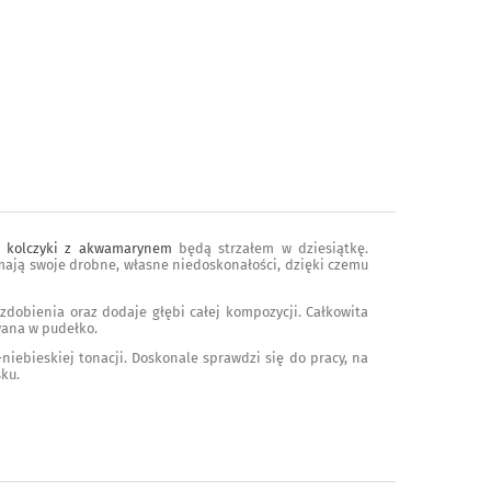
e
kolczyki z akwamarynem
będą strzałem w dziesiątkę.
mają swoje drobne, własne niedoskonałości, dzięki czemu
 zdobienia oraz dodaje głębi całej kompozycji. Całkowita
wana w pudełko.
niebieskiej tonacji. Doskonale sprawdzi się do pracy, na
sku.