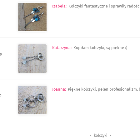
Izabela
:
Kolczyki fantastyczne i sprawiły radość
Katarzyna
:
Kupiłam kolczyki, są piękne :)
19
Joanna
:
Piękne kolczyki, pełen profesjonalizm, 
9
•
kolczyki
•