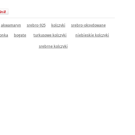
akwamaryn
srebro-925
kolczyki
srebro-oksydowane
onka
bogate
turkusowe kolczyki
niebieskie kolczyki
srebrne kolczyki