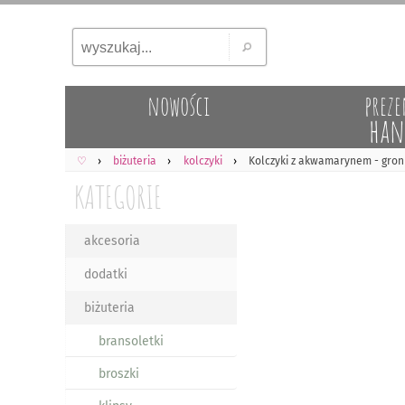
nowości
preze
han
♡
biżuteria
kolczyki
Kolczyki z akwamarynem - gron
KATEGORIE
akcesoria
dodatki
biżuteria
bransoletki
broszki