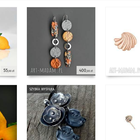
55
400
,00 zł
,00 zł
szybka wysyłka