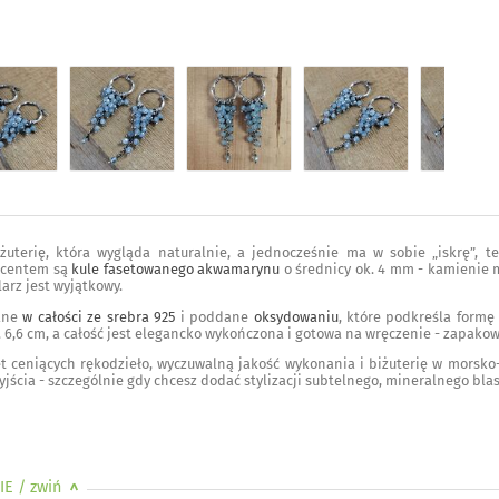
biżuterię, która wygląda naturalnie, a jednocześnie ma w sobie „iskrę”, t
kcentem są
kule fasetowanego akwamarynu
o średnicy ok. 4 mm - kamienie 
arz jest wyjątkowy.
nane
w całości ze srebra 925
i poddane
oksydowaniu
, które podkreśla formę
. 6,6 cm, a całość jest elegancko wykończona i gotowa na wręczenie - zapako
t ceniących rękodzieło, wyczuwalną jakość wykonania i biżuterię w morsko-
yjścia - szczególnie gdy chcesz dodać stylizacji subtelnego, mineralnego bla
IE
/ zwiń
>