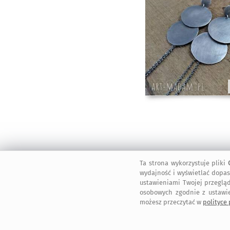
Ta strona wykorzystuje pliki
wydajność i wyświetlać dopas
ustawieniami Twojej przegląd
KOSZT TRANSPORTU
osobowych zgodnie z ustawi
14,00 zł
•
(Przesyłka Po
możesz przeczytać w
polityce
18,00 zł
•
(Kurier)
14,00 zł
•
(Paczkomat i
dogodny typ przesyłki w