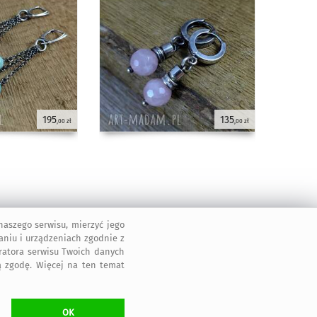
195
135
,00 zł
,00 zł
aszego serwisu, mierzyć jego
aniu i urządzeniach zgodnie z
tratora serwisu Twoich danych
 zgodę. Więcej na ten temat
OK