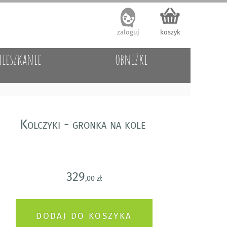
zaloguj
koszyk
ieszkanie
obniżki
Kolczyki - gronka na kole
329
,00 zł