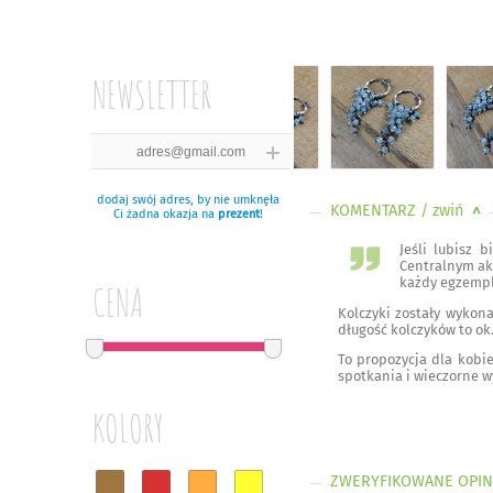
NEWSLETTER
dodaj swój adres, by nie umknęła
KOMENTARZ
/ zwiń
<
Ci żadna okazja na
prezent
!
Jeśli lubisz 
Centralnym a
każdy egzempl
CENA
Kolczyki zostały wyko
długość kolczyków to ok
To propozycja dla kobie
spotkania i wieczorne w
KOLORY
ZWERYFIKOWANE OPIN