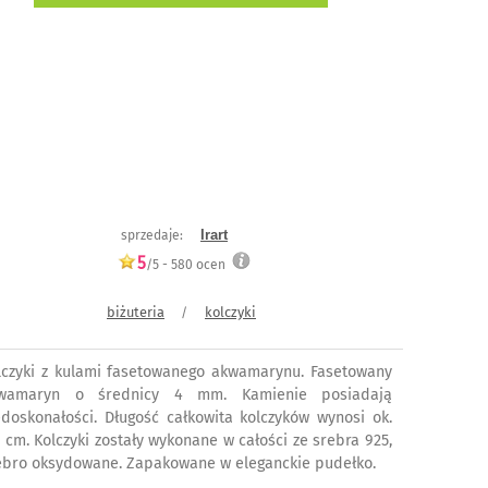
Irart
sprzedaje:
5
/5 -
580
ocen
biżuteria
kolczyki
/
lczyki z kulami fasetowanego akwamarynu. Fasetowany
wamaryn o średnicy 4 mm. Kamienie posiadają
edoskonałości. Długość całkowita kolczyków wynosi ok.
6 cm. Kolczyki zostały wykonane w całości ze srebra 925,
ebro oksydowane. Zapakowane w eleganckie pudełko.