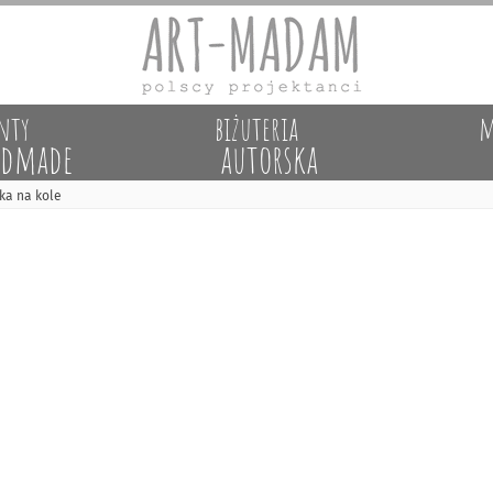
nty
biżuteria
m
dmade
autorska
ka na kole