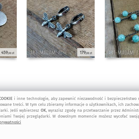
459
179
,00 zł
,00 zł
COOKIE
i inne technologie, aby zapewnić niezawodność i bezpieczeństwo n
owane treści. W tym celu zbieramy informacje o użytkownikach, ich zachow
arki. Jeśli wybierzesz
OK
, wyrazisz zgodę na przetwarzanie przez Adminis
eniami Twojej przeglądarki. W dowolnym momencie możesz wycofać swoją
cztowa Priorytet)
 prywatności
nPost)
ybierzesz w trakcie składania zamówienia