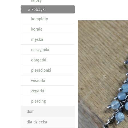
klipsy
» kolczyki
komplety
korale
męska
naszyjniki
obrączki
pierścionki
wisiorki
zegarki
piercing
dom
dla dziecka