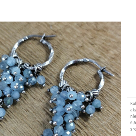
Ko
ak
ni
6,
sr