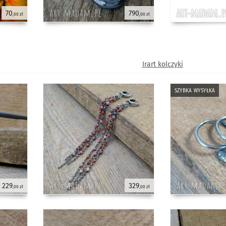
70
790
,00 zł
,00 zł
Irart kolczyki
szybka wysyłka
229
329
,00 zł
,00 zł