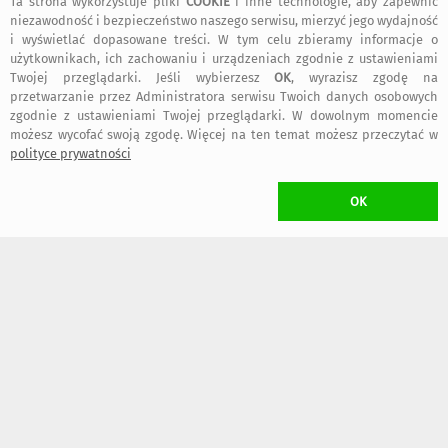
Ta strona wykorzystuje pliki
COOKIE
i inne technologie, aby zapewnić
niezawodność i bezpieczeństwo naszego serwisu, mierzyć jego wydajność
i wyświetlać dopasowane treści. W tym celu zbieramy informacje o
użytkownikach, ich zachowaniu i urządzeniach zgodnie z ustawieniami
Twojej przeglądarki. Jeśli wybierzesz
OK
, wyrazisz zgodę na
przetwarzanie przez Administratora serwisu Twoich danych osobowych
69
49
,00 zł
,00 zł
zgodnie z ustawieniami Twojej przeglądarki. W dowolnym momencie
możesz wycofać swoją zgodę. Więcej na ten temat możesz przeczytać w
polityce prywatności
OK
79
85
,00 zł
,00 zł