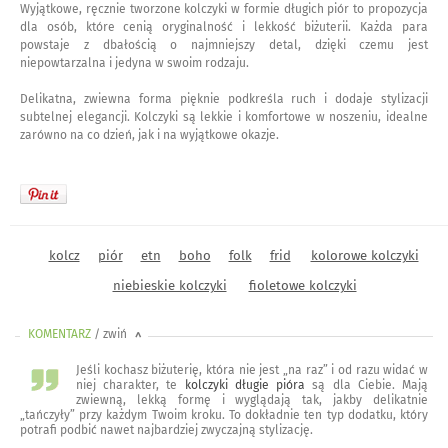
Wyjątkowe, ręcznie tworzone kolczyki w formie długich piór to propozycja
dla osób, które cenią oryginalność i lekkość biżuterii. Każda para
powstaje z dbałością o najmniejszy detal, dzięki czemu jest
niepowtarzalna i jedyna w swoim rodzaju.
Delikatna, zwiewna forma pięknie podkreśla ruch i dodaje stylizacji
subtelnej elegancji. Kolczyki są lekkie i komfortowe w noszeniu, idealne
zarówno na co dzień, jak i na wyjątkowe okazje.
kolcz
piór
etn
boho
folk
frid
kolorowe kolczyki
niebieskie kolczyki
fioletowe kolczyki
KOMENTARZ
/ zwiń
<
Jeśli kochasz biżuterię, która nie jest „na raz” i od razu widać w
niej charakter, te
kolczyki długie pióra
są dla Ciebie. Mają
zwiewną, lekką formę i wyglądają tak, jakby delikatnie
„tańczyły” przy każdym Twoim kroku. To dokładnie ten typ dodatku, który
potrafi podbić nawet najbardziej zwyczajną stylizację.