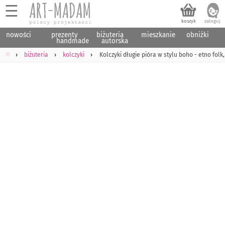
☰
nowości
prezenty
biżuteria
mieszkanie
obniżki
handmade
autorska
♡
biżuteria
kolczyki
Kolczyki długie pióra w stylu boho - etno folk