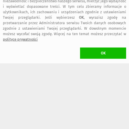
niezawodność i bezpieczeństwo naszego serwisu, mierzyć jego wydajność
i wyświetlać dopasowane treści. W tym celu zbieramy informacje o
użytkownikach, ich zachowaniu i urządzeniach zgodnie z ustawieniami
Twojej przeglądarki. Jeśli wybierzesz
OK
, wyrazisz zgodę na
85
85
,00 zł
,00 zł
przetwarzanie przez Administratora serwisu Twoich danych osobowych
zgodnie z ustawieniami Twojej przeglądarki. W dowolnym momencie
możesz wycofać swoją zgodę. Więcej na ten temat możesz przeczytać w
polityce prywatności
OK
85
85
,00 zł
,00 zł