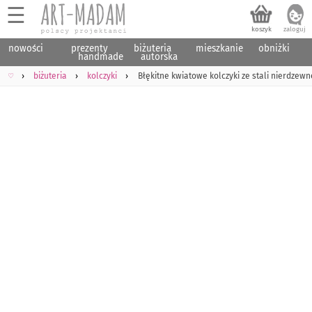
☰
nowości
prezenty
biżuteria
mieszkanie
obniżki
handmade
autorska
♡
biżuteria
kolczyki
Błękitne kwiatowe kolczyki ze stali nierdze