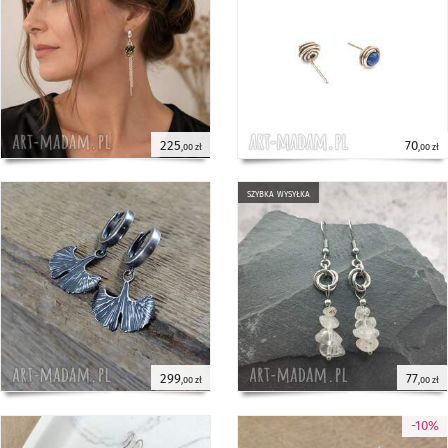
225
70
,00 zł
,00 zł
szybka wysyłka
299
77
,00 zł
,00 zł
-10%