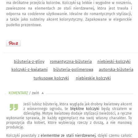
ma delikatne przejścia kolorów. Kolczyki są lekkie i wygodne w noszeniu,
zawieszone na elementach ze stali nierdzewnej, która jest trwała i
odporna na codzienne użytkowanie. Idealne do romantycznych stylizacji,
a także jako subtelny akcent kolorystyczny. Zapakowane w eleganckie
pudełko prezentowe.
biżuteria-z-gliny
romantyczna-biżuteria
niebieski-kolczyki
kolczyki-z-kwiatami
biżuteria-polimerowa
autorska-biżuteria
turkusowe kolczyki
niebieskie kolczyki
KOMENTARZ
/ zwiń
<
Jeśli lubisz biżuterię, która wygląda jak drobny kwiatowy akcent
z wiosennego ogrodu, te
błękitne kolczyki
będą strzałem w
dziesiątkę. Motyw kwiatowy dodaje stylizacji świeżości, a ręczne
wykonanie sprawia, że każdy egzemplarz ma swój własny charakter. To
propozycja dla kobiet, które wybierają rzeczy z duszą, a nie masową
produkcję.
Kolczyki powstały z
elementów ze stali nierdzewnej
, dzięki czemu całość