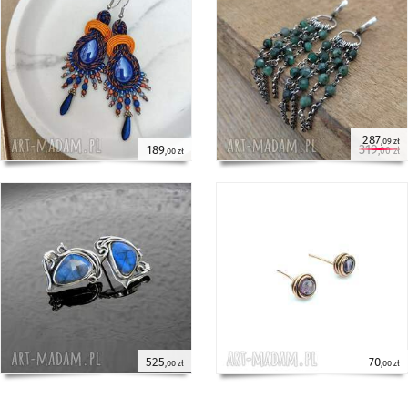
287
,09 zł
319
189
,00 zł
,00 zł
525
70
,00 zł
,00 zł