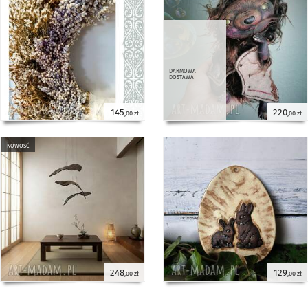
darmowa
dostawa
145
220
,00 zł
,00 zł
nowość
248
129
,00 zł
,00 zł