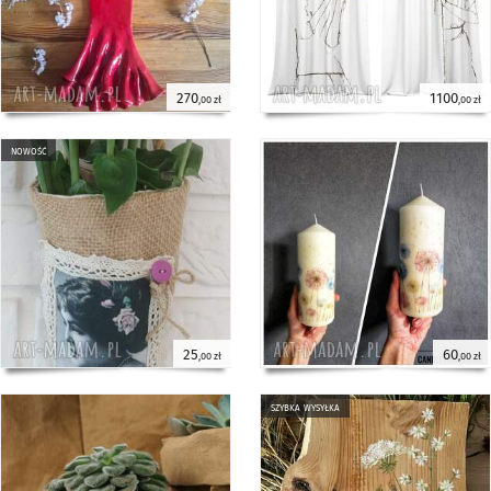
270
1100
,00 zł
,00 zł
nowość
25
60
,00 zł
,00 zł
szybka wysyłka