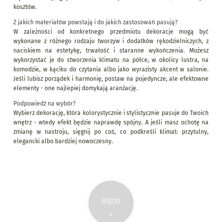
kosztów.
Z jakich materiałów powstają i do jakich zastosowań pasują?
W zależności od konkretnego przedmiotu dekoracje mogą być
wykonane z różnego rodzaju tworzyw i dodatków rękodzielniczych, z
naciskiem na estetykę, trwałość i staranne wykończenia. Możesz
wykorzystać je do stworzenia klimatu na półce, w okolicy lustra, na
komodzie, w kąciku do czytania albo jako wyrazisty akcent w salonie.
Jeśli lubisz porządek i harmonię, postaw na pojedyncze, ale efektowne
elementy - one najlepiej domykają aranżację.
Podpowiedź na wybór?
Wybierz dekorację, która kolorystycznie i stylistycznie pasuje do Twoich
wnętrz - wtedy efekt będzie naprawdę spójny. A jeśli masz ochotę na
zmianę w nastroju, sięgnij po coś, co podkreśli klimat: przytulny,
elegancki albo bardziej nowoczesny.
WIĘCEJ
⇣