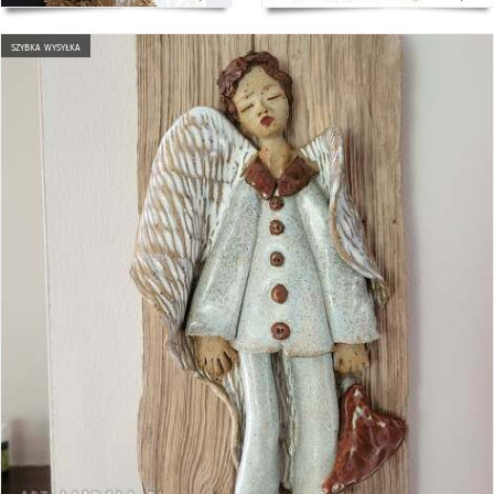
szybka wysyłka