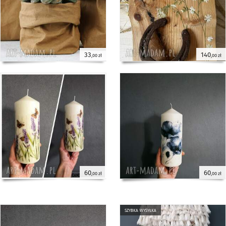
33
140
,00 zł
,00 zł
60
60
,00 zł
,00 zł
szybka wysyłka