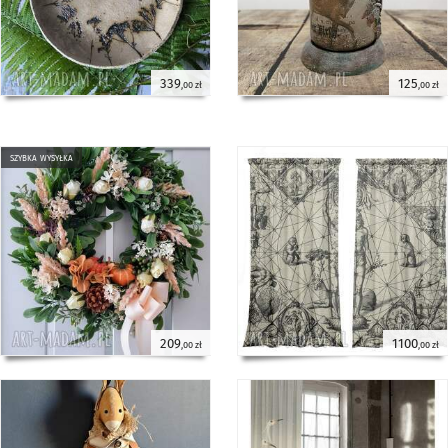
339
125
,00 zł
,00 zł
szybka wysyłka
209
1100
,00 zł
,00 zł