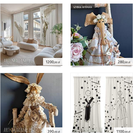
szybka wysyłka
1200
280
,00 zł
,00 zł
390
1100
,00 zł
,00 zł