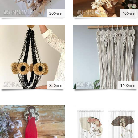
200
160
,00 zł
,00 zł
350
1400
,00 zł
,00 zł