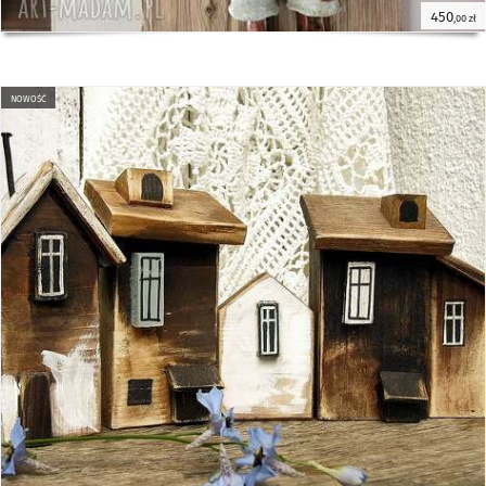
450
,00 zł
nowość