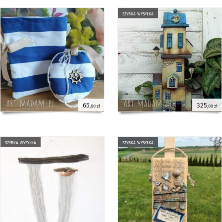
szybka wysyłka
65
325
,00 zł
,00 zł
szybka wysyłka
szybka wysyłka