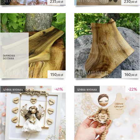
235
230
,00 zł
,00 zł
darmowa
dostawa
150
160
,00 zł
,00 zł
-41%
-22%
szybka wysyłka
szybka wysyłka