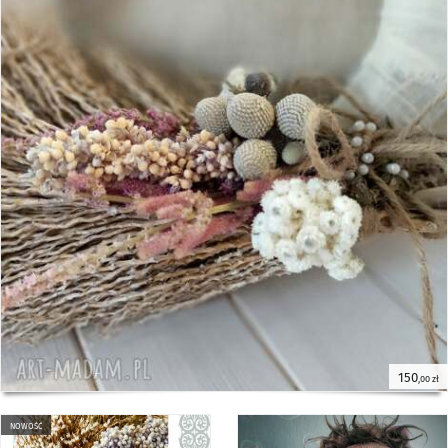
150
,00 zł
nowość