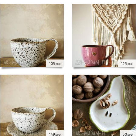
105
125
,00 zł
,00 zł
149
50
,00 zł
,00 zł