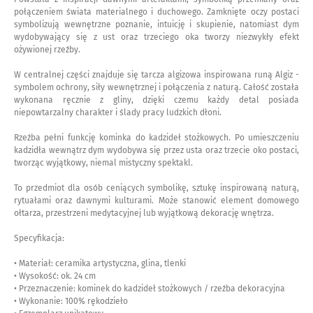
połączeniem świata materialnego i duchowego. Zamknięte oczy postaci
symbolizują wewnętrzne poznanie, intuicję i skupienie, natomiast dym
wydobywający się z ust oraz trzeciego oka tworzy niezwykły efekt
ożywionej rzeźby.
W centralnej części znajduje się tarcza algizowa inspirowana runą Algiz -
symbolem ochrony, siły wewnętrznej i połączenia z naturą. Całość została
wykonana ręcznie z gliny, dzięki czemu każdy detal posiada
niepowtarzalny charakter i ślady pracy ludzkich dłoni.
Rzeźba pełni funkcję kominka do kadzideł stożkowych. Po umieszczeniu
kadzidła wewnątrz dym wydobywa się przez usta oraz trzecie oko postaci,
tworząc wyjątkowy, niemal mistyczny spektakl.
To przedmiot dla osób ceniących symbolikę, sztukę inspirowaną naturą,
rytuałami oraz dawnymi kulturami. Może stanowić element domowego
ołtarza, przestrzeni medytacyjnej lub wyjątkową dekorację wnętrza.
Specyfikacja:
• Materiał: ceramika artystyczna, glina, tlenki
• Wysokość: ok. 24 cm
• Przeznaczenie: kominek do kadzideł stożkowych / rzeźba dekoracyjna
• Wykonanie: 100% rękodzieło