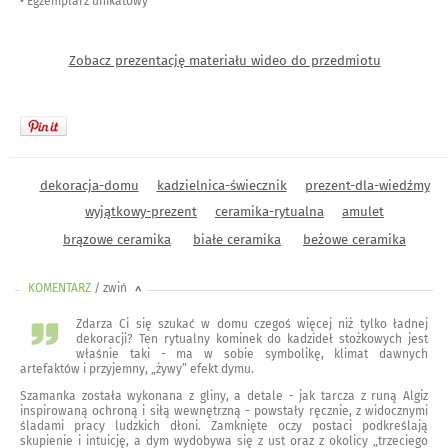
• Egzemplarz unikatowy
Zobacz prezentację materiału wideo do przedmiotu
dekoracja-domu
kadzielnica-świecznik
prezent-dla-wiedźmy
wyjątkowy-prezent
ceramika-rytualna
amulet
brązowe ceramika
białe ceramika
beżowe ceramika
KOMENTARZ
/ zwiń
<
Zdarza Ci się szukać w domu czegoś więcej niż tylko ładnej
dekoracji? Ten rytualny kominek do kadzideł stożkowych jest
właśnie taki - ma w sobie symbolikę, klimat dawnych
artefaktów i przyjemny, „żywy” efekt dymu.
Szamanka została wykonana z gliny, a detale - jak tarcza z runą Algiz
inspirowaną ochroną i siłą wewnętrzną - powstały ręcznie, z widocznymi
śladami pracy ludzkich dłoni. Zamknięte oczy postaci podkreślają
skupienie i intuicję, a dym wydobywa się z ust oraz z okolicy „trzeciego