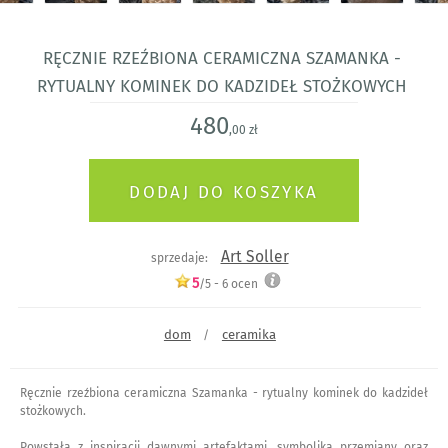
Ręcznie rzeźbiona ceramiczna Szamanka -
rytualny kominek do kadzideł stożkowych
480
,00 zł
Art Soller
sprzedaje:
5
/5 -
6
ocen
dom
ceramika
/
Ręcznie rzeźbiona ceramiczna Szamanka - rytualny kominek do kadzideł
stożkowych.
Powstała z inspiracji dawnymi artefaktami, symboliką przemiany oraz