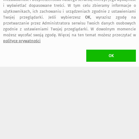
i wyświetlać dopasowane treści. W tym celu zbieramy informacje o
użytkownikach, ich zachowaniu i urządzeniach zgodnie z ustawieniami
Twojej przeglądarki. Jeśli wybierzesz
OK
, wyrazisz zgodę na
przetwarzanie przez Administratora serwisu Twoich danych osobowych
zgodnie z ustawieniami Twojej przeglądarki. W dowolnym momencie
możesz wycofać swoją zgodę. Więcej na ten temat możesz przeczytać w
149
149
,00 zł
,00 zł
polityce prywatności
OK
129
95
,00 zł
,00 zł