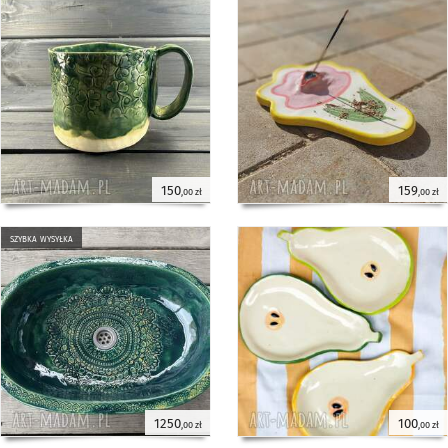
150
159
,00 zł
,00 zł
szybka wysyłka
1250
100
,00 zł
,00 zł