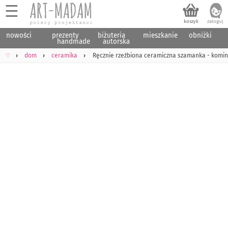
☰
nowości
prezenty
biżuteria
mieszkanie
obniżki
handmade
autorska
♡
dom
ceramika
Ręcznie rzeźbiona ceramiczna szamanka - komin