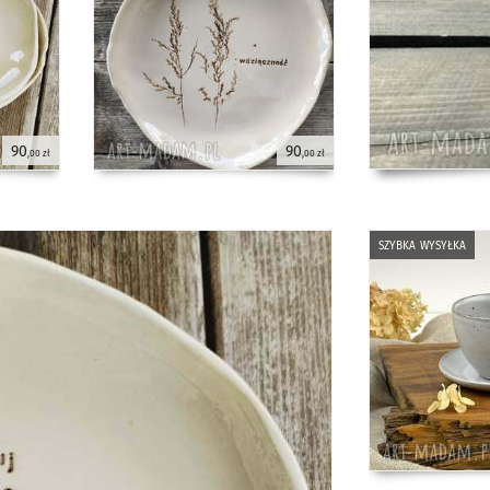
90
90
,00 zł
,00 zł
szybka wysyłka