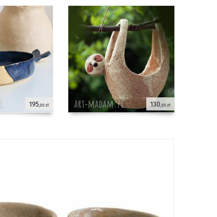
195
130
,00 zł
,00 zł