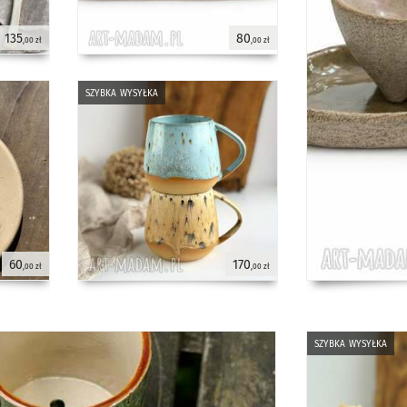
135
80
,00 zł
,00 zł
szybka wysyłka
60
170
,00 zł
,00 zł
szybka wysyłka