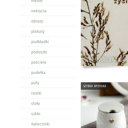
meble
nakrycia
obrazy
plakaty
podkładki
poduszki
pościele
pudełka
pufy
szybka wysyłka
ramki
stoły
szkło
świeczniki