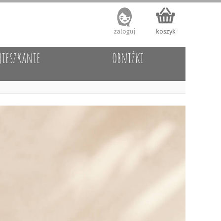
zaloguj
koszyk
ieszkanie
obniżki