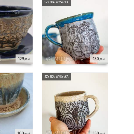
szybka wysyłka
129
130
,00 zł
,00 zł
szybka wysyłka
100
130
,00 zł
,00 zł