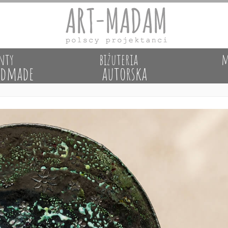
nty
biżuteria
m
dmade
autorska