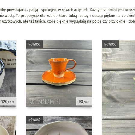
amikę powstającą z pasją i spokojem w rękach artystek. Każdy przedmiot jest twor
nie wadą. To propozycje dla kobiet, które lubią rzeczy z duszą: piękne na co 
m użytkowych, ale też takich, które pięknie wyglądają na półce czy przy oknie - dob
nowość
nowość
120
90
,00 zł
,00 zł
nowość