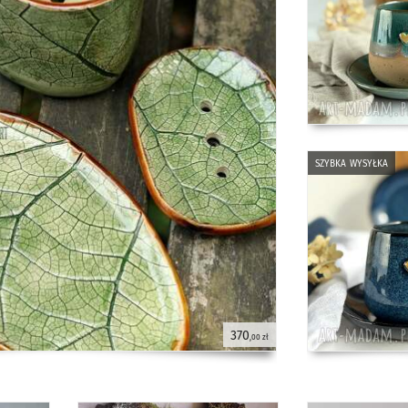
szybka wysyłka
370
,00 zł