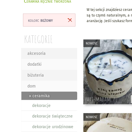
Ceramika ręcznie tworzona
W tej sekcji znajdziesz cer
są tu czymś naturalnym, a 
kolor:
beżowy
aranżację. Jeśli szukasz for
KATEGORIE
nowość
akcesoria
dodatki
biżuteria
dom
» ceramika
dekoracje
dekoracje świąteczne
nowość
dekoracje urodzinowe