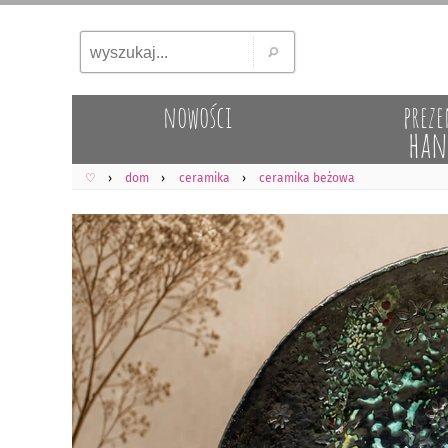
nowości
preze
han
♡
dom
ceramika
ceramika beżowa