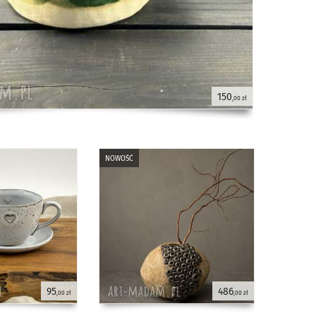
150
,00 zł
nowość
95
486
,00 zł
,00 zł