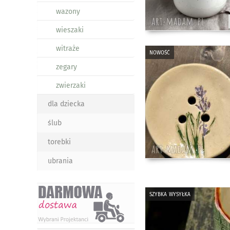
wazony
wieszaki
witraże
nowość
zegary
zwierzaki
dla dziecka
ślub
torebki
ubrania
szybka wysyłka