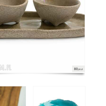
80
,00 zł