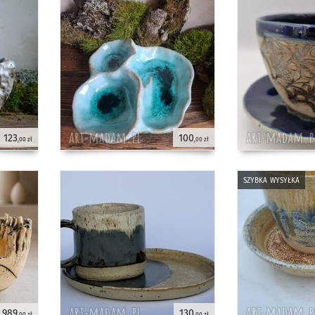
123
100
,00 zł
,00 zł
szybka wysyłka
989
130
,00 zł
,00 zł