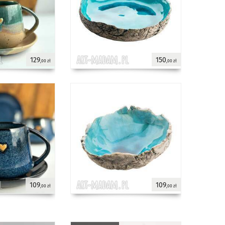
129
150
,00 zł
,00 zł
109
109
,00 zł
,00 zł