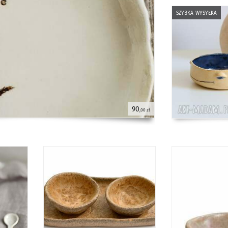
szybka wysyłka
90
,00 zł